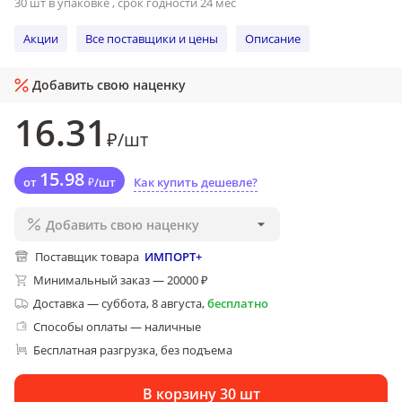
30 шт в упаковке , срок годности 24 мес
Акции
Все поставщики и цены
Описание
Добавить свою наценку
16
.31
₽
/
шт
15
.98
от
₽
/
шт
Как купить дешевле?
Добавить свою наценку
Поставщик товара
ИМПОРТ+
Минимальный заказ — 20000 ₽
Доставка
—
суббота, 8 августа
,
бесплатно
Способы оплаты — наличные
Бесплатная разгрузка
без подъема
, 
В корзину 30 шт