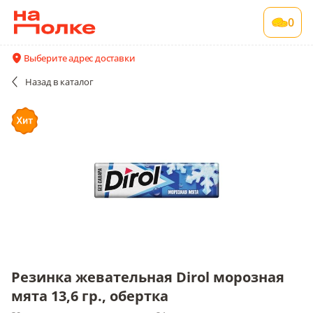
Резинка жевательная Dirol морозная мята
0
13,6 гр., обертка
30 шт в упаковке , срок годности 24 мес
Выберите адрес доставки
Акции
Все поставщики и цены
Описание
Назад
в каталог
Резинка жевательная Dirol морозная
мята 13,6 гр., обертка