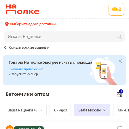
0
Выберите адрес доставки
Кондитерские изделия
Товары На_полке быстрее искать с помощью сканера
Скачайте приложение
и запустите сканер
1
Батончики оптом
Ваша наценка %
Скидки
Бабаевский
Мин. 
Возврат НДС