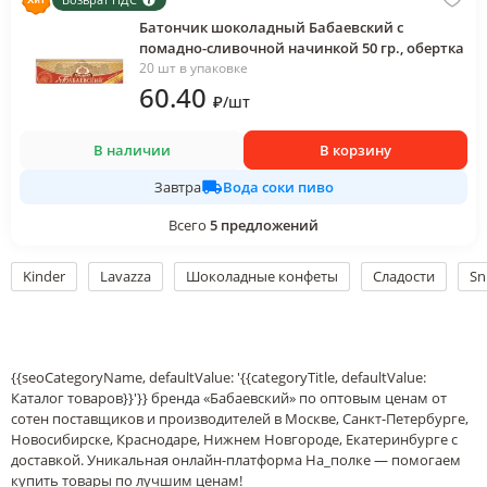
Батончик шоколадный Бабаевский с
помадно-сливочной начинкой 50 гр., обертка
20 шт в упаковке
60
.40
₽
/
шт
В наличии
В корзину
Вода соки пиво
Завтра
Всего
5
предложений
Kinder
Lavazza
Шоколадные конфеты
Сладости
Sn
{{seoCategoryName, defaultValue: '{{categoryTitle, defaultValue:
Каталог товаров}}'}} бренда «Бабаевский» по оптовым ценам от
сотен поставщиков и производителей в Москве, Санкт-Петербурге,
Новосибирске, Краснодаре, Нижнем Новгороде, Екатеринбурге с
доставкой. Уникальная онлайн-платформа На_полке — помогаем
купить товары по лучшим ценам!