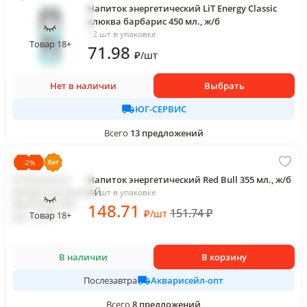
Напиток энергетический LiT Energy Classic
клюква барбарис 450 мл., ж/б
12 шт в упаковке
Товар 18+
71
.98
₽
/
шт
Нет в наличии
Выбрать
ЮГ-СЕРВИС
Всего
13
предложений
-
2
%
Напиток энергетический Red Bull 355 мл., ж/б
24 шт в упаковке
148
.71
151.74
₽
₽
/
шт
Товар 18+
В наличии
В корзину
Акварисейл-опт
Послезавтра
Всего
8
предложений