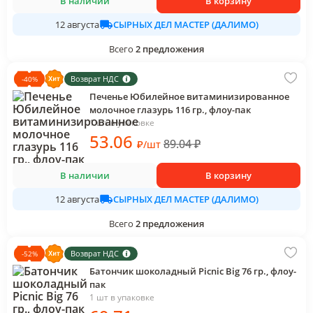
В наличии
В корзину
СЫРНЫХ ДЕЛ МАСТЕР (ДАЛИМО)
12 августа
Всего
2
предложения
Возврат НДС
-
40
%
Печенье Юбилейное витаминизированное
молочное глазурь 116 гр., флоу-пак
1 шт в упаковке
53
.06
89.04
₽
₽
/
шт
В наличии
В корзину
СЫРНЫХ ДЕЛ МАСТЕР (ДАЛИМО)
12 августа
Всего
2
предложения
Возврат НДС
-
52
%
Батончик шоколадный Picnic Big 76 гр., флоу-
пак
1 шт в упаковке