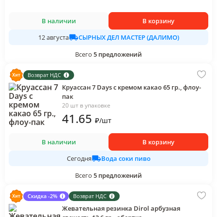
В наличии
В корзину
СЫРНЫХ ДЕЛ МАСТЕР (ДАЛИМО)
12 августа
Всего
5
предложений
Возврат НДС
Круассан 7 Days с кремом какао 65 гр., флоу-
пак
20 шт в упаковке
41
.65
₽
/
шт
В наличии
В корзину
Вода соки пиво
Сегодня
Всего
5
предложений
Скидка -2%
Возврат НДС
Жевательная резинка Dirol арбузная