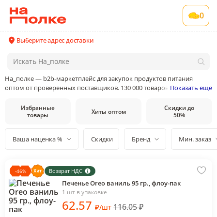
0
Выберите адрес доставки
На_полке — b2b-маркетплейс для закупок продуктов питания
оптом от проверенных поставщиков. 130 000 товаров от 400
Показать ещё
поставщиков и производителей в 35 категориях товаров
Избранные
Скидки до
Хиты оптом
товары
50%
Ваша наценка %
Скидки
Бренд
Мин. заказ
Возврат НДС
-
46
%
Печенье Oreo ваниль 95 гр., флоу-пак
1 шт в упаковке
62
.57
116.05
₽
₽
/
шт