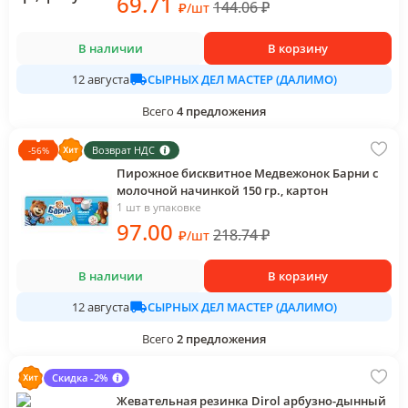
69
.71
144.06
₽
₽
/
шт
В наличии
В корзину
СЫРНЫХ ДЕЛ МАСТЕР (ДАЛИМО)
12 августа
Всего
4
предложения
Возврат НДС
-
56
%
Пирожное бисквитное Медвежонок Барни с
молочной начинкой 150 гр., картон
1 шт в упаковке
97
.00
218.74
₽
₽
/
шт
В наличии
В корзину
СЫРНЫХ ДЕЛ МАСТЕР (ДАЛИМО)
12 августа
Всего
2
предложения
Скидка -2%
Жевательная резинка Dirol арбузно-дынный