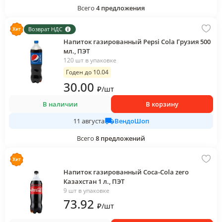
Всего
4
предложения
Возврат НДС
Напиток газированный Pepsi Cola Грузия 500
мл., ПЭТ
120 шт в упаковке
Годен до 10.04
30
.00
₽
/
шт
В наличии
В корзину
ВендоШоп
11 августа
Всего
8
предложений
Напиток газированный Coca-Cola zero
Казахстан 1 л., ПЭТ
9 шт в упаковке
73
.92
₽
/
шт