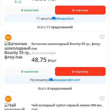
В наличии
В корзину
ВендоШоп
11 августа
Всего
11
предложений
Батончик шоколадный Bounty 55 гр., флоу-
пак
32 шт в упаковке
48
.75
₽
/
шт
В наличии
В корзину
Акварисейл-опт
Послезавтра
Всего
8
предложений
Чай холодный Lipton черный лимон 500 мл.,
ПЭТ