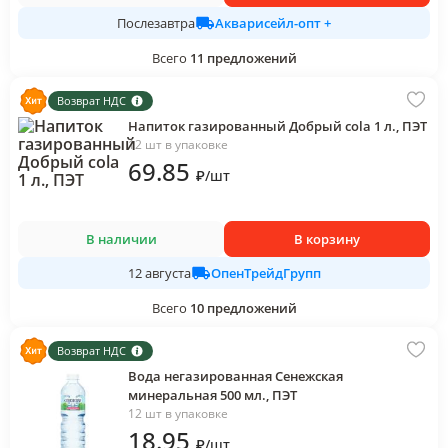
Акварисейл-опт +
Послезавтра
Всего
11
предложений
Возврат НДС
Напиток газированный Добрый cola 1 л., ПЭТ
12 шт в упаковке
69
.85
₽
/
шт
В наличии
В корзину
ОпенТрейдГрупп
12 августа
Всего
10
предложений
Возврат НДС
Вода негазированная Сенежская
минеральная 500 мл., ПЭТ
12 шт в упаковке
18
.95
₽
/
шт