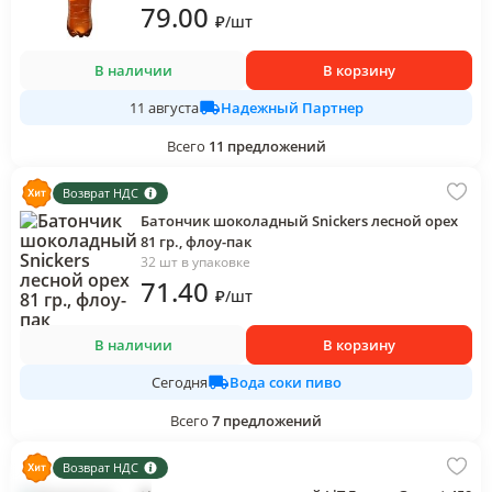
79
.00
₽
/
шт
В наличии
В корзину
Надежный Партнер
11 августа
Всего
11
предложений
Возврат НДС
Батончик шоколадный Snickers лесной орех
81 гр., флоу-пак
32 шт в упаковке
71
.40
₽
/
шт
В наличии
В корзину
Вода соки пиво
Сегодня
Всего
7
предложений
Возврат НДС