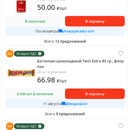
50
.00
₽
/
шт
В наличии
В корзину
Акварисейл-опт
Послезавтра
Всего
12
предложений
Возврат НДС
Батончик шоколадный Twix Extra 82 гр., флоу-
пак
24 шт в упаковке
66
.98
₽
/
шт
4 944 шт в наличии
В корзину
ВендоШоп
11 августа
Всего
9
предложений
Возврат НДС