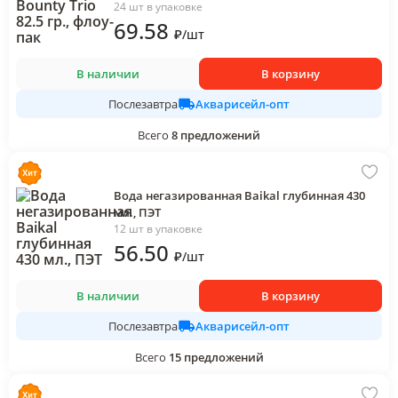
24 шт в упаковке
69
.58
₽
/
шт
В наличии
В корзину
Акварисейл-опт
Послезавтра
Всего
8
предложений
Вода негазированная Baikal глубинная 430
мл., ПЭТ
12 шт в упаковке
56
.50
₽
/
шт
В наличии
В корзину
Акварисейл-опт
Послезавтра
Всего
15
предложений