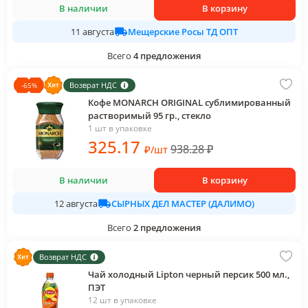
В наличии
В корзину
Мещерские Росы ТД ОПТ
11 августа
Всего
4
предложения
Возврат НДС
-
65
%
Кофе MONARCH ORIGINAL сублимированный
растворимый 95 гр., стекло
1 шт в упаковке
325
.17
938.28
₽
₽
/
шт
В наличии
В корзину
СЫРНЫХ ДЕЛ МАСТЕР (ДАЛИМО)
12 августа
Всего
2
предложения
Возврат НДС
Чай холодный Lipton черный персик 500 мл.,
ПЭТ
12 шт в упаковке