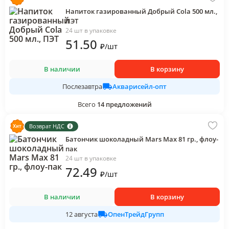
Напиток газированный Добрый Cola 500 мл.,
ПЭТ
24 шт в упаковке
51
.50
₽
/
шт
В наличии
В корзину
Акварисейл-опт
Послезавтра
Всего
14
предложений
Возврат НДС
Батончик шоколадный Mars Max 81 гр., флоу-
пак
24 шт в упаковке
72
.49
₽
/
шт
В наличии
В корзину
ОпенТрейдГрупп
12 августа