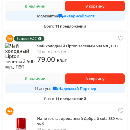
В наличии
В корзину
Акварисейл-опт
Послезавтра
Всего
11
предложений
Возврат НДС
Чай холодный Lipton зелёный 500 мл., ПЭТ
12 шт в упаковке
79
.00
₽
/
шт
В наличии
В корзину
Надежный Партнер
11 августа
Всего
11
предложений
Напиток газированный Добрый cola 330 мл.,
ж/б
24 шт в упаковке