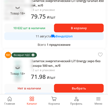
Напиток энергетический LiT Energy Granat 450
мл., ж/б
24 шт в упаковке
Товар 18+
79
.75
₽
/
шт
10 632 шт в наличии
В корзину
ВендоШоп
11 августа
Всего
1
предложение
Возврат НДС
Напиток энергетический LiT Energy зеро без
сахара 500 мл., ж/б
12 шт в упаковке
Товар 18+
71
.98
₽
/
шт
Нет в наличии
Выбрать
ЮГ-СЕРВИС
Главная
Каталог
Корзина
Профиль
Меню
Всего
12
предложений