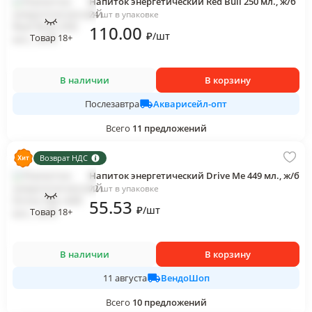
Напиток энергетический Red Bull 250 мл., ж/б
24 шт в упаковке
110
.00
₽
/
шт
Товар 18+
В наличии
В корзину
Акварисейл-опт
Послезавтра
Всего
11
предложений
Возврат НДС
Напиток энергетический Drive Me 449 мл., ж/б
12 шт в упаковке
55
.53
₽
/
шт
Товар 18+
В наличии
В корзину
ВендоШоп
11 августа
Всего
10
предложений