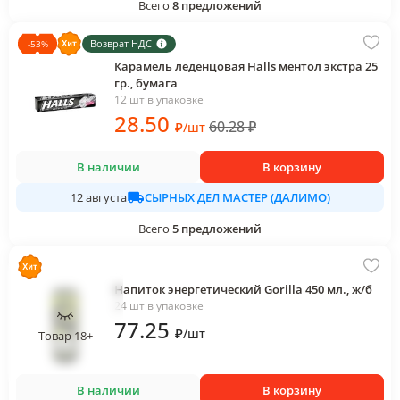
Всего
8
предложений
Возврат НДС
-
53
%
Карамель леденцовая Halls ментол экстра 25
гр., бумага
12 шт в упаковке
28
.50
60.28
₽
₽
/
шт
В наличии
В корзину
СЫРНЫХ ДЕЛ МАСТЕР (ДАЛИМО)
12 августа
Всего
5
предложений
Напиток энергетический Gorilla 450 мл., ж/б
24 шт в упаковке
77
.25
₽
/
шт
Товар 18+
В наличии
В корзину