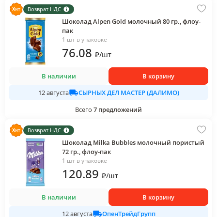
Возврат НДС
Шоколад Alpen Gold молочный 80 гр., флоу-
пак
1 шт в упаковке
76
.08
₽
/
шт
В наличии
В корзину
СЫРНЫХ ДЕЛ МАСТЕР (ДАЛИМО)
12 августа
Всего
7
предложений
Возврат НДС
Шоколад Milka Bubbles молочный пористый
72 гр., флоу-пак
1 шт в упаковке
120
.89
₽
/
шт
В наличии
В корзину
ОпенТрейдГрупп
12 августа