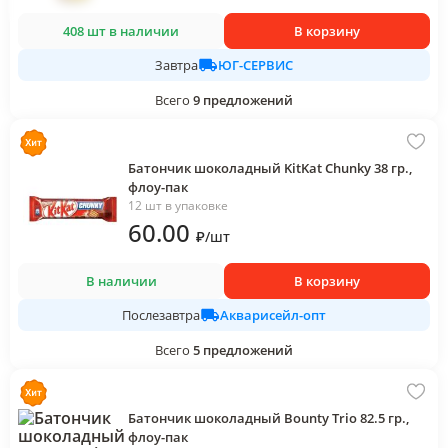
408 шт в наличии
В корзину
ЮГ-СЕРВИС
Завтра
Всего
9
предложений
Батончик шоколадный KitKat Chunky 38 гр.,
флоу-пак
12 шт в упаковке
60
.00
₽
/
шт
В наличии
В корзину
Акварисейл-опт
Послезавтра
Всего
5
предложений
Батончик шоколадный Bounty Trio 82.5 гр.,
флоу-пак