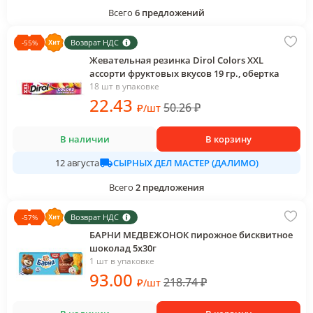
Всего
6
предложений
Возврат НДС
-
55
%
Жевательная резинка Dirol Colors XXL
ассорти фруктовых вкусов 19 гр., обертка
18 шт в упаковке
22
.43
50.26
₽
₽
/
шт
В наличии
В корзину
СЫРНЫХ ДЕЛ МАСТЕР (ДАЛИМО)
12 августа
Всего
2
предложения
Возврат НДС
-
57
%
БАРНИ МЕДВЕЖОНОК пирожное бисквитное
шоколад 5х30г
1 шт в упаковке
93
.00
218.74
₽
₽
/
шт