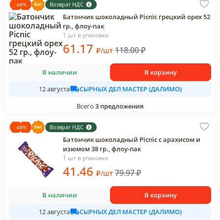
Возврат НДС
-
48
%
Батончик шоколадный Picnic грецкий орех 52
гр., флоу-пак
1 шт в упаковке
61
.17
118.00
₽
₽
/
шт
В наличии
В корзину
СЫРНЫХ ДЕЛ МАСТЕР (ДАЛИМО)
12 августа
Всего
3
предложения
Возврат НДС
-
48
%
Батончик шоколадный Picnic с арахисом и
изюмом 38 гр., флоу-пак
1 шт в упаковке
41
.46
79.97
₽
₽
/
шт
В наличии
В корзину
СЫРНЫХ ДЕЛ МАСТЕР (ДАЛИМО)
12 августа