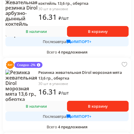
коктейль 13,6 гр., обертка
30 шт в упаковке
16
.31
₽
/
шт
В наличии
В корзину
ИМПОРТ+
Послезавтра
Всего
4
предложения
Скидка -2%
Резинка жевательная Dirol морозная мята
13,6 гр., обертка
30 шт в упаковке
16
.31
₽
/
шт
В наличии
В корзину
ИМПОРТ+
Послезавтра
Всего
4
предложения