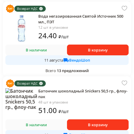
Возврат НДС
Вода негазированная Святой Источник 500
мл., ПЭТ
12 шт в упаковке
24
.40
₽
/
шт
В наличии
В корзину
ВендоШоп
11 августа
Всего
13
предложений
Возврат НДС
Батончик шоколадный Snickers 50,5 гр., флоу-
пак
48 шт в упаковке
51
.00
₽
/
шт
В наличии
В корзину