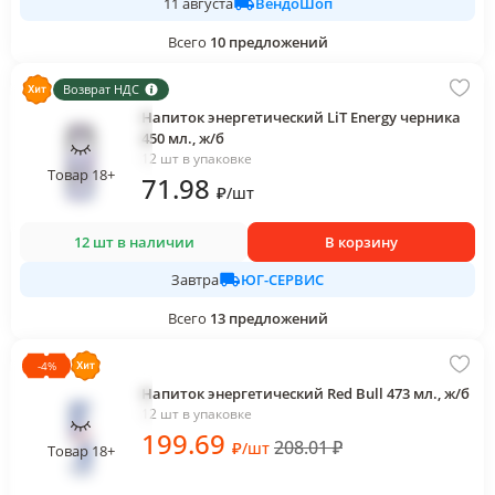
ВендоШоп
11 августа
Всего
10
предложений
Возврат НДС
Напиток энергетический LiT Energy черника
450 мл., ж/б
12 шт в упаковке
Товар 18+
71
.98
₽
/
шт
12 шт в наличии
В корзину
ЮГ-СЕРВИС
Завтра
Всего
13
предложений
-
4
%
Напиток энергетический Red Bull 473 мл., ж/б
12 шт в упаковке
199
.69
208.01
₽
₽
/
шт
Товар 18+