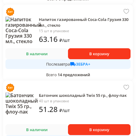
Напиток газированный Coca-Cola Грузия 330
мл., стекло
15 шт в упаковке
63
.16
₽
/
шт
В наличии
В корзину
ЗЕБРА+
Послезавтра
Всего
14
предложений
Батончик шоколадный Twix 55 гр., флоу-пак
40 шт в упаковке
51
.28
₽
/
шт
В наличии
В корзину