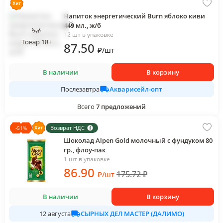
Напиток энергетический Burn яблоко киви
449 мл., ж/б
12 шт в упаковке
Товар 18+
87
.50
₽
/
шт
В наличии
В корзину
Акварисейл-опт
Послезавтра
Всего
7
предложений
Возврат НДС
-
51
%
Шоколад Alpen Gold молочный с фундуком 80
гр., флоу-пак
1 шт в упаковке
86
.90
175.72
₽
₽
/
шт
В наличии
В корзину
СЫРНЫХ ДЕЛ МАСТЕР (ДАЛИМО)
12 августа