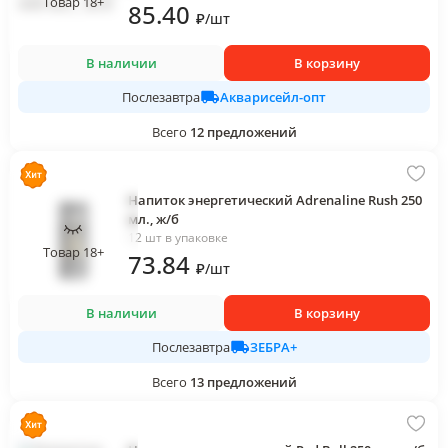
Товар 18+
85
.40
₽
/
шт
В наличии
В корзину
Акварисейл-опт
Послезавтра
Всего
12
предложений
Напиток энергетический Adrenaline Rush 250
мл., ж/б
12 шт в упаковке
Товар 18+
73
.84
₽
/
шт
В наличии
В корзину
ЗЕБРА+
Послезавтра
Всего
13
предложений