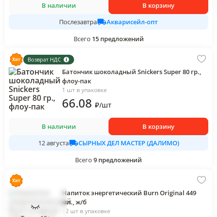
В наличии
В корзину
Акварисейл-опт
Послезавтра
Всего
15
предложений
Возврат НДС
Батончик шоколадный Snickers Super 80 гр.,
флоу-пак
1 шт в упаковке
66
.08
₽
/
шт
В наличии
В корзину
СЫРНЫХ ДЕЛ МАСТЕР (ДАЛИМО)
12 августа
Всего
9
предложений
Напиток энергетический Burn Original 449
мл., ж/б
12 шт в упаковке