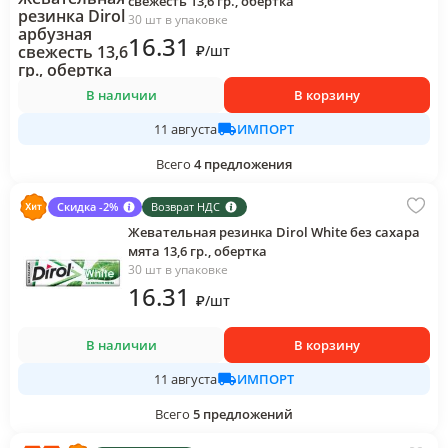
свежесть 13,6 гр., обертка
30 шт в упаковке
16
.31
₽
/
шт
В наличии
В корзину
ИМПОРТ
11 августа
Всего
4
предложения
Скидка -2%
Возврат НДС
Жевательная резинка Dirol White без сахара
мята 13,6 гр., обертка
30 шт в упаковке
16
.31
₽
/
шт
В наличии
В корзину
ИМПОРТ
11 августа
Всего
5
предложений