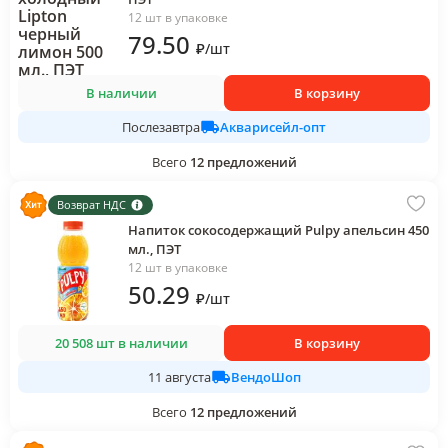
12 шт в упаковке
79
.50
₽
/
шт
В наличии
В корзину
Акварисейл-опт
Послезавтра
Всего
12
предложений
Возврат НДС
Напиток сокосодержащий Pulpy апельсин 450
мл., ПЭТ
12 шт в упаковке
50
.29
₽
/
шт
20 508 шт в наличии
В корзину
ВендоШоп
11 августа
Всего
12
предложений