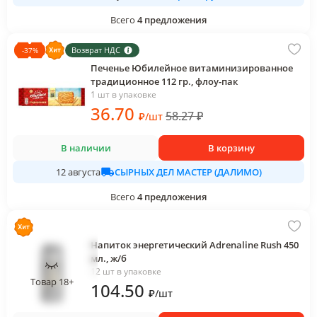
Всего
4
предложения
Возврат НДС
-
37
%
Печенье Юбилейное витаминизированное
традиционное 112 гр., флоу-пак
1 шт в упаковке
36
.70
58.27
₽
₽
/
шт
В наличии
В корзину
СЫРНЫХ ДЕЛ МАСТЕР (ДАЛИМО)
12 августа
Всего
4
предложения
Напиток энергетический Adrenaline Rush 450
мл., ж/б
12 шт в упаковке
Товар 18+
104
.50
₽
/
шт