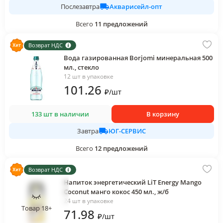
Акварисейл-опт
Послезавтра
Всего
11
предложений
Возврат НДС
Вода газированная Borjomi минеральная 500
мл., стекло
12 шт в упаковке
101
.26
₽
/
шт
133 шт в наличии
В корзину
ЮГ-СЕРВИС
Завтра
Всего
12
предложений
Возврат НДС
Напиток энергетический LiT Energy Mango
Coconut манго кокос 450 мл., ж/б
24 шт в упаковке
Товар 18+
71
.98
₽
/
шт