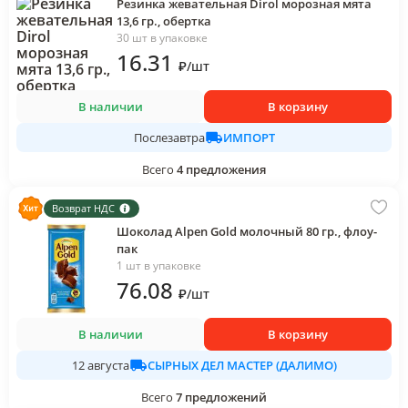
Резинка жевательная Dirol морозная мята
13,6 гр., обертка
30 шт в упаковке
16
.31
₽
/
шт
В наличии
В корзину
ИМПОРТ
Послезавтра
Всего
4
предложения
Возврат НДС
Шоколад Alpen Gold молочный 80 гр., флоу-
пак
1 шт в упаковке
76
.08
₽
/
шт
В наличии
В корзину
СЫРНЫХ ДЕЛ МАСТЕР (ДАЛИМО)
12 августа
Всего
7
предложений