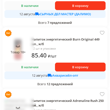
В наличии
В корзину
СЫРНЫХ ДЕЛ МАСТЕР (ДАЛИМО)
12 августа
Всего
7
предложений
Напиток энергетический Burn Original 449
мл., ж/б
12 шт в упаковке
Товар 18+
85
.40
₽
/
шт
В наличии
В корзину
Акварисейл-опт
12 августа
Всего
12
предложений
Напиток энергетический Adrenaline Rush 250
мл., ж/б
12 шт в упаковке