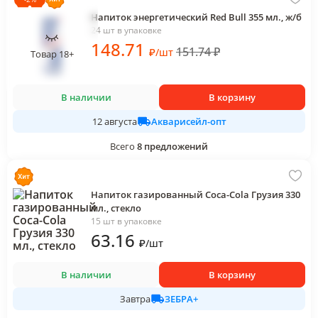
Напиток энергетический Red Bull 355 мл., ж/б
24 шт в упаковке
148
.71
151.74
₽
₽
/
шт
Товар 18+
В наличии
В корзину
Акварисейл-опт
12 августа
Всего
8
предложений
Напиток газированный Coca-Cola Грузия 330
мл., стекло
15 шт в упаковке
63
.16
₽
/
шт
В наличии
В корзину
ЗЕБРА+
Завтра