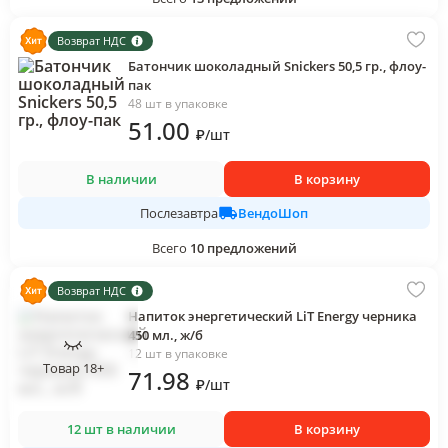
Возврат НДС
Батончик шоколадный Snickers 50,5 гр., флоу-
пак
48 шт в упаковке
51
.00
₽
/
шт
В наличии
В корзину
ВендоШоп
Послезавтра
Всего
10
предложений
Возврат НДС
Напиток энергетический LiT Energy черника
450 мл., ж/б
12 шт в упаковке
Товар 18+
71
.98
₽
/
шт
12 шт в наличии
В корзину