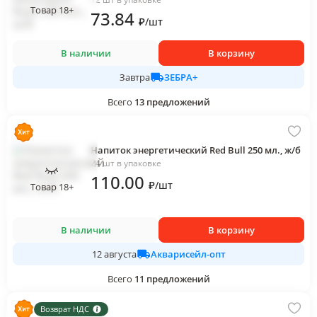
Товар 18+
73
.84
₽
/
шт
В наличии
В корзину
ЗЕБРА+
Завтра
Всего
13
предложений
Напиток энергетический Red Bull 250 мл., ж/б
24 шт в упаковке
110
.00
₽
/
шт
Товар 18+
В наличии
В корзину
Акварисейл-опт
12 августа
Всего
11
предложений
Возврат НДС