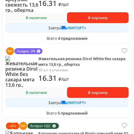
16
.31
₽
/
шт
В наличии
В корзину
ИМПОРТ+
Завтра
Всего
4
предложения
Скидка -2%
Жевательная резинка Dirol White без сахара
мята 13,6 гр., обертка
30 шт в упаковке
16
.31
₽
/
шт
В наличии
В корзину
ИМПОРТ+
Завтра
Всего
5
предложений
Возврат НДС
-
48
%
Батончик шоколадный Picnic грецкий орех 52