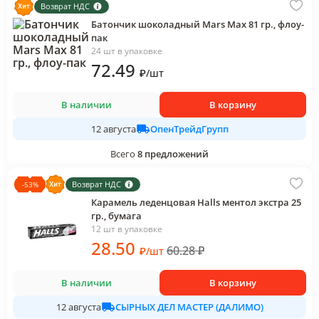
Возврат НДС
Батончик шоколадный Mars Max 81 гр., флоу-
пак
24 шт в упаковке
72
.49
₽
/
шт
В наличии
В корзину
ОпенТрейдГрупп
12 августа
Всего
8
предложений
Возврат НДС
-
53
%
Карамель леденцовая Halls ментол экстра 25
гр., бумага
12 шт в упаковке
28
.50
60.28
₽
₽
/
шт
В наличии
В корзину
СЫРНЫХ ДЕЛ МАСТЕР (ДАЛИМО)
12 августа