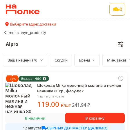
0
Выберите адрес доставки
molochnye_produkty
Alpro
Ваша наценка %
Скидки
Бренд
Мин. заказ
Возврат НДС
-
51
%
Шоколад Milka молочный малина и нежная
начинка 80 гр., флоу-пак
1 шт в упаковке
119
.00
241.94
₽
₽
/
шт
В наличии
В корзину
СЫРНЫХ ДЕЛ МАСТЕР (ДАЛИМО)
12 августа