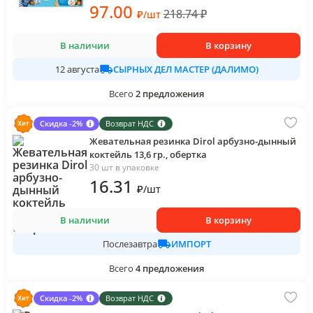
97
.00
218.74
₽
₽
/
шт
В наличии
В корзину
СЫРНЫХ ДЕЛ МАСТЕР (ДАЛИМО)
12 августа
Всего
2
предложения
Скидка -2%
Возврат НДС
Жевательная резинка Dirol арбузно-дынный
коктейль 13,6 гр., обертка
30 шт в упаковке
16
.31
₽
/
шт
В наличии
В корзину
ИМПОРТ
Послезавтра
Всего
4
предложения
Скидка -2%
Возврат НДС