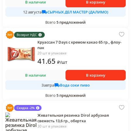
В наличии
В корзину
СЫРНЫХ ДЕЛ МАСТЕР (ДАЛИМО)
12 августа
Всего
5
предложений
Возврат НДС
Круассан 7 Days с кремом какао 65 гр., флоу-
пак
20 шт в упаковке
41
.65
₽
/
шт
В наличии
В корзину
Вода соки пиво
Завтра
Всего
5
предложений
Скидка -2%
Жевательная резинка Dirol арбузная
свежесть 13,6 гр., обертка
30 шт в упаковке