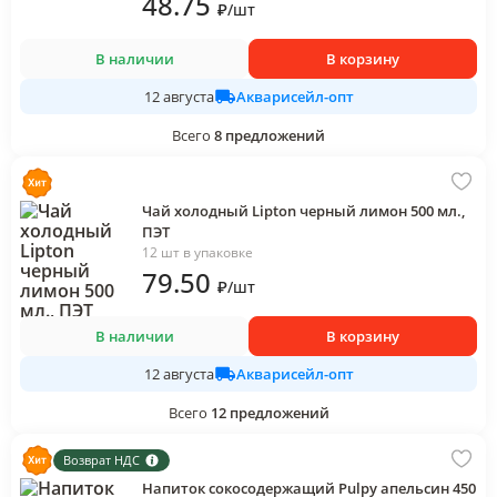
48
.75
₽
/
шт
В наличии
В корзину
Акварисейл-опт
12 августа
Всего
8
предложений
Чай холодный Lipton черный лимон 500 мл.,
ПЭТ
12 шт в упаковке
79
.50
₽
/
шт
В наличии
В корзину
Акварисейл-опт
12 августа
Всего
12
предложений
Возврат НДС
Напиток сокосодержащий Pulpy апельсин 450