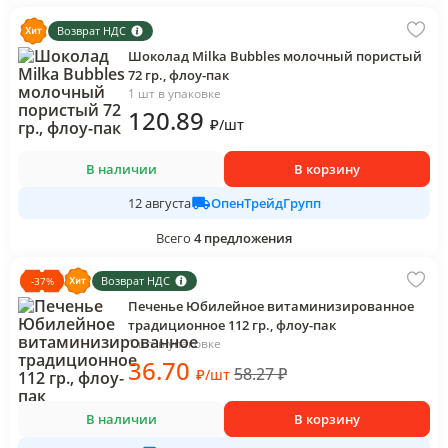
Возврат НДС
Шоколад Milka Bubbles молочный пористый
72 гр., флоу-пак
1 шт в упаковке
120
.89
₽
/
шт
В наличии
В корзину
ОпенТрейдГрупп
12 августа
Всего
4
предложения
Возврат НДС
-
37
%
Печенье Юбилейное витаминизированное
традиционное 112 гр., флоу-пак
1 шт в упаковке
36
.70
58.27
₽
₽
/
шт
В наличии
В корзину