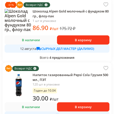
Возврат НДС
-
51
%
Шоколад Alpen Gold молочный с фундуком 80
гр., флоу-пак
1 шт в упаковке
86
.90
175.72
₽
₽
/
шт
В наличии
В корзину
СЫРНЫХ ДЕЛ МАСТЕР (ДАЛИМО)
12 августа
Всего
4
предложения
Возврат НДС
Напиток газированный Pepsi Cola Грузия 500
мл., ПЭТ
120 шт в упаковке
Годен до 10.04
30
.00
₽
/
шт
В наличии
В корзину