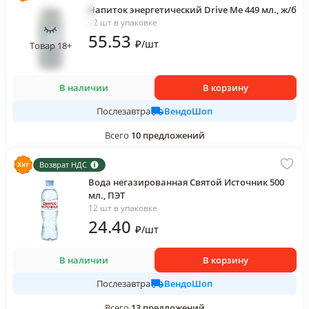
Напиток энергетический Drive Me 449 мл., ж/б
12 шт в упаковке
55
.53
₽
/
шт
Товар 18+
В наличии
В корзину
ВендоШоп
Послезавтра
Всего
10
предложений
Возврат НДС
Вода негазированная Святой Источник 500
мл., ПЭТ
12 шт в упаковке
24
.40
₽
/
шт
В наличии
В корзину
ВендоШоп
Послезавтра
Всего
13
предложений