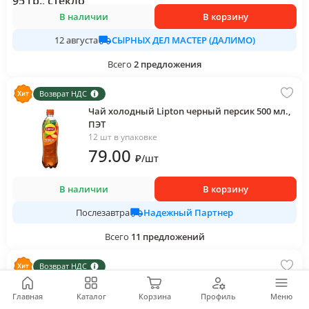
В наличии
В корзину
СЫРНЫХ ДЕЛ МАСТЕР (ДАЛИМО)
12 августа
Всего
2
предложения
Возврат НДС
Чай холодный Lipton черный персик 500 мл.,
ПЭТ
12 шт в упаковке
79
.00
₽
/
шт
В наличии
В корзину
Надежный Партнер
Послезавтра
Всего
11
предложений
Возврат НДС
Батончик шоколадный Snickers лесной орех
81 гр., флоу-пак
Главная
Каталог
Корзина
Профиль
Меню