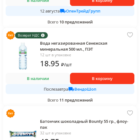
В наличии
В корзину
ОпенТрейдГрупп
12 августа
Всего
10
предложений
Возврат НДС
Вода негазированная Сенежская
минеральная 500 мл., ПЭТ
12 шт в упаковке
18
.95
₽
/
шт
В наличии
В корзину
ВендоШоп
Послезавтра
Всего
11
предложений
Батончик шоколадный Bounty 55 гр., флоу-
пак
32 шт в упаковке