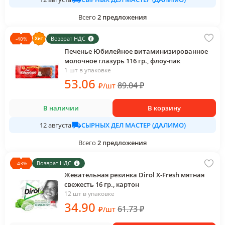
Всего
2
предложения
Возврат НДС
-
40
%
Печенье Юбилейное витаминизированное
молочное глазурь 116 гр., флоу-пак
1 шт в упаковке
53
.06
89.04
₽
₽
/
шт
В наличии
В корзину
СЫРНЫХ ДЕЛ МАСТЕР (ДАЛИМО)
12 августа
Всего
2
предложения
Возврат НДС
-
43
%
Жевательная резинка Dirol X-Fresh мятная
свежесть 16 гр., картон
12 шт в упаковке
34
.90
61.73
₽
₽
/
шт