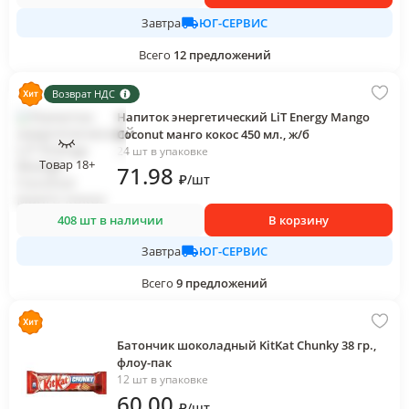
ЮГ-СЕРВИС
Завтра
Всего
12
предложений
Возврат НДС
Напиток энергетический LiT Energy Mango
Coconut манго кокос 450 мл., ж/б
24 шт в упаковке
Товар 18+
71
.98
₽
/
шт
408 шт в наличии
В корзину
ЮГ-СЕРВИС
Завтра
Всего
9
предложений
Батончик шоколадный KitKat Chunky 38 гр.,
флоу-пак
12 шт в упаковке
60
.00
₽
/
шт