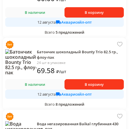
В наличии
В корзину
Акварисейл-опт
12 августа
Всего
5
предложений
Батончик шоколадный Bounty Trio 82.5 гр.,
флоу-пак
24 шт в упаковке
69
.58
₽
/
шт
В наличии
В корзину
Акварисейл-опт
12 августа
Всего
8
предложений
Вода негазированная Baikal глубинная 430