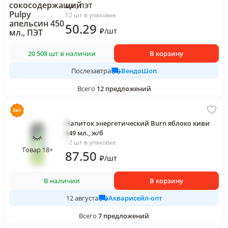
мл., ПЭТ
12 шт в упаковке
50
.29
₽
/
шт
20 508 шт в наличии
В корзину
ВендоШоп
Послезавтра
Всего
12
предложений
Напиток энергетический Burn яблоко киви
449 мл., ж/б
12 шт в упаковке
Товар 18+
87
.50
₽
/
шт
В наличии
В корзину
Акварисейл-опт
12 августа
Всего
7
предложений