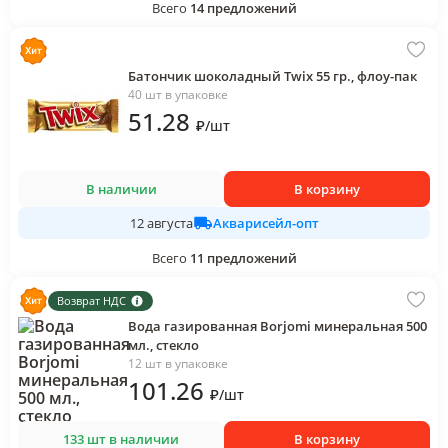
Всего
14
предложений
Батончик шоколадный Twix 55 гр., флоу-пак
40 шт в упаковке
51
.28
₽
/
шт
В наличии
В корзину
Акварисейл-опт
12 августа
Всего
11
предложений
Возврат НДС
Вода газированная Borjomi минеральная 500
мл., стекло
12 шт в упаковке
101
.26
₽
/
шт
133 шт в наличии
В корзину