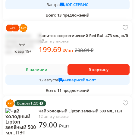
ЮГ-СЕРВИС
Завтра
Всего
13
предложений
-
4
%
Напиток энергетический Red Bull 473 мл., ж/б
12 шт в упаковке
199
.69
208.01
₽
₽
/
шт
Товар 18+
В наличии
В корзину
Акварисейл-опт
12 августа
Всего
11
предложений
Возврат НДС
Чай холодный Lipton зелёный 500 мл., ПЭТ
12 шт в упаковке
79
.00
₽
/
шт