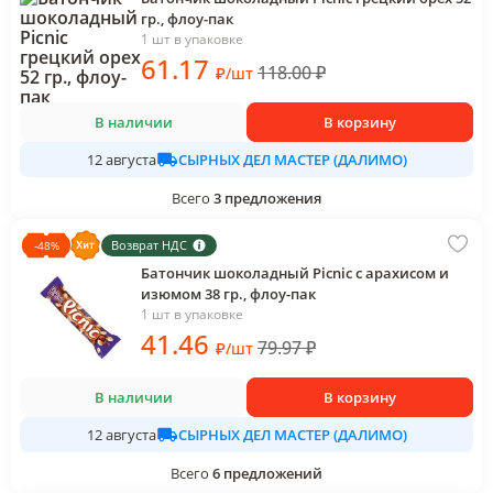
гр., флоу-пак
1 шт в упаковке
61
.17
118.00
₽
₽
/
шт
В наличии
В корзину
СЫРНЫХ ДЕЛ МАСТЕР (ДАЛИМО)
12 августа
Всего
3
предложения
Возврат НДС
-
48
%
Батончик шоколадный Picnic с арахисом и
изюмом 38 гр., флоу-пак
1 шт в упаковке
41
.46
79.97
₽
₽
/
шт
В наличии
В корзину
СЫРНЫХ ДЕЛ МАСТЕР (ДАЛИМО)
12 августа
Всего
6
предложений