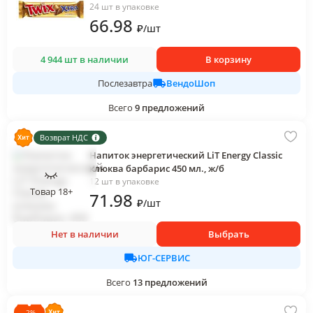
24 шт в упаковке
66
.98
₽
/
шт
4 944 шт в наличии
В корзину
ВендоШоп
Послезавтра
Всего
9
предложений
Возврат НДС
Напиток энергетический LiT Energy Classic
клюква барбарис 450 мл., ж/б
12 шт в упаковке
Товар 18+
71
.98
₽
/
шт
Нет в наличии
Выбрать
ЮГ-СЕРВИС
Всего
13
предложений
-
2
%