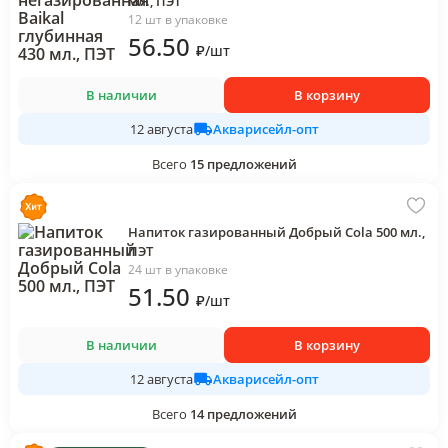
мл., ПЭТ
12 шт в упаковке
56
.50
₽
/
шт
В наличии
В корзину
Акварисейл-опт
12 августа
Всего
15
предложений
Напиток газированный Добрый Cola 500 мл.,
ПЭТ
24 шт в упаковке
51
.50
₽
/
шт
В наличии
В корзину
Акварисейл-опт
12 августа
Всего
14
предложений