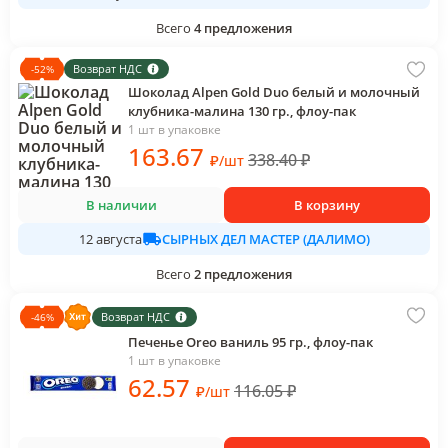
Всего
4
предложения
Возврат НДС
-
52
%
Шоколад Alpen Gold Duo белый и молочный
клубника-малина 130 гр., флоу-пак
1 шт в упаковке
163
.67
338.40
₽
₽
/
шт
В наличии
В корзину
СЫРНЫХ ДЕЛ МАСТЕР (ДАЛИМО)
12 августа
Всего
2
предложения
Возврат НДС
-
46
%
Печенье Oreo ваниль 95 гр., флоу-пак
1 шт в упаковке
62
.57
116.05
₽
₽
/
шт