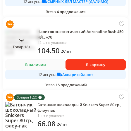
СЫРНЫХ ДЕЛ МАСТЕР (ДАЛИМО)
12 августа
Всего
4
предложения
Напиток энергетический Adrenaline Rush 450
мл., ж/б
12 шт в упаковке
Товар 18+
104
.50
₽
/
шт
В наличии
В корзину
Акварисейл-опт
12 августа
Всего
15
предложений
Возврат НДС
Батончик шоколадный Snickers Super 80 гр.,
флоу-пак
1 шт в упаковке
66
.08
₽
/
шт