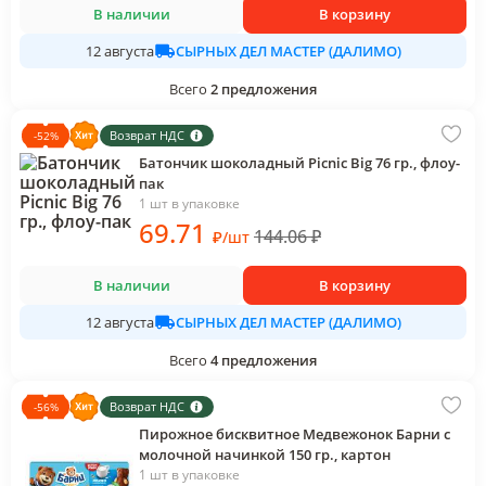
В наличии
В корзину
СЫРНЫХ ДЕЛ МАСТЕР (ДАЛИМО)
12 августа
Всего
2
предложения
Возврат НДС
-
52
%
Батончик шоколадный Picnic Big 76 гр., флоу-
пак
1 шт в упаковке
69
.71
144.06
₽
₽
/
шт
В наличии
В корзину
СЫРНЫХ ДЕЛ МАСТЕР (ДАЛИМО)
12 августа
Всего
4
предложения
Возврат НДС
-
56
%
Пирожное бисквитное Медвежонок Барни с
молочной начинкой 150 гр., картон
1 шт в упаковке