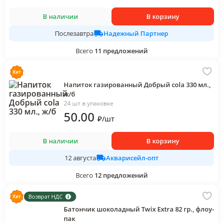
В наличии
В корзину
Надежный Партнер
Послезавтра
Всего
11
предложений
Напиток газированный Добрый cola 330 мл.,
ж/б
24 шт в упаковке
50
.00
₽
/
шт
В наличии
В корзину
Акварисейл-опт
12 августа
Всего
12
предложений
Возврат НДС
Батончик шоколадный Twix Extra 82 гр., флоу-
пак