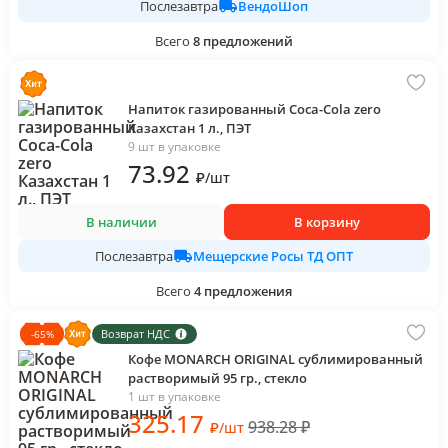
ВендоШоп
Послезавтра
Всего
8
предложений
Напиток газированный Coca-Cola zero
Казахстан 1 л., ПЭТ
9 шт в упаковке
73
.92
₽
/
шт
В наличии
В корзину
Мещерские Росы ТД ОПТ
Послезавтра
Всего
4
предложения
Возврат НДС
-
65
%
Кофе MONARCH ORIGINAL сублимированный
растворимый 95 гр., стекло
1 шт в упаковке
325
.17
938.28
₽
₽
/
шт