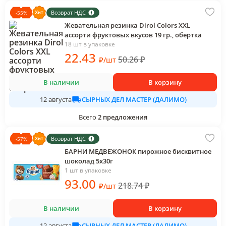
Возврат НДС
-
55
%
Жевательная резинка Dirol Colors XXL
ассорти фруктовых вкусов 19 гр., обертка
18 шт в упаковке
22
.43
50.26
₽
₽
/
шт
В наличии
В корзину
СЫРНЫХ ДЕЛ МАСТЕР (ДАЛИМО)
12 августа
Всего
2
предложения
Возврат НДС
-
57
%
БАРНИ МЕДВЕЖОНОК пирожное бисквитное
шоколад 5х30г
1 шт в упаковке
93
.00
218.74
₽
₽
/
шт
В наличии
В корзину
СЫРНЫХ ДЕЛ МАСТЕР (ДАЛИМО)
12 августа