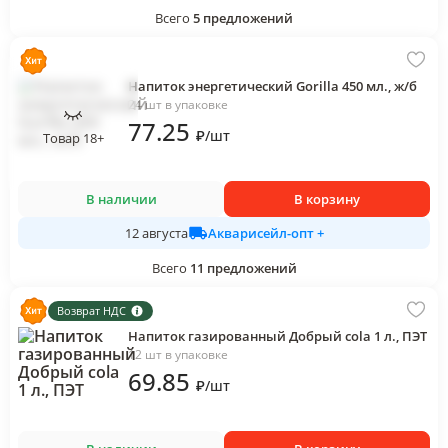
Всего
5
предложений
Напиток энергетический Gorilla 450 мл., ж/б
24 шт в упаковке
77
.25
₽
/
шт
Товар 18+
В наличии
В корзину
Акварисейл-опт +
12 августа
Всего
11
предложений
Возврат НДС
Напиток газированный Добрый cola 1 л., ПЭТ
12 шт в упаковке
69
.85
₽
/
шт