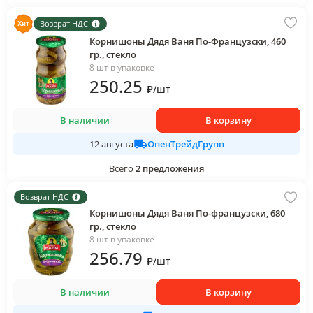
Возврат НДС
Корнишоны Дядя Ваня По-Французски, 460
гр., стекло
8 шт в упаковке
250
.25
₽
/
шт
В наличии
В корзину
ОпенТрейдГрупп
12 августа
Всего
2
предложения
Возврат НДС
Корнишоны Дядя Ваня По-французски, 680
гр., стекло
8 шт в упаковке
256
.79
₽
/
шт
В наличии
В корзину