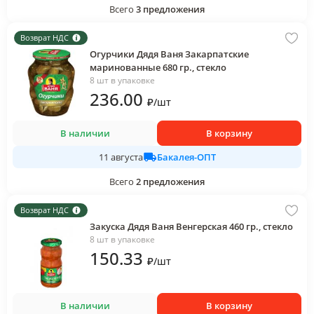
Всего
3
предложения
Возврат НДС
Огурчики Дядя Ваня Закарпатские
маринованные 680 гр., стекло
8 шт в упаковке
236
.00
₽
/
шт
В наличии
В корзину
Бакалея-ОПТ
11 августа
Всего
2
предложения
Возврат НДС
Закуска Дядя Ваня Венгерская 460 гр., стекло
8 шт в упаковке
150
.33
₽
/
шт
В наличии
В корзину