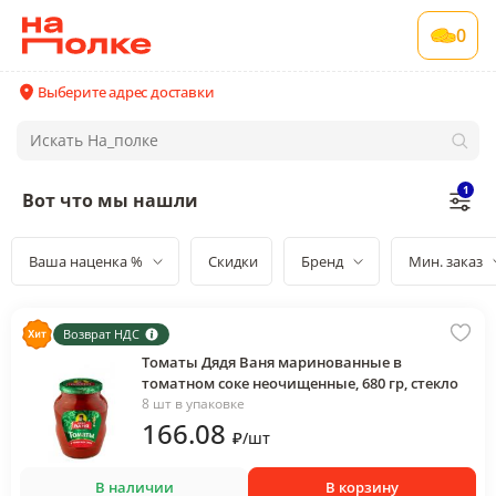
0
Выберите адрес доставки
1
Вот что мы нашли
Ваша наценка %
Скидки
Бренд
Мин. заказ
Возврат НДС
Томаты Дядя Ваня маринованные в
томатном соке неочищенные, 680 гр, стекло
8 шт в упаковке
166
.08
₽
/
шт
В наличии
В корзину