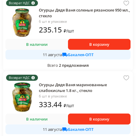
Возврат НДС
Огурцы Дядя Ваня соленые рязанские 950 мл.,
стекло
6 шт в упаковке
235
.15
₽
/
шт
В наличии
В корзину
Бакалея-ОПТ
11 августа
Всего
2
предложения
Возврат НДС
Огурцы Дядя Ваня маринованные
слабокислые 1.8 кг., стекло
6 шт в упаковке
333
.44
₽
/
шт
В наличии
В корзину
Бакалея-ОПТ
11 августа