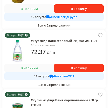
В наличии
В корзину
ОпенТрейдГрупп
12 августа
Всего
2
предложения
Возврат НДС
Уксус Дядя Ваня столовый 9%, 500 мл., ПЭТ
10 шт в упаковке
72
.37
₽
/
шт
В наличии
В корзину
Бакалея-ОПТ
11 августа
Всего
2
предложения
Возврат НДС
Огурчики Дядя Ваня маринованные 950 гр,
стекло