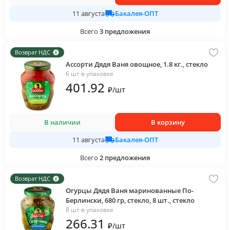
Бакалея-ОПТ
11 августа
Всего
3
предложения
Возврат НДС
Ассорти Дядя Ваня овощное, 1.8 кг., стекло
6 шт в упаковке
401
.92
₽
/
шт
В наличии
В корзину
Бакалея-ОПТ
11 августа
Всего
2
предложения
Возврат НДС
Огурцы Дядя Ваня маринованные По-
Берлински, 680 гр, стекло, 8 шт., стекло
8 шт в упаковке
266
.31
₽
/
шт