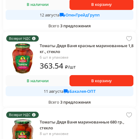
В наличии
В корзину
ОпенТрейдГрупп
12 августа
Всего
3
предложения
Возврат НДС
Томаты Дядя Ваня красные маринованные 1,8
кг., стекло
6 шт в упаковке
363
.54
₽
/
шт
В наличии
В корзину
Бакалея-ОПТ
11 августа
Всего
3
предложения
Возврат НДС
Томаты Дядя Ваня маринованные 680 гр.,
стекло
8 шт в упаковке