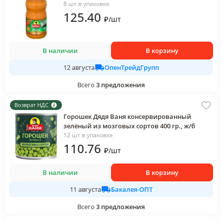
8 шт в упаковке
125
.40
₽
/
шт
В наличии
В корзину
ОпенТрейдГрупп
12 августа
Всего
3
предложения
Возврат НДС
Горошек Дядя Ваня консервированный
зелёный из мозговых сортов 400 гр., ж/б
12 шт в упаковке
110
.76
₽
/
шт
В наличии
В корзину
Бакалея-ОПТ
11 августа
Всего
3
предложения