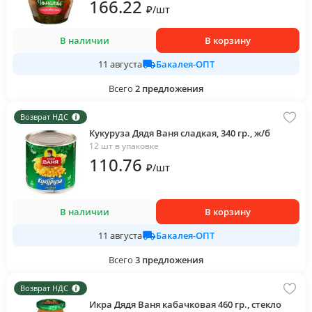
166
.22
₽
/
шт
В наличии
В корзину
Бакалея-ОПТ
11 августа
Всего
2
предложения
Возврат НДС
Кукуруза Дядя Ваня сладкая, 340 гр., ж/б
12 шт в упаковке
110
.76
₽
/
шт
В наличии
В корзину
Бакалея-ОПТ
11 августа
Всего
3
предложения
Возврат НДС
Икра Дядя Ваня кабачковая 460 гр., стекло