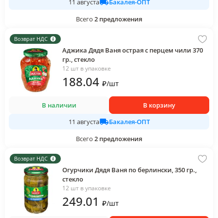
Бакалея-ОПТ
11 августа
Всего
2
предложения
Возврат НДС
Аджика Дядя Ваня острая с перцем чили 370
гр., стекло
12 шт в упаковке
188
.04
₽
/
шт
В наличии
В корзину
Бакалея-ОПТ
11 августа
Всего
2
предложения
Возврат НДС
Огурчики Дядя Ваня по берлински, 350 гр.,
стекло
12 шт в упаковке
249
.01
₽
/
шт