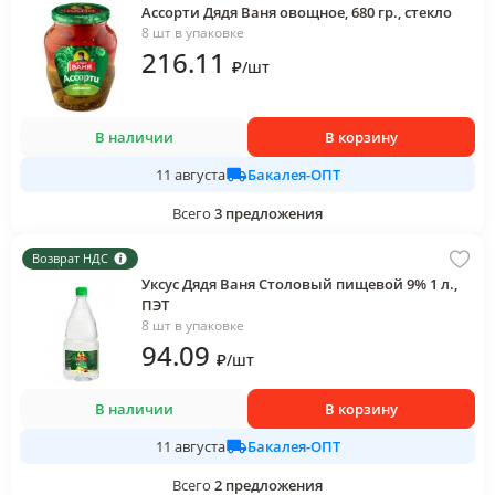
Ассорти Дядя Ваня овощное, 680 гр., стекло
8 шт в упаковке
216
.11
₽
/
шт
В наличии
В корзину
Бакалея-ОПТ
11 августа
Всего
3
предложения
Возврат НДС
Уксус Дядя Ваня Столовый пищевой 9% 1 л.,
ПЭТ
8 шт в упаковке
94
.09
₽
/
шт
В наличии
В корзину
Бакалея-ОПТ
11 августа
Всего
2
предложения