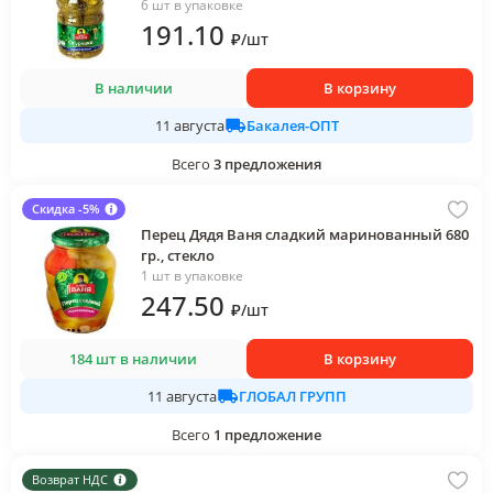
6 шт в упаковке
191
.10
₽
/
шт
В наличии
В корзину
Бакалея-ОПТ
11 августа
Всего
3
предложения
Скидка -5%
Перец Дядя Ваня сладкий маринованный 680
гр., стекло
1 шт в упаковке
247
.50
₽
/
шт
184 шт в наличии
В корзину
ГЛОБАЛ ГРУПП
11 августа
Всего
1
предложение
Возврат НДС