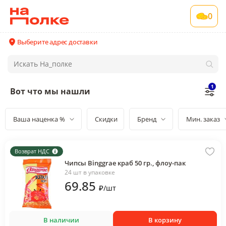
0
Выберите адрес доставки
1
Вот что мы нашли
Ваша наценка %
Скидки
Бренд
Мин. заказ
Возврат НДС
Чипсы Binggrae краб 50 гр., флоу-пак
24 шт в упаковке
69
.85
₽
/
шт
В наличии
В корзину