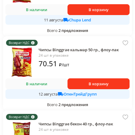
В наличии
В корзину
Chupa Lend
11 августа
Всего
2
предложения
Возврат НДС
Чипсы Binggrae кальмар 50 гр., флоу-пак
24 шт в упаковке
70
.51
₽
/
шт
В наличии
В корзину
ОпенТрейдГрупп
12 августа
Всего
2
предложения
Возврат НДС
Чипсы Binggrae бекон 40 гр., флоу-пак
24 шт в упаковке