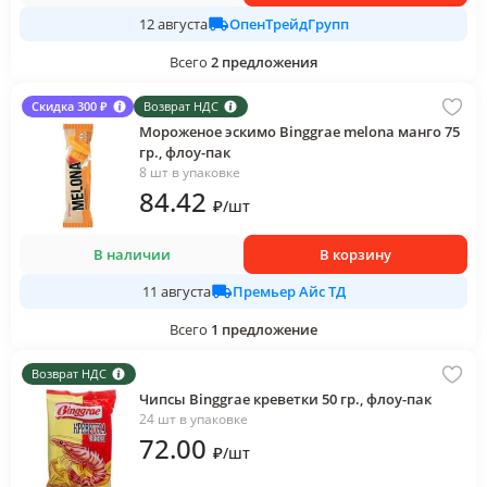
ОпенТрейдГрупп
12 августа
Всего
2
предложения
Скидка 300 ₽
Возврат НДС
Мороженое эскимо Binggrae melona манго 75
гр., флоу-пак
8 шт в упаковке
84
.42
₽
/
шт
В наличии
В корзину
Премьер Айс ТД
11 августа
Всего
1
предложение
Возврат НДС
Чипсы Binggrae креветки 50 гр., флоу-пак
24 шт в упаковке
72
.00
₽
/
шт