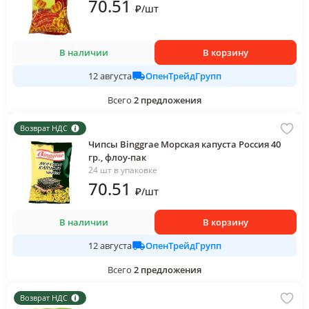
70
.51
₽
/
шт
В наличии
В корзину
ОпенТрейдГрупп
12 августа
Всего
2
предложения
Возврат НДС
Чипсы Binggrae Морская капуста Россия 40
гр., флоу-пак
24 шт в упаковке
70
.51
₽
/
шт
В наличии
В корзину
ОпенТрейдГрупп
12 августа
Всего
2
предложения
Возврат НДС