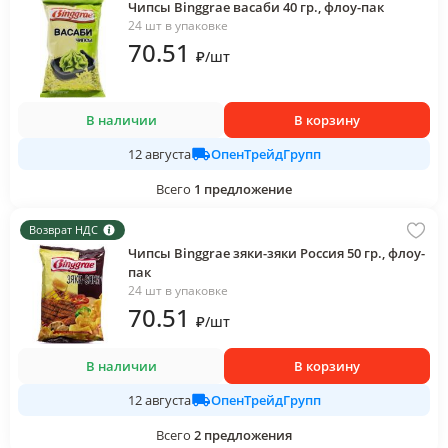
Чипсы Binggrae васаби 40 гр., флоу-пак
24 шт в упаковке
70
.51
₽
/
шт
В наличии
В корзину
ОпенТрейдГрупп
12 августа
Всего
1
предложение
Возврат НДС
Чипсы Binggrae зяки-зяки Россия 50 гр., флоу-
пак
24 шт в упаковке
70
.51
₽
/
шт
В наличии
В корзину
ОпенТрейдГрупп
12 августа
Всего
2
предложения