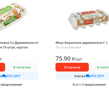
ловое Со Деревенское п/
Яйцо Вараксино деревенское С 1,
е 10 штук, картон
16 шт в упаковке
75
.90
т
₽
/
шт
В наличии
В корзину
В нали
РПС ОПТ
РПС ОПТ
а
Завтра
предложения
3
предложения
Всего