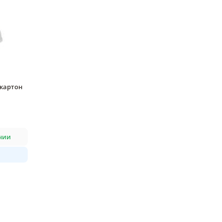
 картон
чии