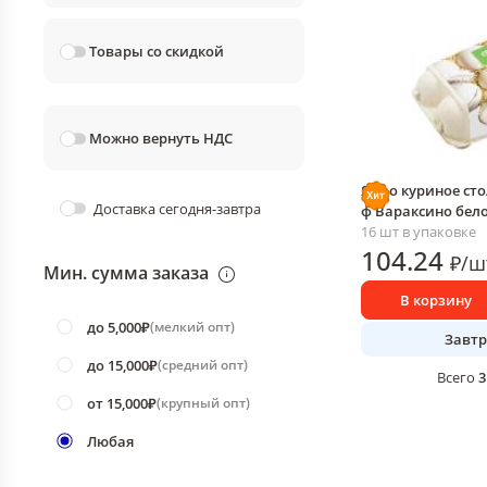
Товары со скидкой
Можно вернуть НДС
Яйцо куриное сто
Доставка сегодня-завтра
ф Вараксино бело
16 шт в упаковке
104
.24
₽
/
ш
Мин. сумма заказа
В корзину
до 5,000₽
(
мелкий опт
)
Завтр
до 15,000₽
(
средний опт
)
3
Всего
от 15,000₽
(
крупный опт
)
Любая