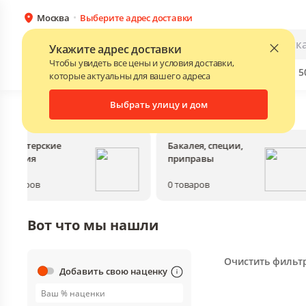
Москва
Выберите адрес доставки
Каталог
Для бизнеса
Укажите адрес доставки
Чтобы увидеть все цены и условия доставки,
Бренды
Прайс-листы поставщиков
Скидки до 
NEW
которые актуальны для вашего адреса
Выбрать улицу и дом
Главная
•
Каталог
Кондитерские
Бакалея, специи,
изделия
приправы
0
товаров
0
товаров
Вот что мы нашли
Очистить фильт
Добавить свою наценку