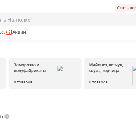
Стать п
50%
Акции
Заморозка и
Майонез, кетчуп,
полуфабрикаты
соусы, горчица
0
товаров
0
товаров
ры