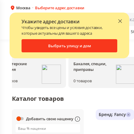
Москва
Выберите адрес доставки
Каталог
Для бизнеса
Укажите адрес доставки
Чтобы увидеть все цены и условия доставки,
Бренды
Прайс-листы поставщиков
Скидки до 
NEW
которые актуальны для вашего адреса
Выбрать улицу и дом
Главная
•
Каталог
Кондитерские
Бакалея, специи,
изделия
приправы
0
товаров
0
товаров
Каталог товаров
Бренд: Fancy
Добавить свою наценку