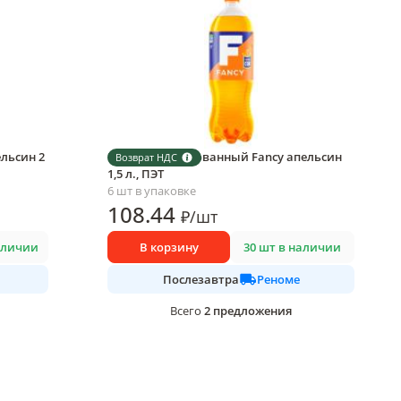
льсин 2
Напиток газированный Fancy апельсин
Возврат НДС
1,5 л., ПЭТ
6 шт в упаковке
108
.44
₽
/
шт
аличии
В корзину
30 шт в наличии
Реноме
Послезавтра
2
предложения
Всего