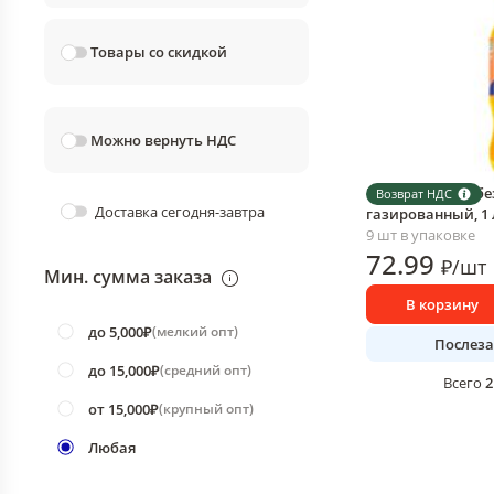
Товары со скидкой
Можно вернуть НДС
Напиток Fancy б
Возврат НДС
Доставка сегодня-завтра
газированный, 1 
9 шт в упаковке
72
.99
₽
/
шт
Мин. сумма заказа
В корзину
до 5,000₽
(
мелкий опт
)
Послеза
до 15,000₽
(
средний опт
)
2
Всего
от 15,000₽
(
крупный опт
)
Любая