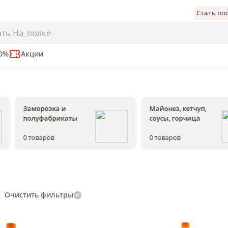
Стать п
50%
Акции
Заморозка и
Майонез, кетчуп,
полуфабрикаты
соусы, горчица
0
товаров
0
товаров
Очистить фильтры