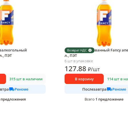
езалкогольный
Напиток газированный Fancy апе
Возврат НДС
л., ПЭТ
л., ПЭТ
6 шт в упаковке
127
.88
₽
/
шт
315 шт в наличии
В корзину
114 шт в н
Реноме
Реноме
втра
Послезавтра
предложения
1
предложение
Всего