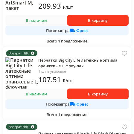
209
.93
₽
/
шт
В наличии
В корзину
Юрвес
Послезавтра
Всего
1
предложение
Возврат НДС
Перчатки Big City Life латексные оптима
оранжевые L, флоу-пак
1 шт в упаковке
107
.51
₽
/
шт
В наличии
В корзину
Юрвес
Послезавтра
Всего
1
предложение
Возврат НДС
Пакеты для мусора Big city life Black Diamond