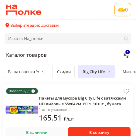
0
Выберите адрес доставки
1
Каталог товаров
Ваша наценка %
Скидки
Big City Life
Мин. з
Возврат НДС
Пакеты для мусора Big City Life с затяжками
HD лиловые 55х64 см. 60 л. 10 шт., бумага
1 шт в упаковке
165
.51
₽
/
шт
В наличии
В корзину