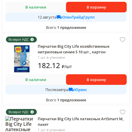
В наличии
В корзину
ОпенТрейдГрупп
12 августа
Всего
1
предложение
Возврат НДС
Перчатки Big City Life хозяйственные
нитриловые синие S 10 шт., картон
1 шт в упаковке
182
.12
₽
/
шт
В наличии
В корзину
Юрвес
Послезавтра
Всего
1
предложение
Возврат НДС
Перчатки Big City Life латексные ArtSmart M,
пакет
1 шт в упаковке