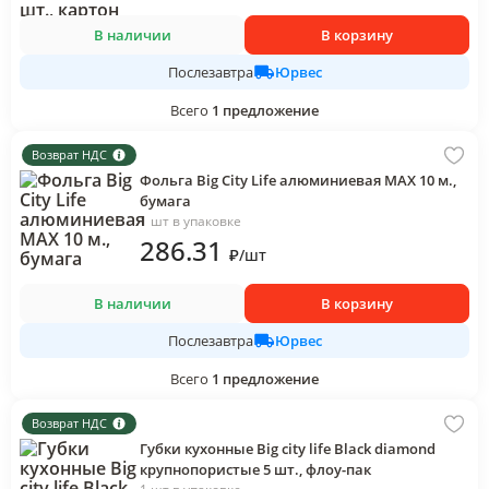
В наличии
В корзину
Юрвес
Послезавтра
Всего
1
предложение
Возврат НДС
Фольга Big City Life алюминиевая MAX 10 м.,
бумага
1 шт в упаковке
286
.31
₽
/
шт
В наличии
В корзину
Юрвес
Послезавтра
Всего
1
предложение
Возврат НДС
Губки кухонные Big city life Black diamond
крупнопористые 5 шт., флоу-пак