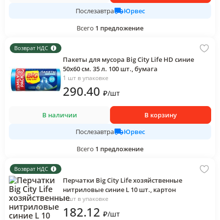
Юрвес
Послезавтра
Всего
1
предложение
Возврат НДС
Пакеты для мусора Big City Life HD синие
50х60 см. 35 л. 100 шт., бумага
1 шт в упаковке
290
.40
₽
/
шт
В наличии
В корзину
Юрвес
Послезавтра
Всего
1
предложение
Возврат НДС
Перчатки Big City Life хозяйственные
нитриловые синие L 10 шт., картон
1 шт в упаковке
182
.12
₽
/
шт