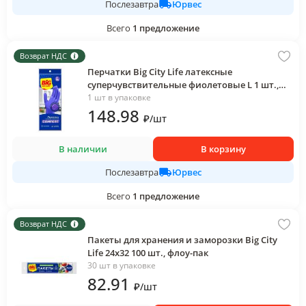
Юрвес
Послезавтра
Всего
1
предложение
Возврат НДС
Перчатки Big City Life латексные
суперчувствительные фиолетовые L 1 шт.,
пакет
1 шт в упаковке
148
.98
₽
/
шт
В наличии
В корзину
Юрвес
Послезавтра
Всего
1
предложение
Возврат НДС
Пакеты для хранения и заморозки Big City
Life 24х32 100 шт., флоу-пак
30 шт в упаковке
82
.91
₽
/
шт