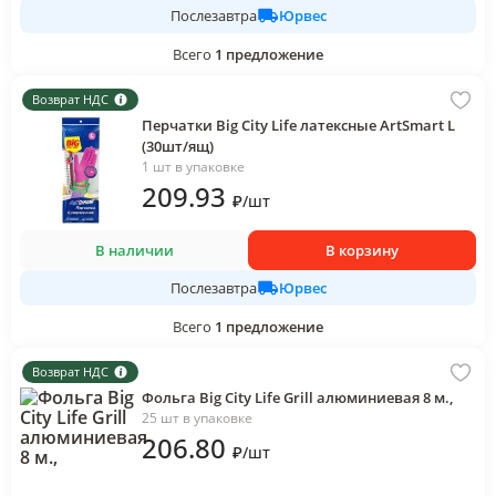
Юрвес
Послезавтра
Всего
1
предложение
Возврат НДС
Перчатки Big City Life латексные ArtSmart L
(30шт/ящ)
1 шт в упаковке
209
.93
₽
/
шт
В наличии
В корзину
Юрвес
Послезавтра
Всего
1
предложение
Возврат НДС
Фольга Big City Life Grill алюминиевая 8 м.,
25 шт в упаковке
206
.80
₽
/
шт