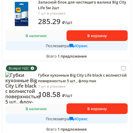
Запасной блок для чистящего валика Big City
Life 5м 2шт
1 шт в упаковке
285
.29
₽
/
шт
В наличии
В корзину
Юрвес
Послезавтра
Всего
1
предложение
Возврат НДС
Губки кухонные Big City Life black с волнистой
поверхностью 5 шт., флоу-пак
1 шт в упаковке
108
.58
₽
/
шт
В наличии
В корзину
Юрвес
Послезавтра
Всего
1
предложение