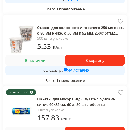
Всего
1
предложение
Стакан для холодного и горячего 250 мл верх.
d 80 мм нижн. d 56 мм h 92 мм, 260х15г/м2
двухслойный с рисунком Big City Life Россия
500 шт в упаковке
220146 картон
5
.53
₽
/
шт
В наличии
В корзину
МИСТЕРИЯ
Послезавтра
Всего
1
предложение
Возврат НДС
Пакеты для мусора Big City Life с ручками
синие 60х85 см. 60 л. 20 шт., обертка
1 шт в упаковке
157
.83
₽
/
шт