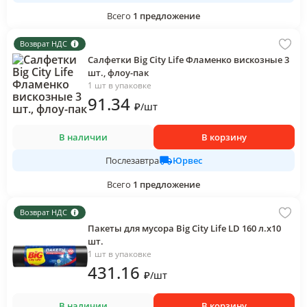
Всего
1
предложение
Возврат НДС
Салфетки Big City Life Фламенко вискозные 3
шт., флоу-пак
1 шт в упаковке
91
.34
₽
/
шт
В наличии
В корзину
Юрвес
Послезавтра
Всего
1
предложение
Возврат НДС
Пакеты для мусора Big City Life LD 160 л.х10
шт.
1 шт в упаковке
431
.16
₽
/
шт
В наличии
В корзину