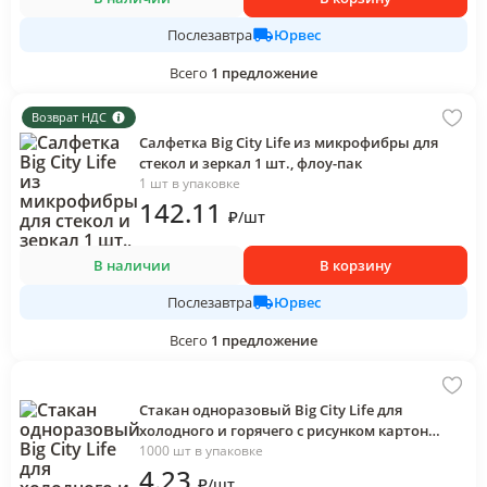
Юрвес
Послезавтра
Всего
1
предложение
Возврат НДС
Салфетка Big City Life из микрофибры для
стекол и зеркал 1 шт., флоу-пак
1 шт в упаковке
142
.11
₽
/
шт
В наличии
В корзину
Юрвес
Послезавтра
Всего
1
предложение
Стакан одноразовый Big City Life для
холодного и горячего с рисунком картон
однослойный 300 мл.
1000 шт в упаковке
4
.23
₽
/
шт