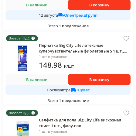
В наличии
В корзину
ОпенТрейдГрупп
12 августа
Всего
1
предложение
Возврат НДС
Перчатки Big City Life латексные
суперчувствительные фиолетовые S 1 шт.,
пакет
1 шт в упаковке
148
.98
₽
/
шт
В наличии
В корзину
Юрвес
Послезавтра
Всего
1
предложение
Возврат НДС
Салфетка для пола Big City Life вискозная
твист 1 шт., флоу-пак
1 шт в упаковке