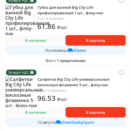
Возврат НДС
Губка для ванной Big City Life
профилированная 1 шт., флоу-пак
1 шт в упаковке
61
.86
₽
/
шт
В наличии
В корзину
Юрвес
Послезавтра
Всего
1
предложение
Возврат НДС
Салфетки Big City Life универсальные
вискозные фламенко 5 шт., флоу-пак
12 шт в упаковке
96
.53
₽
/
шт
В наличии
В корзину
ОпенТрейдГрупп
12 августа