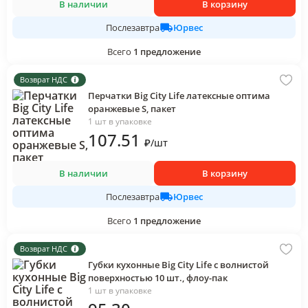
В наличии
В корзину
Юрвес
Послезавтра
Всего
1
предложение
Возврат НДС
Перчатки Big City Life латексные оптима
оранжевые S, пакет
1 шт в упаковке
107
.51
₽
/
шт
В наличии
В корзину
Юрвес
Послезавтра
Всего
1
предложение
Возврат НДС
Губки кухонные Big City Life с волнистой
поверхностью 10 шт., флоу-пак
1 шт в упаковке