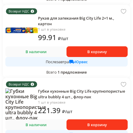
Возврат НДС
Рукав для запекания Big City Life 2+1 м.,
картон
1 шт в упаковке
99
.91
₽
/
шт
В наличии
В корзину
Юрвес
Послезавтра
Всего
1
предложение
Возврат НДС
Губки кухонные Big City Life крупнопористые
ultra bubbly 4 шт., флоу-пак
1 шт в упаковке
221
.39
₽
/
шт
В наличии
В корзину