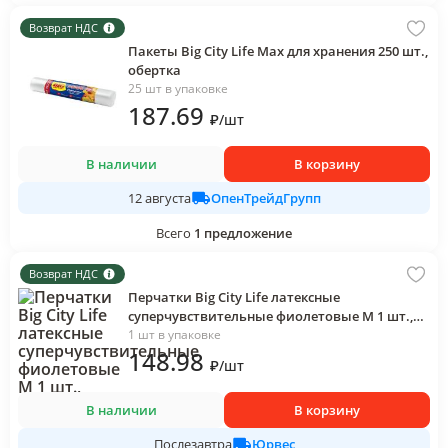
Возврат НДС
Пакеты Big City Life Max для хранения 250 шт.,
обертка
25 шт в упаковке
187
.69
₽
/
шт
В наличии
В корзину
ОпенТрейдГрупп
12 августа
Всего
1
предложение
Возврат НДС
Перчатки Big City Life латексные
суперчувствительные фиолетовые M 1 шт.,
пакет
1 шт в упаковке
148
.98
₽
/
шт
В наличии
В корзину
Юрвес
Послезавтра