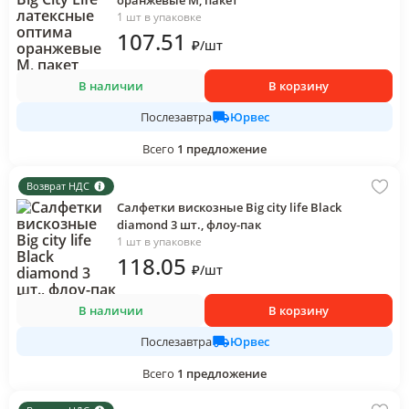
оранжевые M, пакет
1 шт в упаковке
107
.51
₽
/
шт
В наличии
В корзину
Юрвес
Послезавтра
Всего
1
предложение
Возврат НДС
Салфетки вискозные Big city life Black
diamond 3 шт., флоу-пак
1 шт в упаковке
118
.05
₽
/
шт
В наличии
В корзину
Юрвес
Послезавтра
Всего
1
предложение