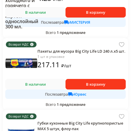
В наличии
В корзину
МИСТЕРИЯ
Послезавтра
Всего
1
предложение
Возврат НДС
Пакеты для мусора Big City Life LD 240 л.х5 шт.
1 шт в упаковке
217
.11
₽
/
шт
В наличии
В корзину
Юрвес
Послезавтра
Всего
1
предложение
Возврат НДС
Губки кухонные Big City Life крупнопористые
МАХ 5 штук, флоу-пак