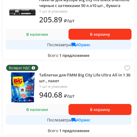
черные с затяжками 50 л.х10 шт., бумага
1 шт в упаковке
205
.89
₽
/
шт
В наличии
В корзину
Юрвес
Послезавтра
Всего
1
предложение
Возврат НДС
Таблетки для ПММ Big City Life Ultra All in 1 30
шт., пакет
1 шт в упаковке
940
.68
₽
/
шт
В наличии
В корзину
Юрвес
Послезавтра
Всего
1
предложение