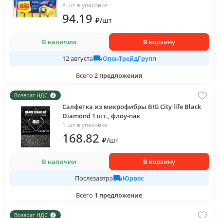
8 шт в упаковке
94
.19
₽
/
шт
В наличии
В корзину
ОпенТрейдГрупп
12 августа
Всего
2
предложения
Возврат НДС
Cалфетка из микрофибры BIG City life Black
Diamond 1 шт., флоу-пак
1 шт в упаковке
168
.82
₽
/
шт
В наличии
В корзину
Юрвес
Послезавтра
Всего
1
предложение
Возврат НДС