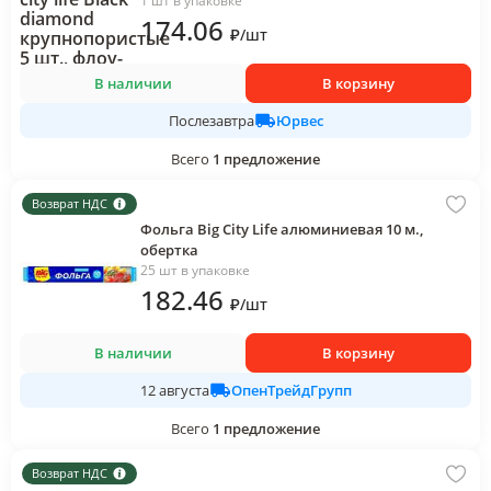
1 шт в упаковке
174
.06
₽
/
шт
В наличии
В корзину
Юрвес
Послезавтра
Всего
1
предложение
Возврат НДС
Фольга Big City Life алюминиевая 10 м.,
обертка
25 шт в упаковке
182
.46
₽
/
шт
В наличии
В корзину
ОпенТрейдГрупп
12 августа
Всего
1
предложение
Возврат НДС