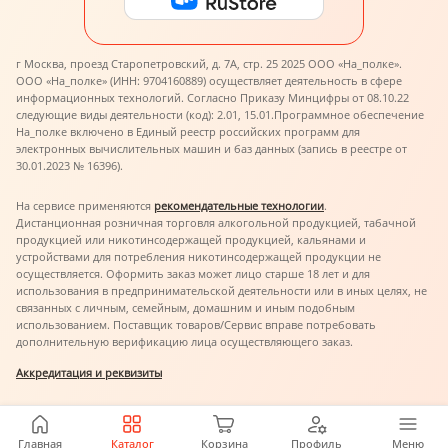
г Москва, проезд Старопетровский, д. 7А, стр. 25 2025 ООО «На_полке».
ООО «На_полке» (ИНН: 9704160889) осуществляет деятельность в сфере
информационных технологий. Согласно Приказу Минцифры от 08.10.22
следующие виды деятельности (код): 2.01, 15.01.
Программное обеспечение
На_полке включено в Единый реестр российских программ для
электронных вычислительных машин и баз данных (запись в реестре от
30.01.2023 № 16396).
На сервисе применяются
рекомендательные технологии
.
Дистанционная розничная торговля алкогольной продукцией, табачной
продукцией или никотинсодержащей продукцией, кальянами и
устройствами для потребления никотинсодержащей продукции не
осуществляется. Оформить заказ может лицо старше 18 лет и для
использования в предпринимательской деятельности или в иных целях, не
связанных с личным, семейным, домашним и иным подобным
использованием. Поставщик товаров/Сервис вправе потребовать
дополнительную верификацию лица осуществляющего заказ.
Аккредитация и реквизиты
Главная
Каталог
Корзина
Профиль
Меню