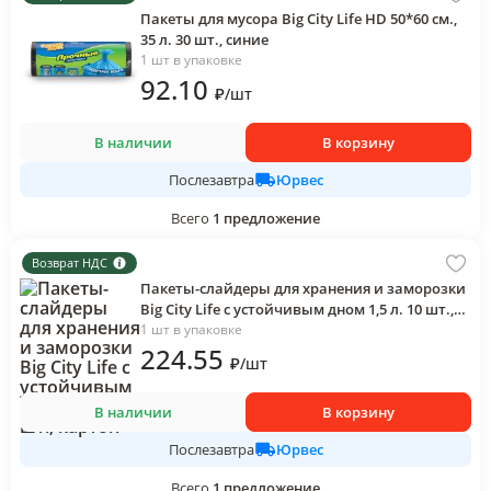
Пакеты для мусора Big City Life HD 50*60 см.,
35 л. 30 шт., синие
1 шт в упаковке
92
.10
₽
/
шт
В наличии
В корзину
Юрвес
Послезавтра
Всего
1
предложение
Возврат НДС
Пакеты-слайдеры для хранения и заморозки
Big City Life с устойчивым дном 1,5 л. 10 шт.,
картон
1 шт в упаковке
224
.55
₽
/
шт
В наличии
В корзину
Юрвес
Послезавтра
Всего
1
предложение