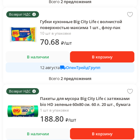
Всего
2
предложения
Возврат НДС
Губки кухонные Big City Life с волнистой
поверхностью максима 1 шт., флоу-пак
10 шт в упаковке
70
.68
₽
/
шт
В наличии
В корзину
ОпенТрейдГрупп
12 августа
Всего
2
предложения
Возврат НДС
Пакеты для мусора Big City Life с затяжками
bio HD зеленые 60х80 см. 60 л. 20 шт., бумага
1 шт в упаковке
188
.80
₽
/
шт
В наличии
В корзину