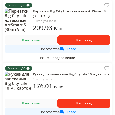
Возврат НДС
Перчатки Big City Life латексные ArtSmart S
(30шт/ящ)
1 шт в упаковке
209
.93
₽
/
шт
В наличии
В корзину
Юрвес
Послезавтра
Всего
1
предложение
Возврат НДС
Рукав для запекания Big City Life 10 м., картон
1 шт в упаковке
176
.01
₽
/
шт
В наличии
В корзину
Юрвес
Послезавтра