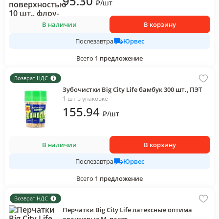
95
.30
₽
/
шт
В наличии
В корзину
Юрвес
Послезавтра
Всего
1
предложение
Возврат НДС
Зубочистки Big City Life бамбук 300 шт., ПЭТ
1 шт в упаковке
155
.94
₽
/
шт
В наличии
В корзину
Юрвес
Послезавтра
Всего
1
предложение
Возврат НДС
Перчатки Big City Life латексные оптима