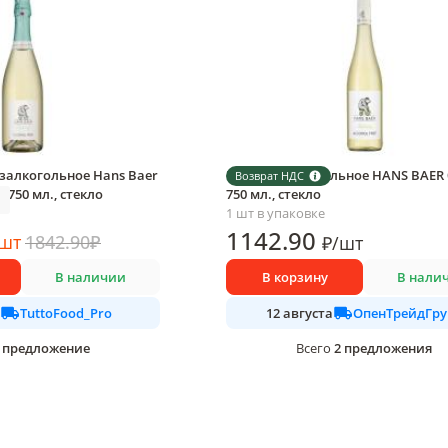
залкогольное Hans Baer
Вино безалкогольное HANS BAER 
Возврат НДС
 750 мл., стекло
750 мл., стекло
1 шт в упаковке
1142
.90
шт
1842.90
₽
₽
/
шт
В наличии
В корзину
В нали
TuttoFood_Pro
ОпенТрейдГру
12 августа
предложение
2
предложения
Всего