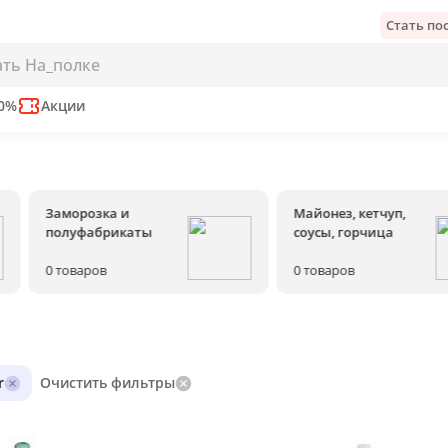
Стать п
50%
Акции
Заморозка и
Майонез, кетчуп,
полуфабрикаты
соусы, горчица
0
товаров
0
товаров
r
Очистить фильтры