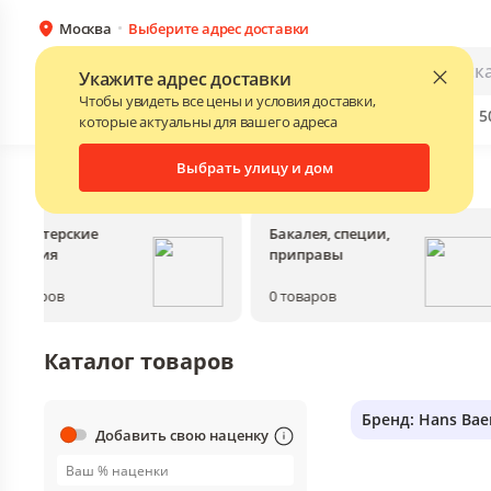
Москва
Выберите адрес доставки
Каталог
Для бизнеса
Укажите адрес доставки
Чтобы увидеть все цены и условия доставки,
Бренды
Прайс-листы поставщиков
Скидки до 
NEW
которые актуальны для вашего адреса
Выбрать улицу и дом
Главная
•
Каталог
Кондитерские
Бакалея, специи,
изделия
приправы
0
товаров
0
товаров
Каталог товаров
Бренд: Hans Bae
Добавить свою наценку