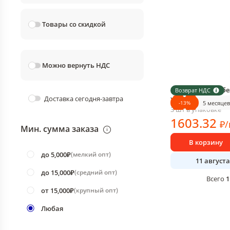
Товары со скидкой
Можно вернуть НДС
Вино игристое бе
Возврат НДС
Доставка сегодня-завтра
Ханс Баер Рислинг
-
13
%
5 месяцев
3 шт в упаковке
1603
.32
₽
/
Мин. сумма заказа
В корзину
до 5,000₽
(
мелкий опт
)
11 августа
до 15,000₽
(
средний опт
)
1
Всего
от 15,000₽
(
крупный опт
)
Любая