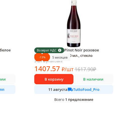
белое
Вино Hans Baer Pinot Noir розовое
Возврат НДС
безалкогольное 750 мл., стекло
-
13
%
5 месяцев
3 шт в упаковке
1407
.57
₽
/
шт
1617.90
₽
чии
В корзину
В наличии
пп
TuttoFood_Pro
11 августа
1
предложение
Всего