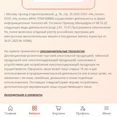
г Москва, проезд Старопетровский, д. 7А, стр. 25 2025 ООО «На_полке».
ООО «На_полке» (ИНН: 9704160889) осуществляет деятельность в сфере
информационных технологий. Согласно Приказу Минцифры от 08.10.22
следующие виды деятельности (код): 2.01, 15.01.
Программное обеспечение
На_полке включено в Единый реестр российских программ для
электронных вычислительных машин и баз данных (запись в реестре от
30.01.2023 № 16396).
На сервисе применяются
рекомендательные технологии
.
Дистанционная розничная торговля алкогольной продукцией, табачной
продукцией или никотинсодержащей продукцией, кальянами и
устройствами для потребления никотинсодержащей продукции не
осуществляется. Оформить заказ может лицо старше 18 лет и для
использования в предпринимательской деятельности или в иных целях, не
связанных с личным, семейным, домашним и иным подобным
использованием. Поставщик товаров/Сервис вправе потребовать
дополнительную верификацию лица осуществляющего заказ.
Аккредитация и реквизиты
Главная
Каталог
Корзина
Профиль
Меню