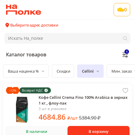
0
Выберите адрес доставки
1
Каталог товаров
Ваша наценка %
Скидки
Cellini
Мин. заказ
Возврат НДС
-
13
%
Кофе Cellini Crema Fino 100% Arabica в зернах
1 кг., флоу-пак
3 шт в упаковке
4684
.86
5384.90
₽
₽
/
шт
В наличии
В корзину