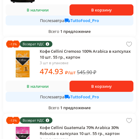
В наличии
В корзину
TuttoFood_Pro
Послезавтра
Всего
1
предложение
Возврат НДС
-
13
%
Кофе Cellini Cremoso 100% Arabica в капсулах
10 шт. 55 гр., картон
3 шт в упаковке
474
.93
545.90
₽
₽
/
шт
В наличии
В корзину
TuttoFood_Pro
Послезавтра
Всего
1
предложение
Возврат НДС
-
13
%
Кофе Cellini Guatemala 70% Arabica 30%
Robusta в капсулах 10 шт. 55 гр., картон