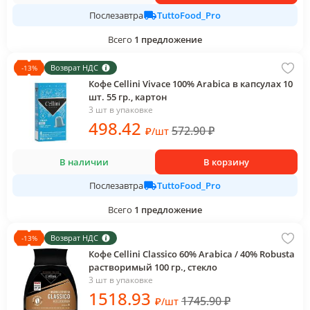
TuttoFood_Pro
Послезавтра
Всего
1
предложение
Возврат НДС
-
13
%
Кофе Cellini Vivace 100% Arabica в капсулах 10
шт. 55 гр., картон
3 шт в упаковке
498
.42
572.90
₽
₽
/
шт
В наличии
В корзину
TuttoFood_Pro
Послезавтра
Всего
1
предложение
Возврат НДС
-
13
%
Кофе Cellini Classico 60% Arabica / 40% Robusta
растворимый 100 гр., стекло
3 шт в упаковке
1518
.93
1745.90
₽
₽
/
шт