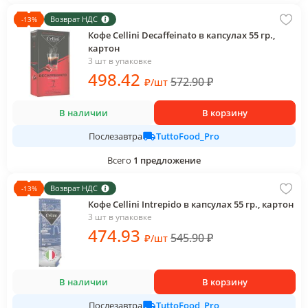
Возврат НДС
-
13
%
Кофе Cellini Decaffeinato в капсулах 55 гр.,
картон
3 шт в упаковке
498
.42
572.90
₽
₽
/
шт
В наличии
В корзину
TuttoFood_Pro
Послезавтра
Всего
1
предложение
Возврат НДС
-
13
%
Кофе Cellini Intrepido в капсулах 55 гр., картон
3 шт в упаковке
474
.93
545.90
₽
₽
/
шт
В наличии
В корзину
TuttoFood_Pro
Послезавтра