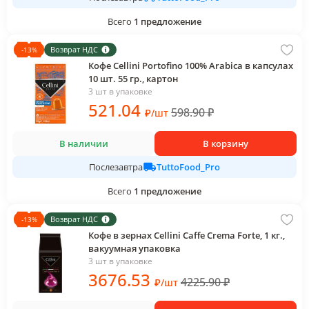
Всего
1
предложение
Возврат НДС
-
13
%
Кофе Cellini Portofino 100% Arabica в капсулах
10 шт. 55 гр., картон
3 шт в упаковке
521
.04
598.90
₽
₽
/
шт
В наличии
В корзину
TuttoFood_Pro
Послезавтра
Всего
1
предложение
Возврат НДС
-
13
%
Кофе в зернах Cellini Caffe Crema Forte, 1 кг.,
вакуумная упаковка
3 шт в упаковке
3676
.53
4225.90
₽
₽
/
шт