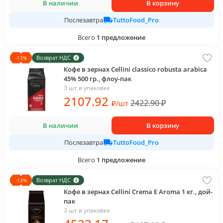
В наличии
В корзину
TuttoFood_Pro
Послезавтра
Всего
1
предложение
Возврат НДС
-
13
%
Кофе в зернах Cellini classico robusta arabica
45% 500 гр., флоу-пак
3 шт в упаковке
2107
.92
2422.90
₽
₽
/
шт
В наличии
В корзину
TuttoFood_Pro
Послезавтра
Всего
1
предложение
Возврат НДС
-
13
%
Кофе в зернах Cellini Crema E Aroma 1 кг., дой-
пак
3 шт в упаковке