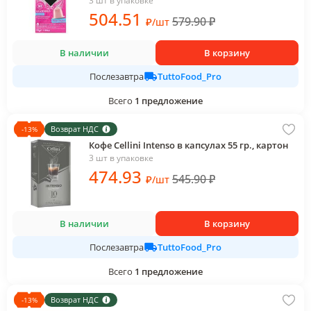
3 шт в упаковке
504
.51
579.90
₽
₽
/
шт
В наличии
В корзину
TuttoFood_Pro
Послезавтра
Всего
1
предложение
Возврат НДС
-
13
%
Кофе Cellini Intenso в капсулах 55 гр., картон
3 шт в упаковке
474
.93
545.90
₽
₽
/
шт
В наличии
В корзину
TuttoFood_Pro
Послезавтра
Всего
1
предложение
Возврат НДС
-
13
%