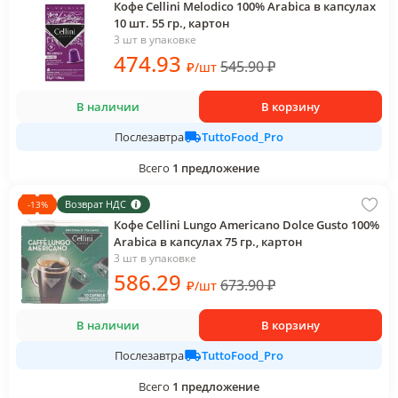
Кофе Cellini Melodico 100% Arabica в капсулах
10 шт. 55 гр., картон
3 шт в упаковке
474
.93
545.90
₽
₽
/
шт
В наличии
В корзину
TuttoFood_Pro
Послезавтра
Всего
1
предложение
Возврат НДС
-
13
%
Кофе Cellini Lungo Americano Dolce Gusto 100%
Arabica в капсулах 75 гр., картон
3 шт в упаковке
586
.29
673.90
₽
₽
/
шт
В наличии
В корзину
TuttoFood_Pro
Послезавтра
Всего
1
предложение