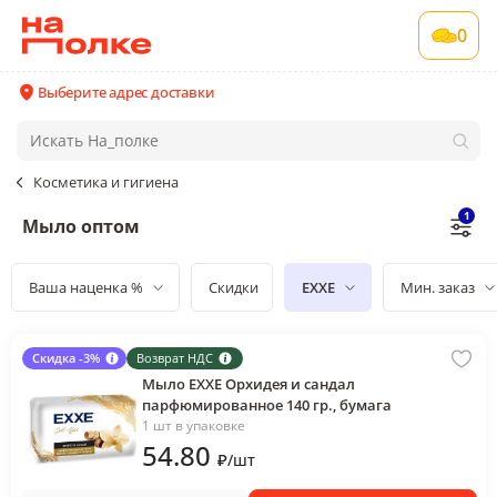
0
Выберите адрес доставки
Косметика и гигиена
1
Мыло оптом
Ваша наценка %
Скидки
EXXE
Мин. заказ
Скидка -3%
Возврат НДС
Мыло EXXE Орхидея и сандал
парфюмированное 140 гр., бумага
1 шт в упаковке
54
.80
₽
/
шт