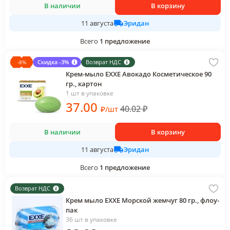
В наличии
В корзину
Эридан
11 августа
Всего
1
предложение
Скидка -3%
Возврат НДС
-
8
%
Крем-мыло EXXE Авокадо Косметическое 90
гр., картон
1 шт в упаковке
37
.00
40.02
₽
₽
/
шт
В наличии
В корзину
Эридан
11 августа
Всего
1
предложение
Возврат НДС
Крем мыло EXXE Морской жемчуг 80 гр., флоу-
пак
36 шт в упаковке