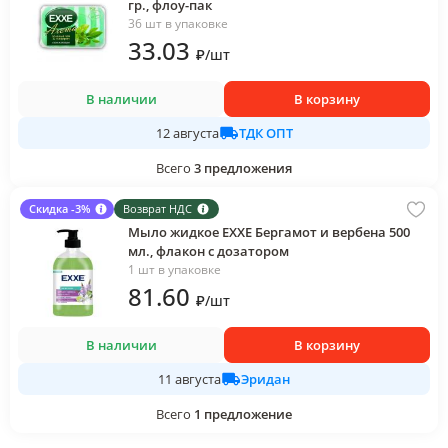
гр., флоу-пак
36 шт в упаковке
33
.03
₽
/
шт
В наличии
В корзину
ТДК ОПТ
12 августа
Всего
3
предложения
Скидка -3%
Возврат НДС
Мыло жидкое EXXE Бергамот и вербена 500
мл., флакон с дозатором
1 шт в упаковке
81
.60
₽
/
шт
В наличии
В корзину
Эридан
11 августа
Всего
1
предложение