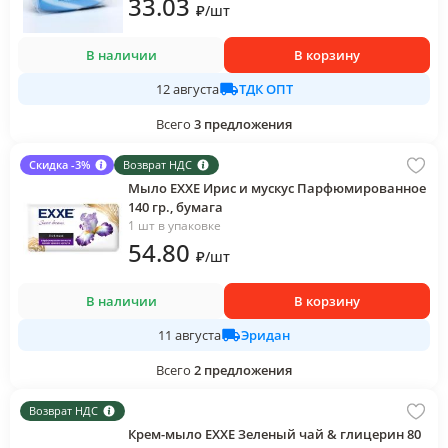
33
.03
₽
/
шт
В наличии
В корзину
ТДК ОПТ
12 августа
Всего
3
предложения
Скидка -3%
Возврат НДС
Мыло EXXE Ирис и мускус Парфюмированное
140 гр., бумага
1 шт в упаковке
54
.80
₽
/
шт
В наличии
В корзину
Эридан
11 августа
Всего
2
предложения
Возврат НДС
Крем-мыло EXXE Зеленый чай & глицерин 80