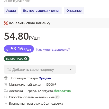
24 шт в упаковке
Акции
Все поставщики и цены
Описание
Добавить свою наценку
54
.80
₽
/
шт
53
.16
от
₽
/
шт
Как купить дешевле?
Возврат НДС
Добавить свою наценку
Поставщик товара
Эридан
Минимальный заказ — 15000 ₽
Доставка
—
среда, 12 августа
,
бесплатно
Способы оплаты — наличные
+
1
Бесплатная разгрузка
без подъема
, 