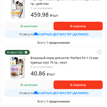
гр., дой-пак
1 шт в упаковке
459
.98
₽
/
шт
В наличии
В корзину
СЫРНЫХ ДЕЛ МАСТЕР (ДАЛИМО)
10 августа
Всего
1
предложение
Возврат НДС
Влажный корм для котят Perfect Fit 1-12 мес
курица соус 75 гр., пауч
4 шт в упаковке
40
.86
₽
/
шт
В наличии
В корзину
СЫРНЫХ ДЕЛ МАСТЕР (ДАЛИМО)
10 августа
Всего
1
предложение