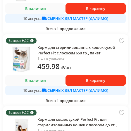
В наличии
В корзину
СЫРНЫХ ДЕЛ МАСТЕР (ДАЛИМО)
10 августа
Всего
1
предложение
Возврат НДС
Корм для стерилизованных кошек сухой
Perfect Fit с лососем 650 гр., пакет
1 шт в упаковке
459
.98
₽
/
шт
В наличии
В корзину
СЫРНЫХ ДЕЛ МАСТЕР (ДАЛИМО)
10 августа
Всего
1
предложение
Возврат НДС
Корм для кошек сухой Perfect Fit для
стерилизованных кошек с лососем 2,5 кг.,
пакет
1 шт в упаковке