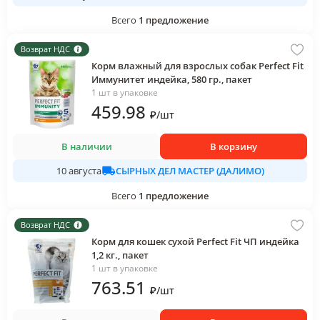
Всего
1
предложение
Возврат НДС
Корм влажный для взрослых собак Perfect Fit
Иммунитет индейка, 580 гр., пакет
1 шт в упаковке
459
.98
₽
/
шт
В наличии
В корзину
СЫРНЫХ ДЕЛ МАСТЕР (ДАЛИМО)
10 августа
Всего
1
предложение
Возврат НДС
Корм для кошек сухой Perfect Fit ЧП индейка
1,2 кг., пакет
1 шт в упаковке
763
.51
₽
/
шт