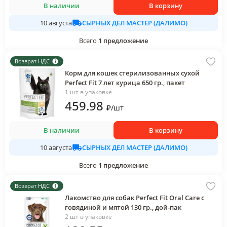
В наличии
В корзину
СЫРНЫХ ДЕЛ МАСТЕР (ДАЛИМО)
10 августа
Всего
1
предложение
Возврат НДС
Корм для кошек стерилизованных сухой
Perfect Fit 7 лет курица 650 гр., пакет
1 шт в упаковке
459
.98
₽
/
шт
В наличии
В корзину
СЫРНЫХ ДЕЛ МАСТЕР (ДАЛИМО)
10 августа
Всего
1
предложение
Возврат НДС
Лакомство для собак Perfect Fit Oral Care с
говядиной и мятой 130 гр., дой-пак
2 шт в упаковке