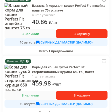
Влажный корм для кошек Perfect Fit индейка
паштет 75 гр., пауч
4 шт в упаковке
40
.86
₽
/
шт
В наличии
В корзину
СЫРНЫХ ДЕЛ МАСТЕР (ДАЛИМО)
10 августа
Всего
1
предложение
Возврат НДС
Корм для кошек сухой Perfect Fit
стерлизованных курица 650 гр., пакет
1 шт в упаковке
459
.98
₽
/
шт
В наличии
В корзину
СЫРНЫХ ДЕЛ МАСТЕР (ДАЛИМО)
10 августа