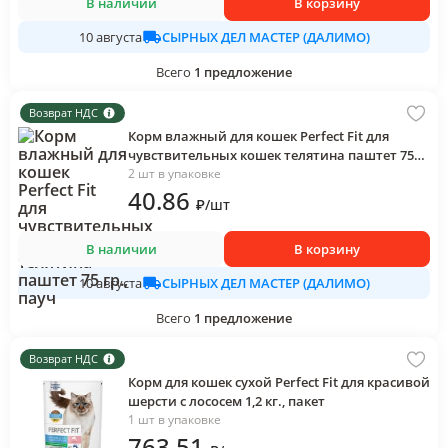
В наличии
В корзину
СЫРНЫХ ДЕЛ МАСТЕР (ДАЛИМО)
10 августа
Всего
1
предложение
Возврат НДС
Корм влажный для кошек Perfect Fit для
чувствительных кошек телятина паштет 75
гр., пауч
2 шт в упаковке
40
.86
₽
/
шт
В наличии
В корзину
СЫРНЫХ ДЕЛ МАСТЕР (ДАЛИМО)
10 августа
Всего
1
предложение
Возврат НДС
Корм для кошек сухой Perfect Fit для красивой
шерсти с лососем 1,2 кг., пакет
1 шт в упаковке
763
.51