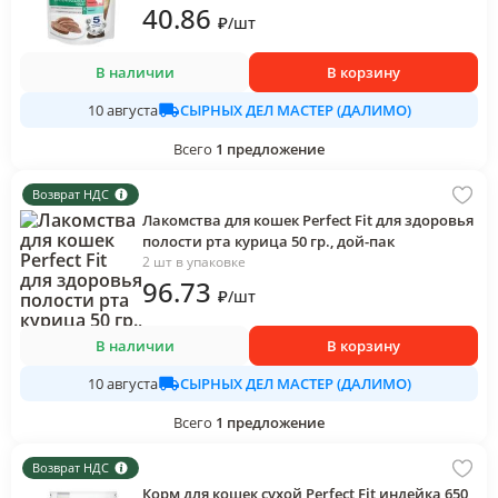
40
.86
₽
/
шт
В наличии
В корзину
СЫРНЫХ ДЕЛ МАСТЕР (ДАЛИМО)
10 августа
Всего
1
предложение
Возврат НДС
Лакомства для кошек Perfect Fit для здоровья
полости рта курица 50 гр., дой-пак
2 шт в упаковке
96
.73
₽
/
шт
В наличии
В корзину
СЫРНЫХ ДЕЛ МАСТЕР (ДАЛИМО)
10 августа
Всего
1
предложение
Возврат НДС
Корм для кошек сухой Perfect Fit индейка 650