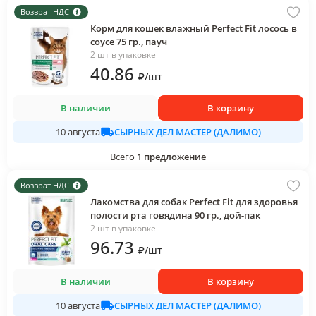
Возврат НДС
Корм для кошек влажный Perfect Fit лосось в
соусе 75 гр., пауч
2 шт в упаковке
40
.86
₽
/
шт
В наличии
В корзину
СЫРНЫХ ДЕЛ МАСТЕР (ДАЛИМО)
10 августа
Всего
1
предложение
Возврат НДС
Лакомства для собак Perfect Fit для здоровья
полости рта говядина 90 гр., дой-пак
2 шт в упаковке
96
.73
₽
/
шт
В наличии
В корзину
СЫРНЫХ ДЕЛ МАСТЕР (ДАЛИМО)
10 августа