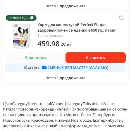
Всего
1
предложение
Возврат НДС
Корм для кошек сухой Perfect Fit для
здоровыхпочек с индейкой 650 гр., пакет
1 шт в упаковке
459
.98
₽
/
шт
В наличии
В корзину
СЫРНЫХ ДЕЛ МАСТЕР (ДАЛИМО)
10 августа
Всего
1
предложение
{{seoCategoryName, defaultValue: '{{categoryTitle, defaultValue:
Каталог товаров}}'}} бренда «Perfect Fit» по оптовым ценам от сотен
поставщиков и производителей в Москве, Санкт-Петербурге,
Новосибирске, Краснодаре, Нижнем Новгороде, Екатеринбурге с
доставкой. Уникальная онлайн-платформа На_полке — помогаем