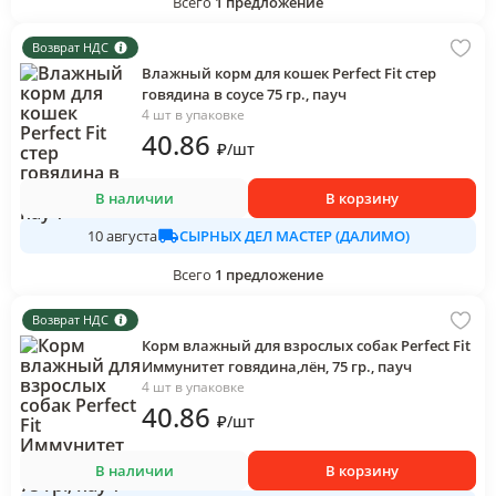
Всего
1
предложение
Возврат НДС
Влажный корм для кошек Perfect Fit стер
говядина в соусе 75 гр., пауч
4 шт в упаковке
40
.86
₽
/
шт
В наличии
В корзину
СЫРНЫХ ДЕЛ МАСТЕР (ДАЛИМО)
10 августа
Всего
1
предложение
Возврат НДС
Корм влажный для взрослых собак Perfect Fit
Иммунитет говядина,лён, 75 гр., пауч
4 шт в упаковке
40
.86
₽
/
шт
В наличии
В корзину