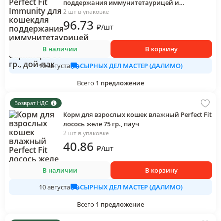
поддержания иммунитетаурицей и
экстрактом бархатцев 50 гр., дой-пак
2 шт в упаковке
96
.73
₽
/
шт
В наличии
В корзину
СЫРНЫХ ДЕЛ МАСТЕР (ДАЛИМО)
10 августа
Всего
1
предложение
Возврат НДС
Корм для взрослых кошек влажный Perfect Fit
лосось желе 75 гр., пауч
2 шт в упаковке
40
.86
₽
/
шт
В наличии
В корзину
СЫРНЫХ ДЕЛ МАСТЕР (ДАЛИМО)
10 августа
Всего
1
предложение