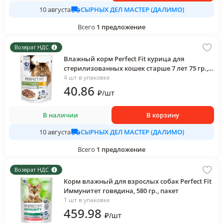
СЫРНЫХ ДЕЛ МАСТЕР (ДАЛИМО)
10 августа
Всего
1
предложение
Возврат НДС
Влажный корм Perfect Fit курица для
стерилизованных кошек старше 7 лет 75 гр.,
пауч
4 шт в упаковке
40
.86
₽
/
шт
В наличии
В корзину
СЫРНЫХ ДЕЛ МАСТЕР (ДАЛИМО)
10 августа
Всего
1
предложение
Возврат НДС
Корм влажный для взрослых собак Perfect Fit
Иммунитет говядина, 580 гр., пакет
1 шт в упаковке
459
.98
₽
/
шт