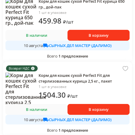
Корм для кошек сухой Perfect Fit курица 650
гр., дой-пак
1 шт в упаковке
459
.98
₽
/
шт
В наличии
В корзину
СЫРНЫХ ДЕЛ МАСТЕР (ДАЛИМО)
10 августа
Всего
1
предложение
Возврат НДС
Корм для кошек сухой Perfect Fit для
стерлизованных курица 2,5 кг., пакет
1 шт в упаковке
1504
.30
₽
/
шт
В наличии
В корзину
СЫРНЫХ ДЕЛ МАСТЕР (ДАЛИМО)
10 августа
Всего
1
предложение