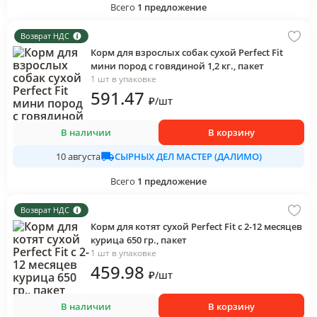
Всего
1
предложение
Возврат НДС
Корм для взрослых собак сухой Perfect Fit
мини пород с говядиной 1,2 кг., пакет
1 шт в упаковке
591
.47
₽
/
шт
В наличии
В корзину
СЫРНЫХ ДЕЛ МАСТЕР (ДАЛИМО)
10 августа
Всего
1
предложение
Возврат НДС
Корм для котят сухой Perfect Fit с 2-12 месяцев
курица 650 гр., пакет
1 шт в упаковке
459
.98
₽
/
шт
В наличии
В корзину