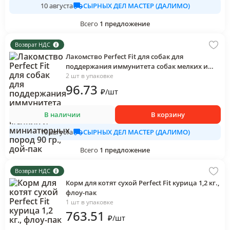
СЫРНЫХ ДЕЛ МАСТЕР (ДАЛИМО)
10 августа
Всего
1
предложение
Возврат НДС
Лакомство Perfect Fit для собак для
поддержания иммунитета собак мелких и
миниатюрных пород 90 гр., дой-пак
2 шт в упаковке
96
.73
₽
/
шт
В наличии
В корзину
СЫРНЫХ ДЕЛ МАСТЕР (ДАЛИМО)
10 августа
Всего
1
предложение
Возврат НДС
Корм для котят сухой Perfect Fit курица 1,2 кг.,
флоу-пак
1 шт в упаковке
763
.51
₽
/
шт