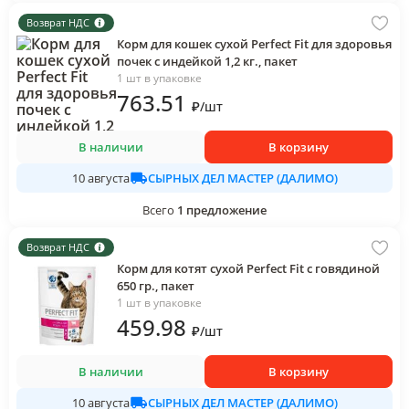
Возврат НДС
Корм для кошек сухой Perfect Fit для здоровья
почек с индейкой 1,2 кг., пакет
1 шт в упаковке
763
.51
₽
/
шт
В наличии
В корзину
СЫРНЫХ ДЕЛ МАСТЕР (ДАЛИМО)
10 августа
Всего
1
предложение
Возврат НДС
Корм для котят сухой Perfect Fit с говядиной
650 гр., пакет
1 шт в упаковке
459
.98
₽
/
шт
В наличии
В корзину
СЫРНЫХ ДЕЛ МАСТЕР (ДАЛИМО)
10 августа