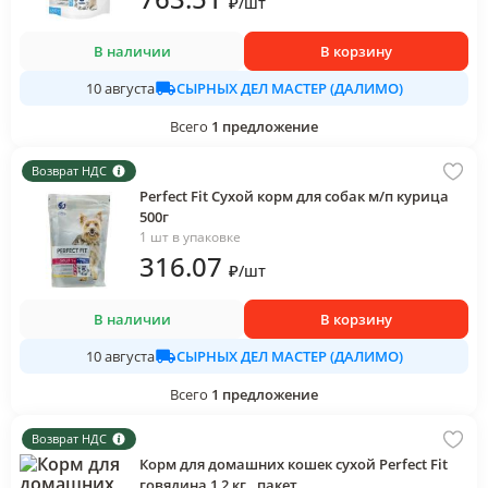
₽
/
шт
В наличии
В корзину
СЫРНЫХ ДЕЛ МАСТЕР (ДАЛИМО)
10 августа
Всего
1
предложение
Возврат НДС
Perfect Fit Сухой корм для собак м/п курица
500г
1 шт в упаковке
316
.07
₽
/
шт
В наличии
В корзину
СЫРНЫХ ДЕЛ МАСТЕР (ДАЛИМО)
10 августа
Всего
1
предложение
Возврат НДС
Корм для домашних кошек сухой Perfect Fit
говядина 1,2 кг., пакет