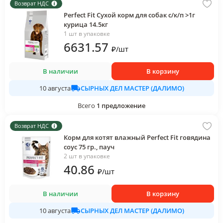
Возврат НДС
Perfect Fit Сухой корм для собак с/к/п >1г
курица 14.5кг
1 шт в упаковке
6631
.57
₽
/
шт
В наличии
В корзину
СЫРНЫХ ДЕЛ МАСТЕР (ДАЛИМО)
10 августа
Всего
1
предложение
Возврат НДС
Корм для котят влажный Perfect Fit говядина
соус 75 гр., пауч
2 шт в упаковке
40
.86
₽
/
шт
В наличии
В корзину
СЫРНЫХ ДЕЛ МАСТЕР (ДАЛИМО)
10 августа