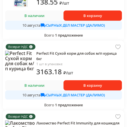
138
.55
₽
/
шт
В наличии
В корзину
СЫРНЫХ ДЕЛ МАСТЕР (ДАЛИМО)
10 августа
Всего
1
предложение
Возврат НДС
Perfect Fit Сухой корм для собак м/п курица
6кг
1 шт в упаковке
3163
.18
₽
/
шт
В наличии
В корзину
СЫРНЫХ ДЕЛ МАСТЕР (ДАЛИМО)
10 августа
Всего
1
предложение
Возврат НДС
Лакомство Perfect Fit Immunity для кошекдля