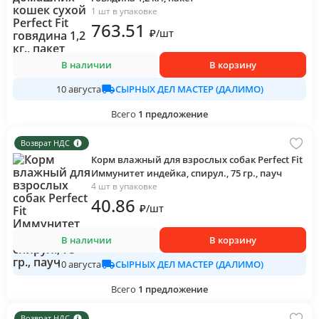
1 шт в упаковке
763
.51
₽
/
шт
В наличии
В корзину
СЫРНЫХ ДЕЛ МАСТЕР (ДАЛИМО)
10 августа
Всего
1
предложение
Возврат НДС
Корм влажный для взрослых собак Perfect Fit
Иммунитет индейка, спирул., 75 гр., пауч
4 шт в упаковке
40
.86
₽
/
шт
В наличии
В корзину
СЫРНЫХ ДЕЛ МАСТЕР (ДАЛИМО)
10 августа
Всего
1
предложение
Возврат НДС