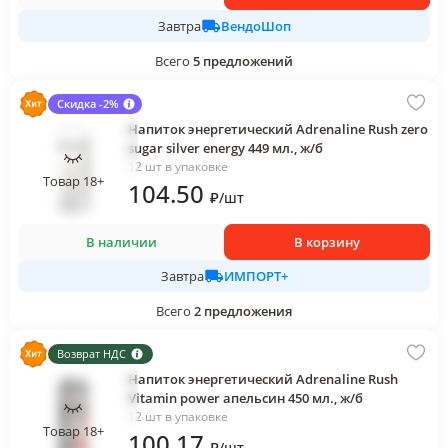
ВендоШоп
Завтра
Всего
5
предложений
Скидка -2%
Напиток энергетический Adrenaline Rush zero
sugar silver energy 449 мл., ж/б
12 шт в упаковке
Товар 18+
104
.50
₽
/
шт
В наличии
В корзину
ИМПОРТ+
Завтра
Всего
2
предложения
Возврат НДС
Напиток энергетический Adrenaline Rush
Vitamin power апельсин 450 мл., ж/б
12 шт в упаковке
Товар 18+
100
.17
₽
/
шт