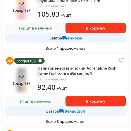
клубника каламанси 450 мл., ж/б
12 шт в упаковке
Товар 18+
105
.83
₽
/
шт
192 шт в наличии
В корзину
Реноме
Завтра
Всего
1
предложение
Возврат НДС
Напиток энергетический Adrenaline Rush
Game Fuel манго 450 мл., ж/б
12 шт в упаковке
Товар 18+
92
.40
₽
/
шт
84 шт в наличии
В корзину
ВендоШоп
Завтра
Всего
3
предложения