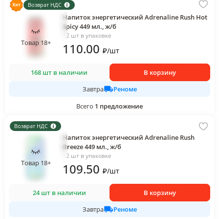
Возврат НДС
Напиток энергетический Adrenaline Rush Hot
Spicy 449 мл., ж/б
12 шт в упаковке
Товар 18+
110
.00
₽
/
шт
168 шт в наличии
В корзину
Реноме
Завтра
Всего
1
предложение
Возврат НДС
Напиток энергетический Adrenaline Rush
Breeze 449 мл., ж/б
12 шт в упаковке
Товар 18+
109
.50
₽
/
шт
24 шт в наличии
В корзину
Реноме
Завтра