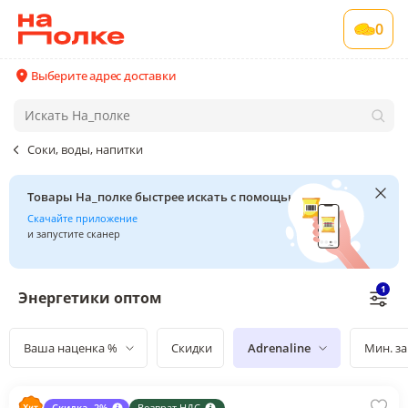
0
Выберите адрес доставки
Соки, воды, напитки
Товары На_полке быстрее искать с помощью сканера
Скачайте приложение
и запустите сканер
1
Энергетики оптом
Ваша наценка %
Скидки
Adrenaline
Мин. за
Скидка -2%
Возврат НДС