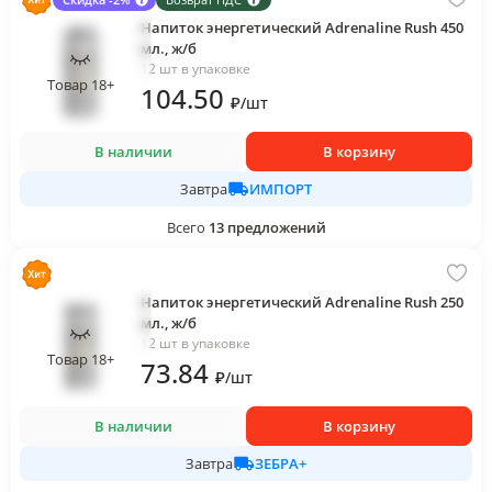
Напиток энергетический Adrenaline Rush 450
мл., ж/б
12 шт в упаковке
Товар 18+
104
.50
₽
/
шт
В наличии
В корзину
ИМПОРТ
Завтра
Всего
13
предложений
Напиток энергетический Adrenaline Rush 250
мл., ж/б
12 шт в упаковке
Товар 18+
73
.84
₽
/
шт
В наличии
В корзину
ЗЕБРА+
Завтра