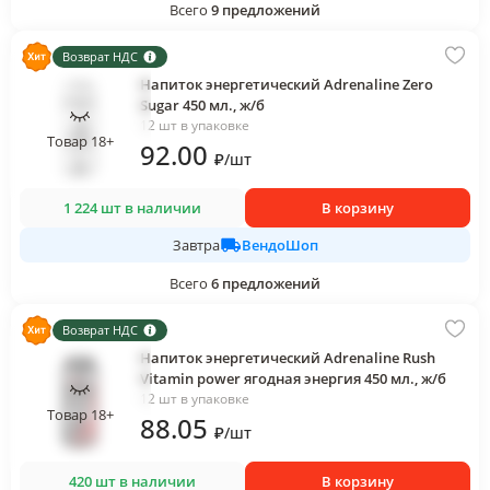
Всего
9
предложений
Возврат НДС
Напиток энергетический Adrenaline Zero
Sugar 450 мл., ж/б
12 шт в упаковке
Товар 18+
92
.00
₽
/
шт
1 224 шт в наличии
В корзину
ВендоШоп
Завтра
Всего
6
предложений
Возврат НДС
Напиток энергетический Adrenaline Rush
Vitamin power ягодная энергия 450 мл., ж/б
12 шт в упаковке
Товар 18+
88
.05
₽
/
шт
420 шт в наличии
В корзину