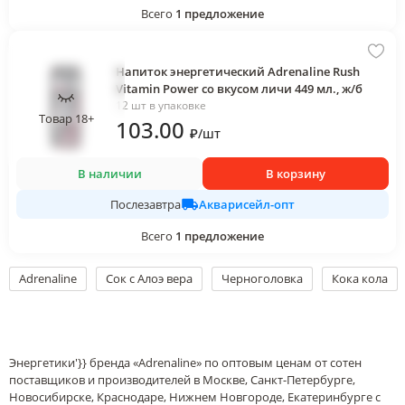
Всего
1
предложение
Напиток энергетический Adrenaline Rush
Vitamin Power со вкусом личи 449 мл., ж/б
12 шт в упаковке
Товар 18+
103
.00
₽
/
шт
В наличии
В корзину
Акварисейл-опт
Послезавтра
Всего
1
предложение
Adrenaline
Сок с Алоэ вера
Черноголовка
Кока кола
Энергетики'}} бренда «Adrenaline» по оптовым ценам от сотен
поставщиков и производителей в Москве, Санкт-Петербурге,
Новосибирске, Краснодаре, Нижнем Новгороде, Екатеринбурге с