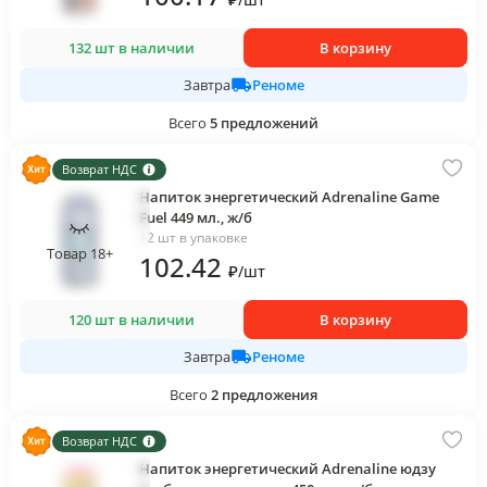
132 шт в наличии
В корзину
Реноме
Завтра
Всего
5
предложений
Возврат НДС
Напиток энергетический Adrenaline Game
Fuel 449 мл., ж/б
12 шт в упаковке
Товар 18+
102
.42
₽
/
шт
120 шт в наличии
В корзину
Реноме
Завтра
Всего
2
предложения
Возврат НДС
Напиток энергетический Adrenaline юдзу