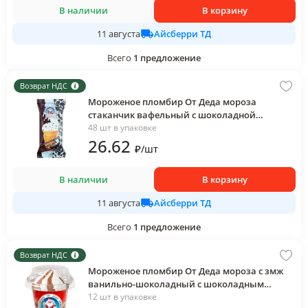
В наличии
В корзину
Айсберри ТД
11 августа
Всего
1
предложение
Возврат НДС
Мороженое пломбир От Деда мороза
стаканчик вафельный с шоколадной
крошкой 70 гр., флоу-пак
48 шт в упаковке
26
.62
₽
/
шт
В наличии
В корзину
Айсберри ТД
11 августа
Всего
1
предложение
Возврат НДС
Мороженое пломбир От Деда мороза с змж
ванильно-шоколадный с шоколадным
топпингом стаканчик вафельный 180 гр.,
12 шт в упаковке