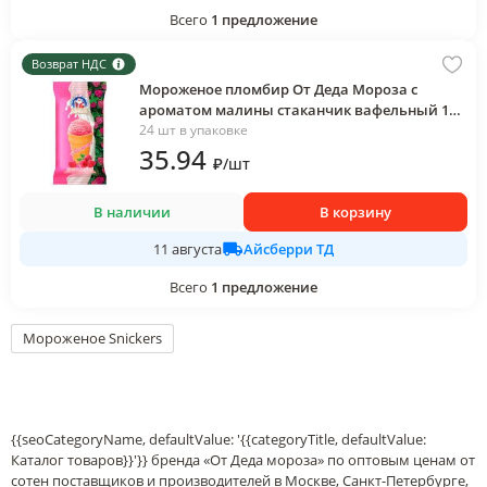
Всего
1
предложение
Возврат НДС
Мороженое пломбир От Деда Мороза с
ароматом малины стаканчик вафельный 100
гр., флоу-пак
24 шт в упаковке
35
.94
₽
/
шт
В наличии
В корзину
Айсберри ТД
11 августа
Всего
1
предложение
Мороженое Snickers
{{seoCategoryName, defaultValue: '{{categoryTitle, defaultValue:
Каталог товаров}}'}} бренда «От Деда мороза» по оптовым ценам от
сотен поставщиков и производителей в Москве, Санкт-Петербурге,