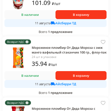
пластиковый стакан
101
.09
₽
/
шт
В наличии
В корзину
Айсберри ТД
11 августа
Всего
1
предложение
Возврат НДС
Мороженое пломбир От Деда Мороза с змж
манго вафельный стаканчик 100 гр., флоу-пак
24 шт в упаковке
35
.94
₽
/
шт
В наличии
В корзину
Айсберри ТД
11 августа
Всего
1
предложение
Возврат НДС
Мороженое пломбир От Деда Мороза с