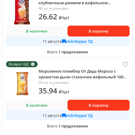
клубничным джемом в вафельном
стаканчике 70 гр., флоу-пак
48 шт в упаковке
26
.62
₽
/
шт
В наличии
В корзину
Айсберри ТД
11 августа
Всего
1
предложение
Возврат НДС
Мороженое пломбир От Деда Мороза с
ароматом дыни стаканчик вафельный 100
гр., флоу-пак
24 шт в упаковке
35
.94
₽
/
шт
В наличии
В корзину
Айсберри ТД
11 августа
Всего
1
предложение