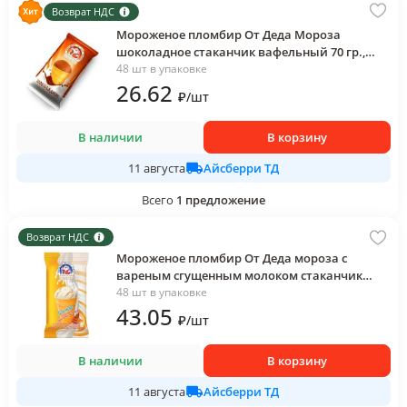
Возврат НДС
Мороженое пломбир От Деда Мороза
шоколадное стаканчик вафельный 70 гр.,
флоу-пак
48 шт в упаковке
26
.62
₽
/
шт
В наличии
В корзину
Айсберри ТД
11 августа
Всего
1
предложение
Возврат НДС
Мороженое пломбир От Деда мороза с
вареным сгущенным молоком стаканчик
вафельный 70 гр., флоу-пак
48 шт в упаковке
43
.05
₽
/
шт
В наличии
В корзину
Айсберри ТД
11 августа