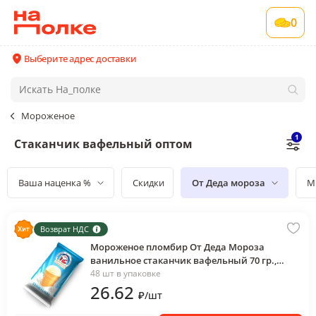
0
Выберите адрес доставки
Мороженое
1
Стаканчик вафельный оптом
Ваша наценка %
Скидки
От Деда мороза
М
Возврат НДС
Мороженое пломбир От Деда Мороза
ванильное стаканчик вафельный 70 гр.,
флоу-пак
48 шт в упаковке
26
.62
₽
/
шт