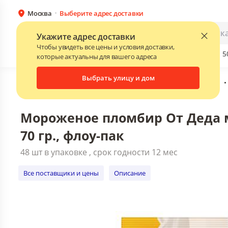
Москва
Выберите адрес доставки
Мороженое пломбир От Деда мороза 
гр., флоу-пак
Каталог
Для бизнеса
Укажите адрес доставки
48 шт в упаковке , срок годности 12 мес
Чтобы увидеть все цены и условия доставки,
Бренды
Прайс-листы поставщиков
Скидки до 
NEW
которые актуальны для вашего адреса
Все поставщики и цены
Описание
Выбрать улицу и дом
Главная
•
Каталог
•
Мороженое
•
Стаканчик вафельный
•
Мороженое пломбир От Деда 
70 гр., флоу-пак
48 шт в упаковке , срок годности 12 мес
Все поставщики и цены
Описание