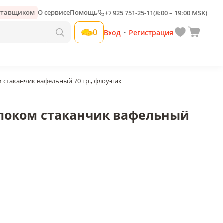
оставщиком
О сервисе
Помощь
+7 925 751-25-11
(8:00 – 19:00 MSK)
 70
0
Вход
Регистрация
•
Добавить свою наценку
таканчик вафельный 70 гр., флоу-пак
локом стаканчик вафельный