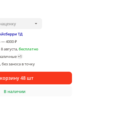
наценку
Айсберри ТД
 — 4000 ₽
 8 августа
,
бесплатно
наличные
+
1
 без заноса в точку
 корзину 48 шт
В наличии