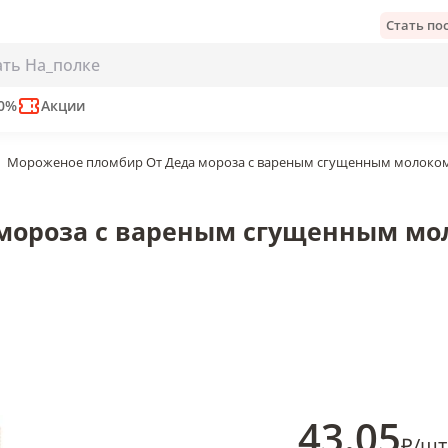
Стать п
с вареным сгущенным молоком стаканчик вафельный
50%
Акции
Мороженое пломбир От Деда мороза с вареным сгущенным молоком с
мороза с вареным сгущенным мо
43
.05
₽
/
шт