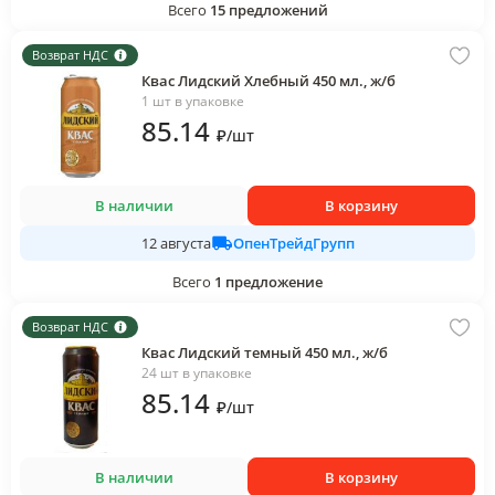
Всего
15
предложений
Возврат НДС
Квас Лидский Хлебный 450 мл., ж/б
1 шт в упаковке
85
.14
₽
/
шт
В наличии
В корзину
ОпенТрейдГрупп
12 августа
Всего
1
предложение
Возврат НДС
Квас Лидский темный 450 мл., ж/б
24 шт в упаковке
85
.14
₽
/
шт
В наличии
В корзину