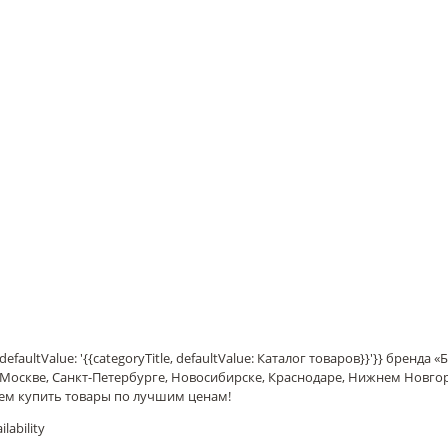
defaultValue: '{{categoryTitle, defaultValue: Каталог товаров}}'}} бре
 Москве, Санкт-Петербурге, Новосибирске, Краснодаре, Нижнем Новго
ем купить товары по лучшим ценам!
lability