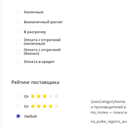
Наличные
Безналичный расчет
В рассрочку
Оплата с отсрочкой
(наличные)
Оплата с отсрочкой
(безнал)
Оплата в кредит
Рейтинг поставщика
От
{{seoCategoryName, 
От
и производителей в
На_полке — помога
Любой
na_polke_regions_avai