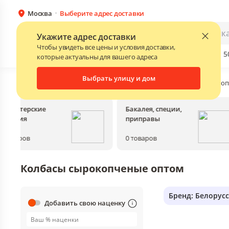
Москва
Выберите адрес доставки
Каталог
Для бизнеса
Укажите адрес доставки
Чтобы увидеть все цены и условия доставки,
Бренды
Прайс-листы поставщиков
Скидки до 
NEW
которые актуальны для вашего адреса
Выбрать улицу и дом
Главная
•
Каталог
•
Колбасные изделия
•
Колбасы сыроко
Кондитерские
Бакалея, специи,
изделия
приправы
0
товаров
0
товаров
Колбасы сырокопченые оптом
Бренд: Белорус
Добавить свою наценку