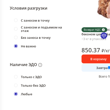
Условия разгрузки
С заносом в точку
С заносом и подъемом на
Колбаса Белорусс
Возврат НДС
этаж
беконом целлофан
Без заноса в точку
~3 кг в упаковке
Не важно
850
.37
₽
/
кг
В корзину
Наличие ЭДО
Завтра
1
Всего
Только с ЭДО
Только без ЭДО
Любые