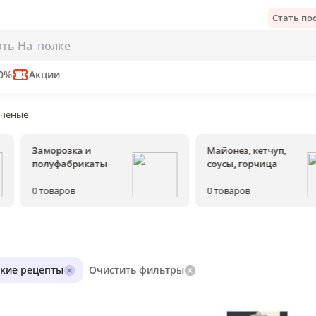
Стать п
50%
Акции
пченые
Заморозка и
Майонез, кетчуп,
полуфабрикаты
соусы, горчица
0
товаров
0
товаров
ские рецепты
Очистить фильтры