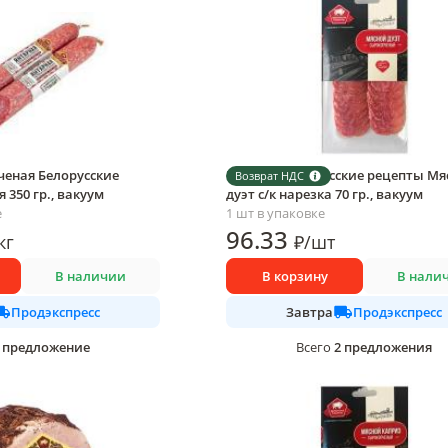
ченая Белорусские
Колбаса Белорусские рецепты Мя
Возврат НДС
 350 гр., вакуум
дуэт с/к нарезка 70 гр., вакуум
е
1 шт в упаковке
96
.33
кг
₽
/
шт
В наличии
В корзину
В нали
Продэкспресс
Продэкспресс
Завтра
предложение
2
предложения
Всего