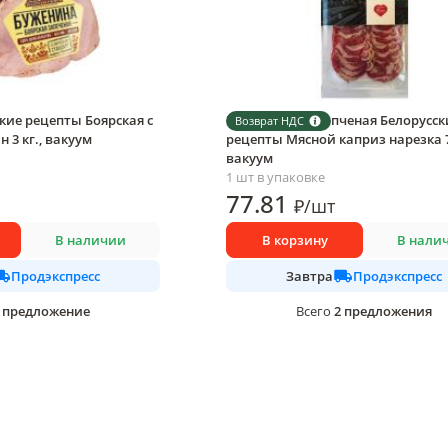
кие рецепты Боярская с
Колбаса сырокопченая Белорусск
Возврат НДС
 3 кг., вакуум
рецепты Мясной каприз нарезка 7
вакуум
1 шт в упаковке
77
.81
₽
/
шт
В наличии
В корзину
В нали
Продэкспресс
Продэкспресс
Завтра
предложение
2
предложения
Всего