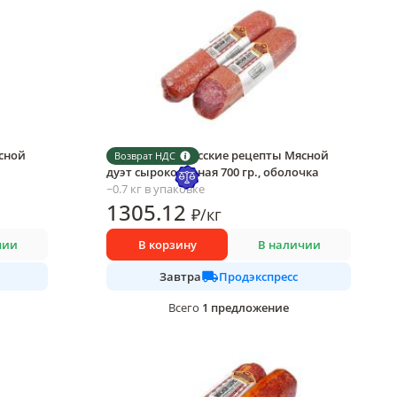
сной
Колбаса Белорусские рецепты Мясной
Возврат НДС
дуэт сырокопченая 700 гр., оболочка
~0.7 кг в упаковке
1305
.12
₽
/
кг
чии
В корзину
В наличии
Продэкспресс
Завтра
1
предложение
Всего