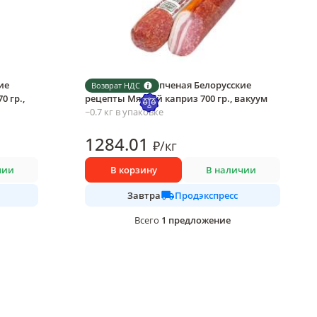
ие
Колбаса сырокопченая Белорусские
Возврат НДС
0 гр.,
рецепты Мясной каприз 700 гр., вакуум
~0.7 кг в упаковке
1284
.01
₽
/
кг
чии
В корзину
В наличии
Продэкспресс
Завтра
1
предложение
Всего