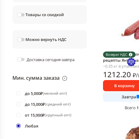
Товары со скидкой
Можно вернуть НДС
Колбаса сырокоп
Возврат НДС
Доставка сегодня-завтра
рецепты Янтарная
~0.35 кг в упаковк
1212
.20
₽
/
Мин. сумма заказа
В корзину
до 5,000₽
(
мелкий опт
)
Завтра
до 15,000₽
(
средний опт
)
1
Всего
от 15,000₽
(
крупный опт
)
Любая