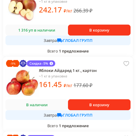
~1 кг в упаковке
242
.17
266.39
₽
₽
/
кг
1 316 уп в наличии
В корзину
ГЛОБАЛ ГРУПП
Завтра
Всего
1
предложение
Скидка -5%
-
9
%
Яблоки Айдаред 1 кг., картон
~1 кг в упаковке
161
.45
177.60
₽
₽
/
кг
В наличии
В корзину
ГЛОБАЛ ГРУПП
Завтра
Всего
1
предложение