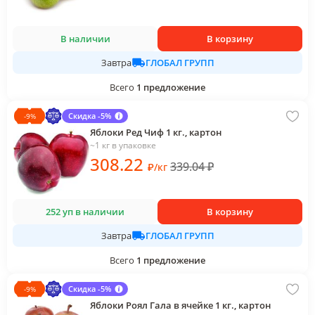
В наличии
В корзину
ГЛОБАЛ ГРУПП
Завтра
Всего
1
предложение
Скидка -5%
-
9
%
Яблоки Ред Чиф 1 кг., картон
~1 кг в упаковке
308
.22
339.04
₽
₽
/
кг
252 уп в наличии
В корзину
ГЛОБАЛ ГРУПП
Завтра
Всего
1
предложение
Скидка -5%
-
9
%
Яблоки Роял Гала в ячейке 1 кг., картон