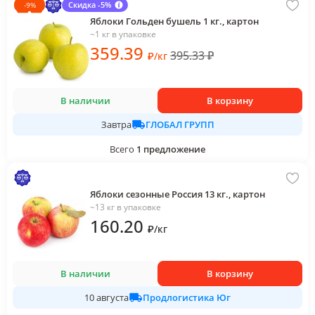
Скидка -5%
-
9
%
Яблоки Гольден бушель 1 кг., картон
~1 кг в упаковке
359
.39
395.33
₽
₽
/
кг
В наличии
В корзину
ГЛОБАЛ ГРУПП
Завтра
Всего
1
предложение
Яблоки сезонные Россия 13 кг., картон
~13 кг в упаковке
160
.20
₽
/
кг
В наличии
В корзину
Продлогистика Юг
10 августа