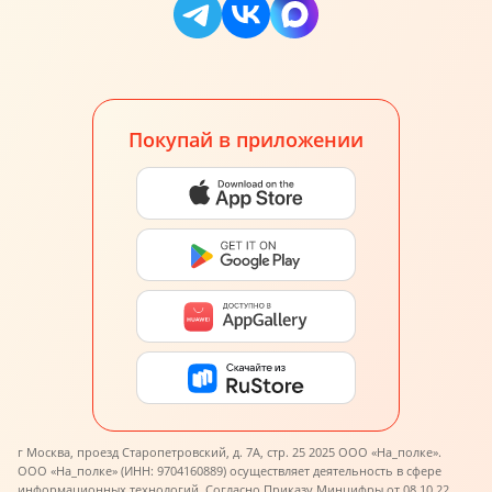
Покупай в приложении
г Москва, проезд Старопетровский, д. 7А, стр. 25 2025 ООО «На_полке».
ООО «На_полке» (ИНН: 9704160889) осуществляет деятельность в сфере
информационных технологий. Согласно Приказу Минцифры от 08.10.22