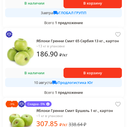
В наличии
В корзину
ГЛОБАЛ ГРУПП
Завтра
Всего
1
предложение
Яблоки Гренни Смит 65 Сербия 13 кг., картон
~13 кг в упаковке
186
.90
₽
/
кг
В наличии
В корзину
Продлогистика Юг
10 августа
Всего
1
предложение
Скидка -5%
-
9
%
Яблоки Гренни Смит Бушель 1 кг., картон
~1 кг в упаковке
307
.85
338.64
₽
₽
/
кг