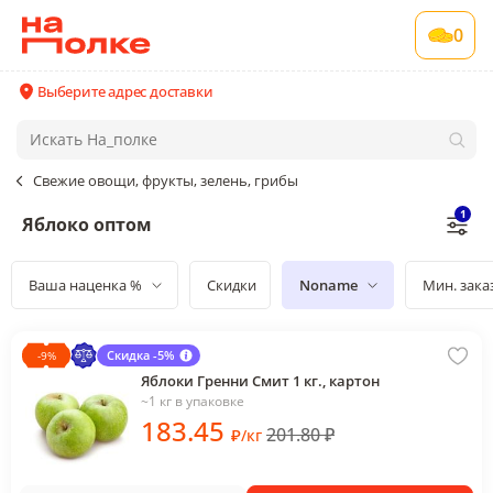
0
Выберите адрес доставки
Свежие овощи, фрукты, зелень, грибы
1
Яблоко оптом
Ваша наценка %
Скидки
Noname
Мин. зака
Скидка -5%
-
9
%
Яблоки Гренни Смит 1 кг., картон
~1 кг в упаковке
183
.45
201.80
₽
₽
/
кг