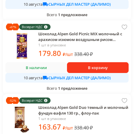
СЫРНЫХ ДЕЛ МАСТЕР (ДАЛИМО)
10 августа
Всего
1
предложение
Возврат НДС
-
47
%
Шоколад Alpen Gold Picnic MIX молочный c
арахисом изюмом воздушным рисом
кусочками карамели и вафельной крошкой
1 шт в упаковке
130 гр., флоу-пак
179
.80
338.40
₽
₽
/
шт
В наличии
В корзину
СЫРНЫХ ДЕЛ МАСТЕР (ДАЛИМО)
10 августа
Всего
1
предложение
Возврат НДС
-
52
%
Шоколад Alpen Gold Duo темный и молочный
фундук-вафля 130 гр., флоу-пак
1 шт в упаковке
163
.67
338.40
₽
₽
/
шт