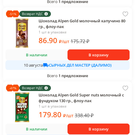
Всего
1
предложение
Возврат НДС
-
51
%
Шоколад Alpen Gold молочный капучино 80
гр., флоу-пак
1 шт в упаковке
86
.90
175.72
₽
₽
/
шт
В наличии
В корзину
СЫРНЫХ ДЕЛ МАСТЕР (ДАЛИМО)
10 августа
Всего
1
предложение
Возврат НДС
-
47
%
Шоколад Alpen Gold Super nuts молочный с
фундуком 130 гр., флоу-пак
1 шт в упаковке
179
.80
338.40
₽
₽
/
шт
В наличии
В корзину