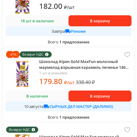
182
.00
₽
/
шт
18 шт в наличии
В корзину
Реноме
Завтра
Всего
1
предложение
Возврат НДС
-
47
%
Шоколад Alpen Gold MaxFun молочный
мармелад взрывная карамель печенье 140
гр., флоу-пак
1 шт в упаковке
179
.80
338.40
₽
₽
/
шт
В наличии
В корзину
СЫРНЫХ ДЕЛ МАСТЕР (ДАЛИМО)
10 августа
Всего
1
предложение
Возврат НДС
Шоколад Alpen Gold Max Fun молочный