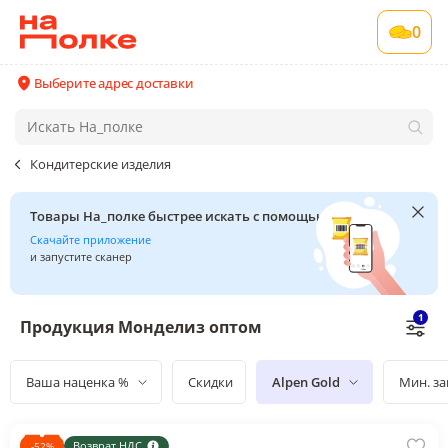
0
Выберите адрес доставки
Кондитерские изделия
Товары На_полке быстрее искать с помощью сканера
Скачайте приложение
и запустите сканер
1
Продукция Монделиз оптом
Ваша наценка %
Скидки
Alpen Gold
Мин. за
Возврат НДС
-
52
%