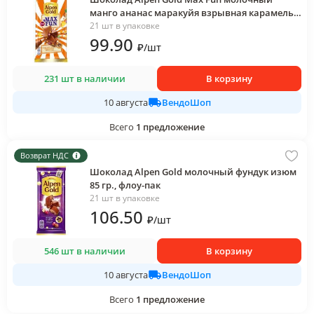
манго ананас маракуйя взрывная карамель
шипучие шарики 150 гр., флоу-пак
21 шт в упаковке
99
.90
₽
/
шт
231 шт в наличии
В корзину
ВендоШоп
10 августа
Всего
1
предложение
Возврат НДС
Шоколад Alpen Gold молочный фундук изюм
85 гр., флоу-пак
21 шт в упаковке
106
.50
₽
/
шт
546 шт в наличии
В корзину
ВендоШоп
10 августа
Всего
1
предложение