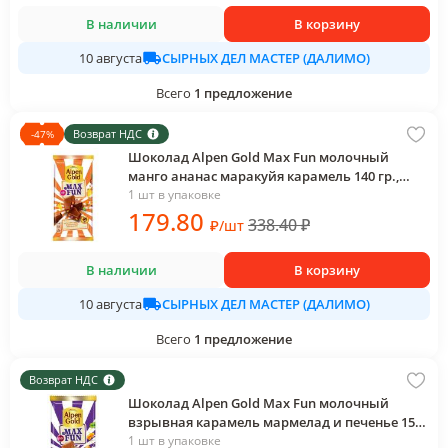
В наличии
В корзину
СЫРНЫХ ДЕЛ МАСТЕР (ДАЛИМО)
10 августа
Всего
1
предложение
Возврат НДС
-
47
%
Шоколад Alpen Gold Max Fun молочный
манго ананас маракуйя карамель 140 гр.,
флоу-пак
1 шт в упаковке
179
.80
338.40
₽
₽
/
шт
В наличии
В корзину
СЫРНЫХ ДЕЛ МАСТЕР (ДАЛИМО)
10 августа
Всего
1
предложение
Возврат НДС
Шоколад Alpen Gold Max Fun молочный
взрывная карамель мармелад и печенье 150
гр., флоу-пак
1 шт в упаковке