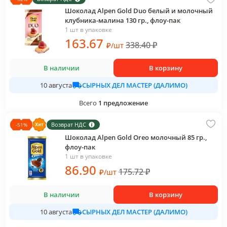
Шоколад Alpen Gold Duo белый и молочный
клубника-малина 130 гр., флоу-пак
1 шт в упаковке
163
.67
338.40
₽
₽
/
шт
В наличии
В корзину
СЫРНЫХ ДЕЛ МАСТЕР (ДАЛИМО)
10 августа
Всего
1
предложение
Возврат НДС
-
51
%
Шоколад Alpen Gold Oreo молочный 85 гр.,
флоу-пак
1 шт в упаковке
86
.90
175.72
₽
₽
/
шт
В наличии
В корзину
СЫРНЫХ ДЕЛ МАСТЕР (ДАЛИМО)
10 августа