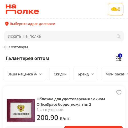
0
Выберите адрес доставки
Хозтовары
1
Галантерея оптом
Ваша наценка %
Скидки
Бренд
Мин. заказ
Обложка для удостоверения с окном
OfficeSpace бордо, кожа тип 2
5 шт в упаковке
200
.90
₽
/
шт