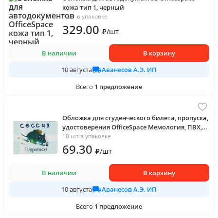
кожа тип 1, черный
1 шт в упаковке
329
.00
₽
/
шт
В наличии
В корзину
Аванесов А.Э. ИП
10 августа
Всего
1
предложение
Обложка для студенческого билета, пропуска,
удостоверения OfficeSpace Мемология, ПВХ,
фотопечать
10 шт в упаковке
69
.30
₽
/
шт
В наличии
В корзину
Аванесов А.Э. ИП
10 августа
Всего
1
предложение