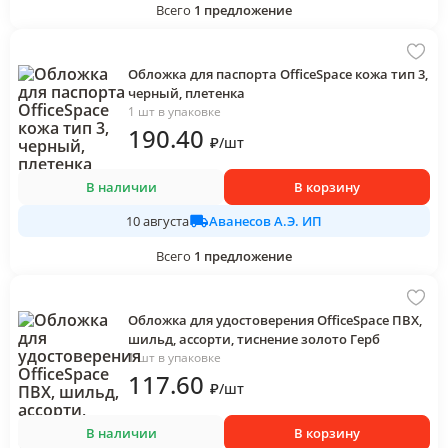
Всего
1
предложение
Обложка для паспорта OfficeSpace кожа тип 3,
черный, плетенка
1 шт в упаковке
190
.40
₽
/
шт
В наличии
В корзину
Аванесов А.Э. ИП
10 августа
Всего
1
предложение
Обложка для удостоверения OfficeSpace ПВХ,
шильд, ассорти, тиснение золото Герб
1 шт в упаковке
117
.60
₽
/
шт
В наличии
В корзину