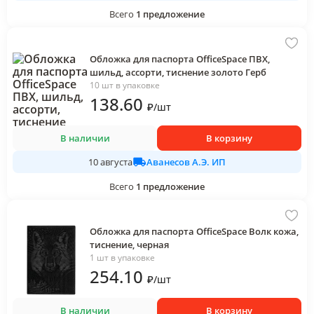
Всего
1
предложение
Обложка для паспорта OfficeSpace ПВХ,
шильд, ассорти, тиснение золото Герб
10 шт в упаковке
138
.60
₽
/
шт
В наличии
В корзину
Аванесов А.Э. ИП
10 августа
Всего
1
предложение
Обложка для паспорта OfficeSpace Волк кожа,
тиснение, черная
1 шт в упаковке
254
.10
₽
/
шт
В наличии
В корзину