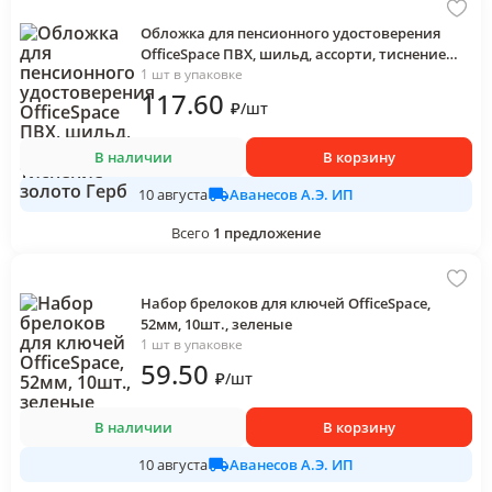
Обложка для пенсионного удостоверения
OfficeSpace ПВХ, шильд, ассорти, тиснение
золото Герб
1 шт в упаковке
117
.60
₽
/
шт
В наличии
В корзину
Аванесов А.Э. ИП
10 августа
Всего
1
предложение
Набор брелоков для ключей OfficeSpace,
52мм, 10шт., зеленые
1 шт в упаковке
59
.50
₽
/
шт
В наличии
В корзину
Аванесов А.Э. ИП
10 августа