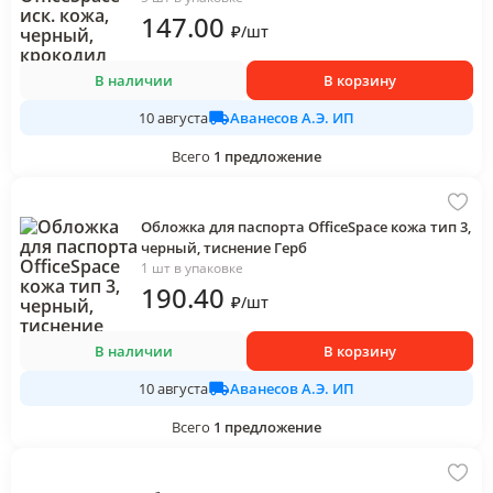
147
.00
₽
/
шт
В наличии
В корзину
Аванесов А.Э. ИП
10 августа
Всего
1
предложение
Обложка для паспорта OfficeSpace кожа тип 3,
черный, тиснение Герб
1 шт в упаковке
190
.40
₽
/
шт
В наличии
В корзину
Аванесов А.Э. ИП
10 августа
Всего
1
предложение