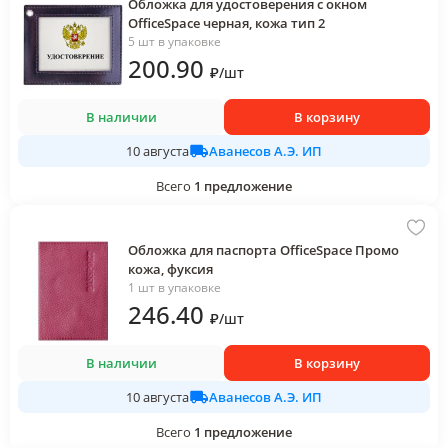
Обложка для удостоверения с окном
OfficeSpace черная, кожа тип 2
5 шт в упаковке
200
.90
₽
/
шт
В наличии
В корзину
Аванесов А.Э. ИП
10 августа
Всего
1
предложение
Обложка для паспорта OfficeSpace Промо
кожа, фуксия
1 шт в упаковке
246
.40
₽
/
шт
В наличии
В корзину
Аванесов А.Э. ИП
10 августа
Всего
1
предложение