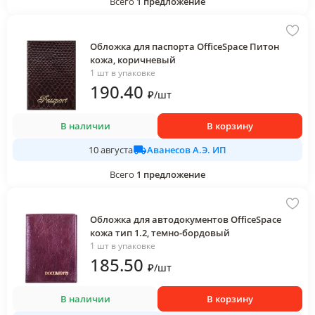
Всего
1
предложение
Обложка для паспорта OfficeSpace Питон
кожа, коричневый
1 шт в упаковке
190
.40
₽
/
шт
В наличии
В корзину
Аванесов А.Э. ИП
10 августа
Всего
1
предложение
Обложка для автодокументов OfficeSpace
кожа тип 1.2, темно-бордовый
1 шт в упаковке
185
.50
₽
/
шт
В наличии
В корзину