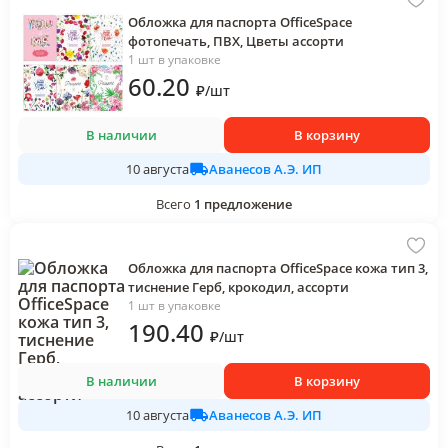
Обложка для паспорта OfficeSpace
фотопечать, ПВХ, Цветы ассорти
1 шт в упаковке
60
.20
₽
/
шт
В наличии
В корзину
Аванесов А.Э. ИП
10 августа
Всего
1
предложение
Обложка для паспорта OfficeSpace кожа тип 3,
тиснение Герб, крокодил, ассорти
1 шт в упаковке
190
.40
₽
/
шт
В наличии
В корзину
Аванесов А.Э. ИП
10 августа