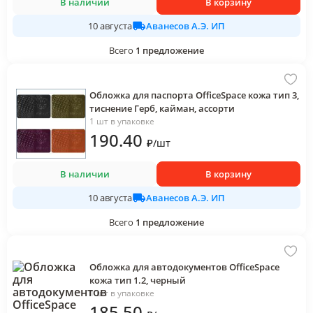
В наличии
В корзину
Аванесов А.Э. ИП
10 августа
Всего
1
предложение
Обложка для паспорта OfficeSpace кожа тип 3,
тиснение Герб, кайман, ассорти
1 шт в упаковке
190
.40
₽
/
шт
В наличии
В корзину
Аванесов А.Э. ИП
10 августа
Всего
1
предложение
Обложка для автодокументов OfficeSpace
кожа тип 1.2, черный
1 шт в упаковке
185
.50