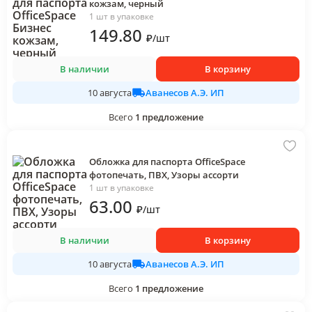
кожзам, черный
1 шт в упаковке
149
.80
₽
/
шт
В наличии
В корзину
Аванесов А.Э. ИП
10 августа
Всего
1
предложение
Обложка для паспорта OfficeSpace
фотопечать, ПВХ, Узоры ассорти
1 шт в упаковке
63
.00
₽
/
шт
В наличии
В корзину
Аванесов А.Э. ИП
10 августа
Всего
1
предложение