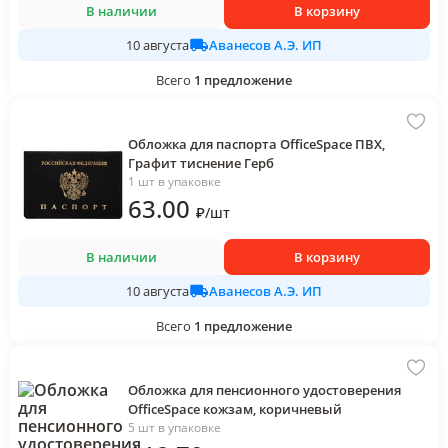
В наличии
В корзину
Аванесов А.Э. ИП
10 августа
Всего
1
предложение
Обложка для паспорта OfficeSpace ПВХ,
Графит тиснение Герб
1 шт в упаковке
63
.00
₽
/
шт
В наличии
В корзину
Аванесов А.Э. ИП
10 августа
Всего
1
предложение
Обложка для пенсионного удостоверения
OfficeSpace кожзам, коричневый
5 шт в упаковке