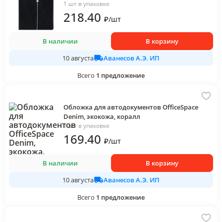
1 шт в упаковке
218
.40
₽
/
шт
В наличии
В корзину
Аванесов А.Э. ИП
10 августа
Всего
1
предложение
Обложка для автодокументов OfficeSpace
Denim, экокожа, коралл
1 шт в упаковке
169
.40
₽
/
шт
В наличии
В корзину
Аванесов А.Э. ИП
10 августа
Всего
1
предложение