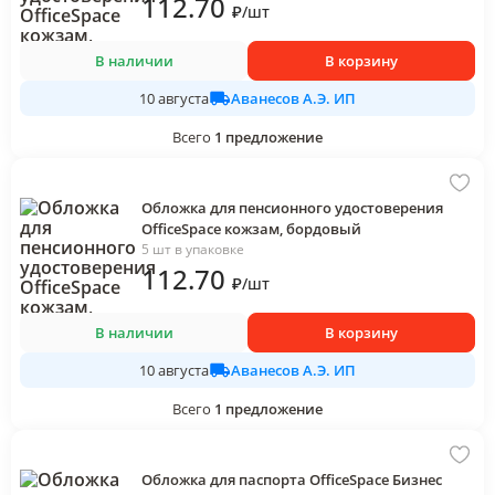
112
.70
₽
/
шт
В наличии
В корзину
Аванесов А.Э. ИП
10 августа
Всего
1
предложение
Обложка для пенсионного удостоверения
OfficeSpace кожзам, бордовый
5 шт в упаковке
112
.70
₽
/
шт
В наличии
В корзину
Аванесов А.Э. ИП
10 августа
Всего
1
предложение
Обложка для паспорта OfficeSpace Бизнес