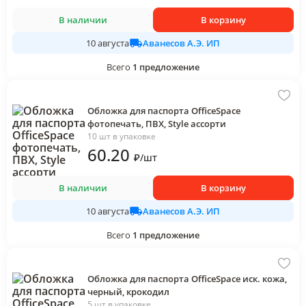
В наличии
В корзину
Аванесов А.Э. ИП
10 августа
Всего
1
предложение
Обложка для паспорта OfficeSpace
фотопечать, ПВХ, Style ассорти
10 шт в упаковке
60
.20
₽
/
шт
В наличии
В корзину
Аванесов А.Э. ИП
10 августа
Всего
1
предложение
Обложка для паспорта OfficeSpace иск. кожа,
черный, крокодил
5 шт в упаковке