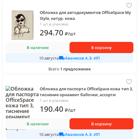
Обложка для автодокументов OfficeSpace My
Style, натур. кожа
1 шт в упаковке
294
.70
₽
/
шт
В наличии
В корзину
Аванесов А.Э. ИП
10 августа
Всего
1
предложение
Обложка для паспорта OfficeSpace кожа тип 3,
тиснение орнамент бабочки, ассорти
1 шт в упаковке
190
.40
₽
/
шт
В наличии
В корзину
Аванесов А.Э. ИП
10 августа