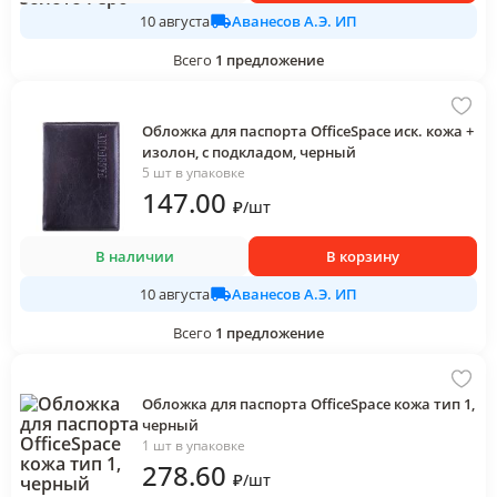
Аванесов А.Э. ИП
10 августа
Всего
1
предложение
Обложка для паспорта OfficeSpace иск. кожа +
изолон, с подкладом, черный
5 шт в упаковке
147
.00
₽
/
шт
В наличии
В корзину
Аванесов А.Э. ИП
10 августа
Всего
1
предложение
Обложка для паспорта OfficeSpace кожа тип 1,
черный
1 шт в упаковке
278
.60
₽
/
шт