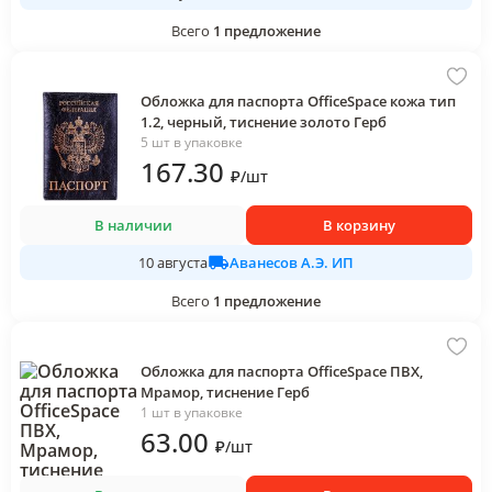
Всего
1
предложение
Обложка для паспорта OfficeSpace кожа тип
1.2, черный, тиснение золото Герб
5 шт в упаковке
167
.30
₽
/
шт
В наличии
В корзину
Аванесов А.Э. ИП
10 августа
Всего
1
предложение
Обложка для паспорта OfficeSpace ПВХ,
Мрамор, тиснение Герб
1 шт в упаковке
63
.00
₽
/
шт