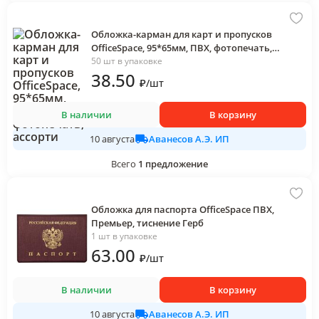
Обложка-карман для карт и пропусков
OfficeSpace, 95*65мм, ПВХ, фотопечать,
ассорти
50 шт в упаковке
38
.50
₽
/
шт
В наличии
В корзину
Аванесов А.Э. ИП
10 августа
Всего
1
предложение
Обложка для паспорта OfficeSpace ПВХ,
Премьер, тиснение Герб
1 шт в упаковке
63
.00
₽
/
шт
В наличии
В корзину
Аванесов А.Э. ИП
10 августа