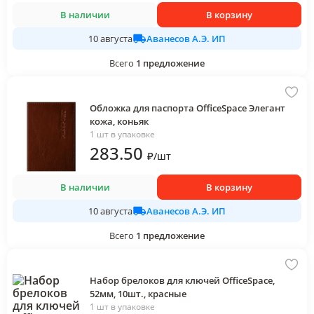
В наличии
В корзину
Аванесов А.Э. ИП
10 августа
Всего
1
предложение
Обложка для паспорта OfficeSpace Элегант
кожа, коньяк
1 шт в упаковке
283
.50
₽
/
шт
В наличии
В корзину
Аванесов А.Э. ИП
10 августа
Всего
1
предложение
Набор брелоков для ключей OfficeSpace,
52мм, 10шт., красные
1 шт в упаковке