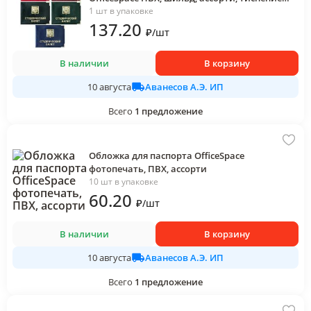
золото Герб
1 шт в упаковке
137
.20
₽
/
шт
В наличии
В корзину
Аванесов А.Э. ИП
10 августа
Всего
1
предложение
Обложка для паспорта OfficeSpace
фотопечать, ПВХ, ассорти
10 шт в упаковке
60
.20
₽
/
шт
В наличии
В корзину
Аванесов А.Э. ИП
10 августа
Всего
1
предложение