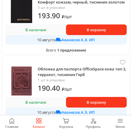
Комфорт кожзам, черный, тиснение золотом
5 шт в упаковке
193
.90
₽
/
шт
В наличии
В корзину
Аванесов А.Э. ИП
10 августа
Всего
1
предложение
Обложка для паспорта OfficeSpace кожа тип 3,
терракот, тиснение Герб
1 шт в упаковке
190
.40
₽
/
шт
В наличии
В корзину
Аванесов А.Э. ИП
10 августа
Всего
1
предложение
Главная
Каталог
Корзина
Профиль
Меню