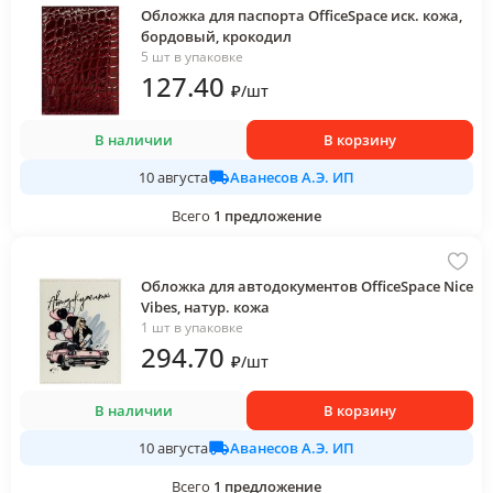
Обложка для паспорта OfficeSpace иск. кожа,
бордовый, крокодил
5 шт в упаковке
127
.40
₽
/
шт
В наличии
В корзину
Аванесов А.Э. ИП
10 августа
Всего
1
предложение
Обложка для автодокументов OfficeSpace Nice
Vibes, натур. кожа
1 шт в упаковке
294
.70
₽
/
шт
В наличии
В корзину
Аванесов А.Э. ИП
10 августа
Всего
1
предложение