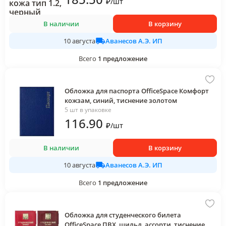
₽
/
шт
В наличии
В корзину
Аванесов А.Э. ИП
10 августа
Всего
1
предложение
Обложка для паспорта OfficeSpace Комфорт
кожзам, синий, тиснение золотом
5 шт в упаковке
116
.90
₽
/
шт
В наличии
В корзину
Аванесов А.Э. ИП
10 августа
Всего
1
предложение
Обложка для студенческого билета
OfficeSpace ПВХ, шильд, ассорти, тиснение