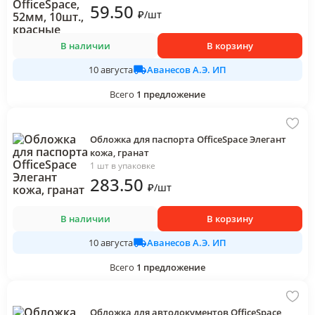
59
.50
₽
/
шт
В наличии
В корзину
Аванесов А.Э. ИП
10 августа
Всего
1
предложение
Обложка для паспорта OfficeSpace Элегант
кожа, гранат
1 шт в упаковке
283
.50
₽
/
шт
В наличии
В корзину
Аванесов А.Э. ИП
10 августа
Всего
1
предложение
Обложка для автодокументов OfficeSpace