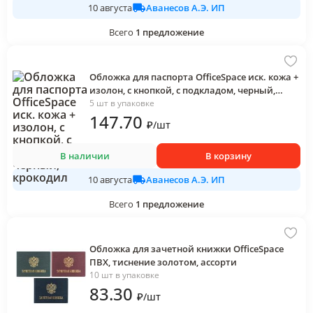
Аванесов А.Э. ИП
10 августа
Всего
1
предложение
Обложка для паспорта OfficeSpace иск. кожа +
изолон, с кнопкой, с подкладом, черный,
крокодил
5 шт в упаковке
147
.70
₽
/
шт
В наличии
В корзину
Аванесов А.Э. ИП
10 августа
Всего
1
предложение
Обложка для зачетной книжки OfficeSpace
ПВХ, тиснение золотом, ассорти
10 шт в упаковке
83
.30
₽
/
шт