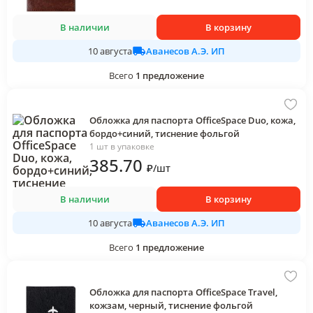
В наличии
В корзину
Аванесов А.Э. ИП
10 августа
Всего
1
предложение
Обложка для паспорта OfficeSpace Duo, кожа,
бордо+синий, тиснение фольгой
1 шт в упаковке
385
.70
₽
/
шт
В наличии
В корзину
Аванесов А.Э. ИП
10 августа
Всего
1
предложение
Обложка для паспорта OfficeSpace Travel,
кожзам, черный, тиснение фольгой