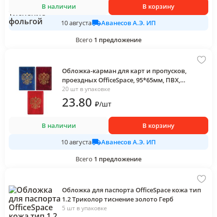
В наличии
В корзину
Аванесов А.Э. ИП
10 августа
Всего
1
предложение
Обложка-карман для карт и пропусков,
проездных OfficeSpace, 95*65мм, ПВХ,
тиснение золотом, ассорти
20 шт в упаковке
23
.80
₽
/
шт
В наличии
В корзину
Аванесов А.Э. ИП
10 августа
Всего
1
предложение
Обложка для паспорта OfficeSpace кожа тип
1.2 Триколор тиснение золото Герб
5 шт в упаковке