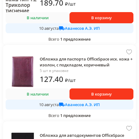
189
.70
₽
/
шт
В наличии
В корзину
Аванесов А.Э. ИП
10 августа
Всего
1
предложение
Обложка для паспорта OfficeSpace иск. кожа +
изолон, с подкладом, коричневый
5 шт в упаковке
127
.40
₽
/
шт
В наличии
В корзину
Аванесов А.Э. ИП
10 августа
Всего
1
предложение
Обложка для автодокументов OfficeSpace