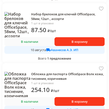
Набор брелоков для ключей OfficeSpace,
58мм, 12шт., ассорти
1 шт в упаковке
87
.50
₽
/
шт
В наличии
В корзину
Аванесов А.Э. ИП
10 августа
Всего
1
предложение
Обложка для паспорта OfficeSpace Волк кожа,
тиснение, коричневая
1 шт в упаковке
254
.10
₽
/
шт
В наличии
В корзину