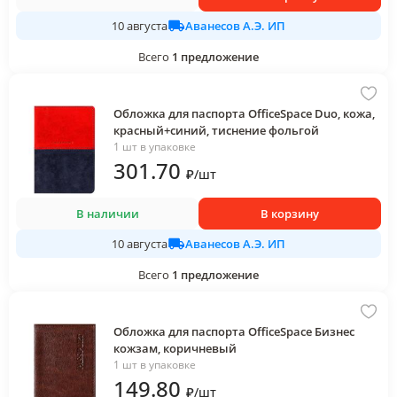
Аванесов А.Э. ИП
10 августа
Всего
1
предложение
Обложка для паспорта OfficeSpace Duo, кожа,
красный+синий, тиснение фольгой
1 шт в упаковке
301
.70
₽
/
шт
В наличии
В корзину
Аванесов А.Э. ИП
10 августа
Всего
1
предложение
Обложка для паспорта OfficeSpace Бизнес
кожзам, коричневый
1 шт в упаковке
149
.80
₽
/
шт