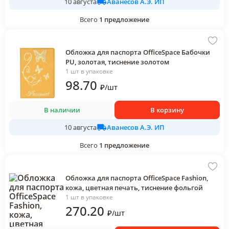
Аванесов А.Э. ИП
10 августа
Всего
1
предложение
Обложка для паспорта OfficeSpace Бабочки
PU, золотая, тиснение золотом
1 шт в упаковке
98
.70
₽
/
шт
В наличии
В корзину
Аванесов А.Э. ИП
10 августа
Всего
1
предложение
Обложка для паспорта OfficeSpace Fashion,
кожа, цветная печать, тиснение фольгой
1 шт в упаковке
270
.20
₽
/
шт