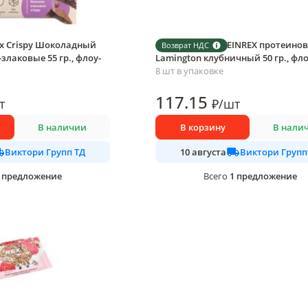
ex Crispy Шоколадный
Пирожное PROTEINREX протеинов
Возврат НДС
злаковые 55 гр., флоу-
Lamington клубничный 50 гр., фл
8 шт в упаковке
117
.15
т
₽
/
шт
В наличии
В корзину
В нали
Виктори Групп ТД
Виктори Групп
10 августа
предложение
1
предложение
Всего