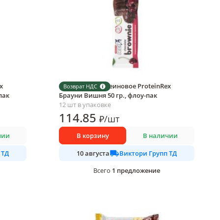
x
Пирожное протеиновое ProteinRex
Возврат НДС
пак
Брауни Вишня 50 гр., флоу-пак
12 шт в упаковке
114
.85
₽
/
шт
чии
В корзину
В наличии
 ТД
Виктори Групп ТД
10 августа
1
предложение
Всего