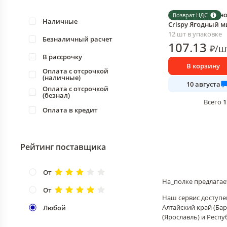
Хлебцы протеино
Возврат НДС
Наличные
Crispy Ягодный м
12 шт в упаковке
Безналичный расчет
107
.13
₽
/
ш
В рассрочку
В корзину
Оплата с отсрочкой
(наличные)
10 августа
Оплата с отсрочкой
(безнал)
1
Всего
Оплата в кредит
Рейтинг поставщика
От
На_полке предлагае
От
Наш сервис доступен
Алтайский край (Бар
Любой
(Ярославль) и Респу