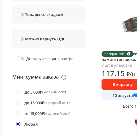
Товары со скидкой
Можно вернуть НДС
Пирожное протеи
Возврат НДС
Доставка сегодня-завтра
ламингтон шокола
8 шт в упаковке
117
.15
₽
/
ш
Мин. сумма заказа
В корзину
до 5,000₽
(
мелкий опт
)
10 августа
до 15,000₽
(
средний опт
)
1
Всего
от 15,000₽
(
крупный опт
)
Любая