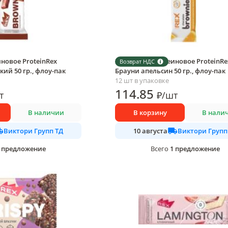
новое ProteinRex
Пирожное протеиновое ProteinRe
Возврат НДС
ий 50 гр., флоу-пак
Брауни апельсин 50 гр., флоу-пак
12 шт в упаковке
114
.85
т
₽
/
шт
В наличии
В корзину
В нали
Виктори Групп ТД
Виктори Групп
10 августа
предложение
1
предложение
Всего