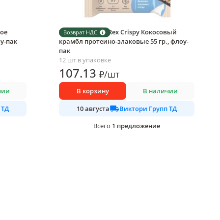
ое
Хлебцы ProteinRex Crispy Кокосовый
Возврат НДС
оу-пак
крамбл протеино-злаковые 55 гр., флоу-
пак
12 шт в упаковке
107
.13
₽
/
шт
чии
В корзину
В наличии
 ТД
Виктори Групп ТД
10 августа
1
предложение
Всего