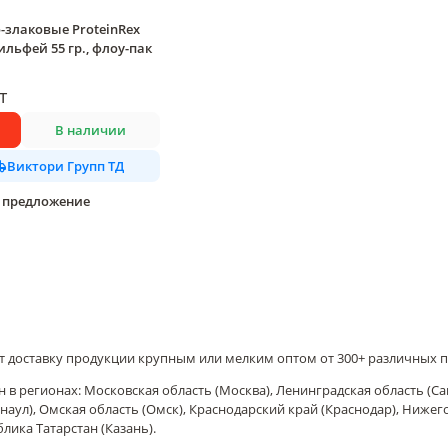
-злаковые ProteinRex
ильфей 55 гр., флоу-пак
т
В наличии
Виктори Групп ТД
предложение
т доставку продукции крупным или мелким оптом от 300+ различных 
 в регионах: Московская область (Москва), Ленинградская область (Са
наул), Омская область (Омск), Краснодарский край (Краснодар), Ниже
блика Татарстан (Казань).