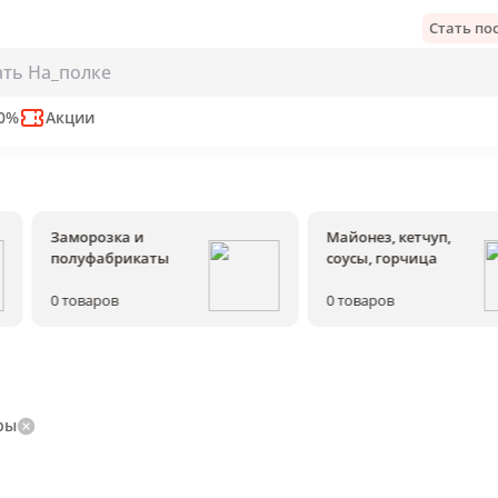
Стать п
50%
Акции
Заморозка и
Майонез, кетчуп,
полуфабрикаты
соусы, горчица
0
товаров
0
товаров
ры