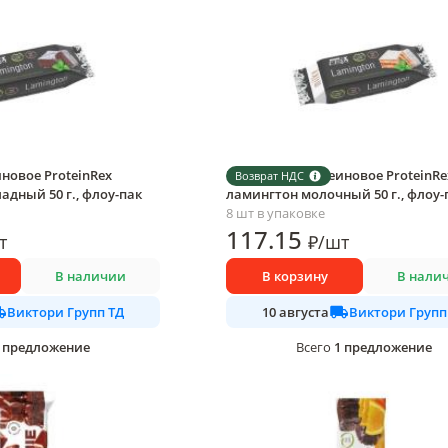
новое ProteinRex
Пирожное протеиновое ProteinRe
Возврат НДС
дный 50 г., флоу-пак
ламингтон молочный 50 г., флоу-
8 шт в упаковке
117
.15
т
₽
/
шт
В наличии
В корзину
В нали
Виктори Групп ТД
Виктори Групп
10 августа
предложение
1
предложение
Всего