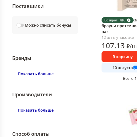
Поставщики
Хлебцы ProteinR
Возврат НДС
Можно списать бонусы
брауни протеино-
пак
12 шт в упаковке
107
.13
₽
/
ш
В корзину
Бренды
10 августа
Показать больше
1
Всего
Производители
Показать больше
Способ оплаты