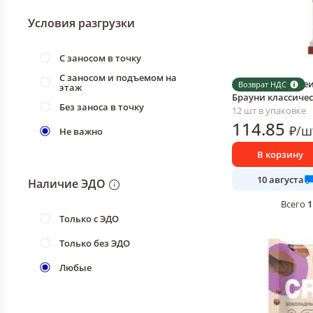
Условия разгрузки
С заносом в точку
С заносом и подъемом на
Пирожное протеи
Возврат НДС
этаж
Брауни классическ
Без заноса в точку
12 шт в упаковке
114
.85
₽
/
ш
Не важно
В корзину
10 августа
Наличие ЭДО
1
Всего
Только с ЭДО
Только без ЭДО
Любые