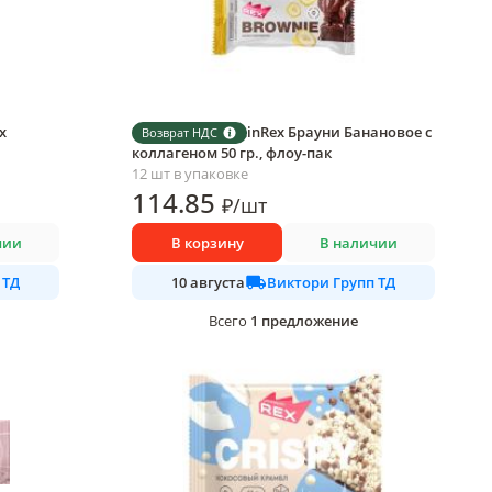
x
Пирожное ProteinRex Брауни Банановое с
Возврат НДС
коллагеном 50 гр., флоу-пак
12 шт в упаковке
114
.85
₽
/
шт
чии
В корзину
В наличии
 ТД
Виктори Групп ТД
10 августа
1
предложение
Всего