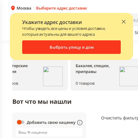
Москва
Выберите адрес доставки
Каталог
Для бизнеса
Укажите адрес доставки
Чтобы увидеть все цены и условия доставки,
Бренды
Прайс-листы поставщиков
Скидки до 
NEW
которые актуальны для вашего адреса
Выбрать улицу и дом
Главная
•
Каталог
Кондитерские
Бакалея, специи,
изделия
приправы
0
товаров
0
товаров
Вот что мы нашли
Очистить фильт
Добавить свою наценку