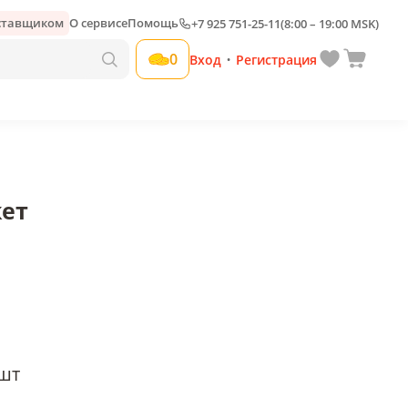
оставщиком
О сервисе
Помощь
+7 925 751-25-11
(8:00 – 19:00 MSK)
Добавить свою наценку
0
Вход
Регистрация
•
кет
шт