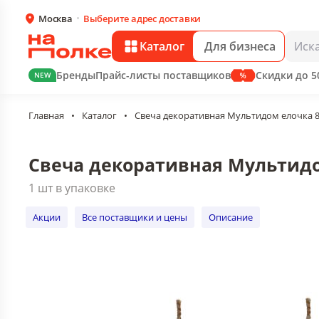
Москва
Выберите адрес доставки
Свеча декоративная Мультидом елочка 
1 шт в упаковке
Каталог
Для бизнеса
Акции
Все поставщики и цены
Описани
Бренды
Прайс-листы поставщиков
Скидки до 
NEW
Главная
•
Каталог
•
Свеча декоративная Мультидом елочка 8х4
Свеча декоративная Мультидом
1 шт в упаковке
Акции
Все поставщики и цены
Описание