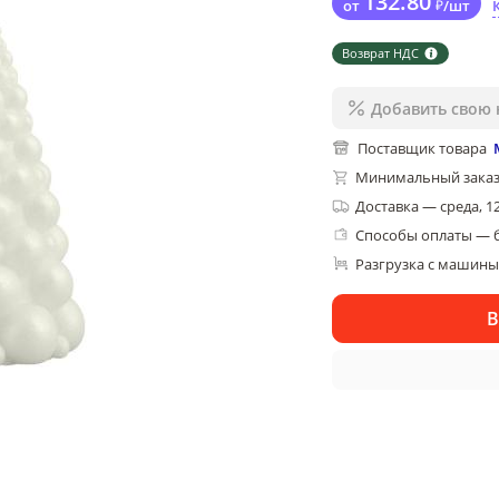
132
.80
от
₽
/
шт
Возврат НДС
Добавить свою 
Поставщик товара
Минимальный заказ
Доставка
—
среда, 1
Способы оплаты — 
Разгрузка с машины,
В