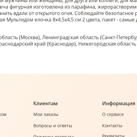
ля мужчины или женщины, для друга или коллеги, для мам
еча фигурная изготовлена из парафина, жирорастворим
 Хранить вдали от открытого огня. Соблюдайте безопасно
я Мультидом елочка 8х4,5х4,5 см 2 цвета, пакет - самые
область (Москва), Ленинградская область (Санкт-Петербу
 Краснодарский край (Краснодар), Нижегородская област
Клиентам
Информация
ком
Мои заказы
О сервисе
Вопросы и ответы
Контакты
Реквизиты
Политика возврата