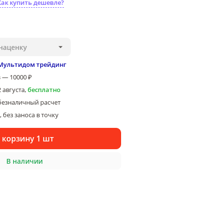
Как купить дешевле?
наценку
Мультидом трейдинг
 — 10000 ₽
2 августа
,
бесплатно
безналичный расчет
 без заноса в точку
 корзину 1 шт
В наличии