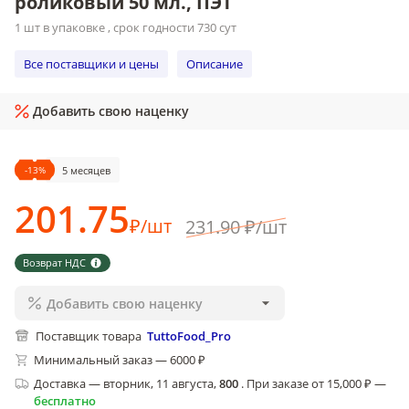
роликовый 50 мл., ПЭТ
1 шт в упаковке , срок годности 730 сут
Все поставщики и цены
Описание
Добавить свою наценку
-
13
%
5 месяцев
201
.75
₽
/
шт
231
.90
₽
/
шт
Возврат НДС
Добавить свою наценку
Поставщик товара
TuttoFood_Pro
Минимальный заказ — 6000 ₽
Доставка
—
вторник, 11 августа
,
800
.
При заказе от 15,000 ₽ —
бесплатно