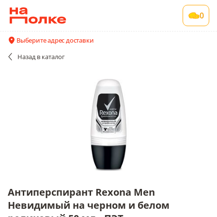
Антиперспирант Rexona Men Невидимый на
0
черном и белом роликовый 50 мл., ПЭТ
1 шт в упаковке , срок годности 730 сут
Выберите адрес доставки
Все поставщики и цены
Описание
Назад
в каталог
Антиперспирант Rexona Men
Невидимый на черном и белом