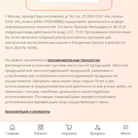
г Москва, проезд Старопетровский, д. 7А, стр. 25 2025 ООО «На_полке».
ООО «На_полке» (ИНН: 9704160889) осуществляет деятельность в сфере
информационных технологий. Согласно Приказу Минцифры от 08.10.22
следующие виды деятельности (код): 2.01, 15.01.
Программное обеспечение
На_полке включено в Единый реестр российских программ для
электронных вычислительных машин и баз данных (запись в реестре от
30.01.2023 № 16396).
На сервисе применяются
рекомендательные технологии
.
Дистанционная розничная торговля алкогольной продукцией, табачной
продукцией или никотинсодержащей продукцией, кальянами и
устройствами для потребления никотинсодержащей продукции не
осуществляется. Оформить заказ может лицо старше 18 лет и для
использования в предпринимательской деятельности или в иных целях, не
связанных с личным, семейным, домашним и иным подобным
использованием. Поставщик товаров/Сервис вправе потребовать
дополнительную верификацию лица осуществляющего заказ.
Аккредитация и реквизиты
Главная
Каталог
Корзина
Профиль
Меню