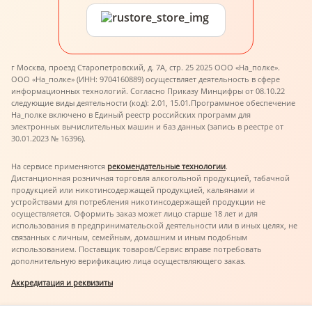
г Москва, проезд Старопетровский, д. 7А, стр. 25 2025 ООО «На_полке».
ООО «На_полке» (ИНН: 9704160889) осуществляет деятельность в сфере
информационных технологий. Согласно Приказу Минцифры от 08.10.22
следующие виды деятельности (код): 2.01, 15.01.
Программное обеспечение
На_полке включено в Единый реестр российских программ для
электронных вычислительных машин и баз данных (запись в реестре от
30.01.2023 № 16396).
На сервисе применяются
рекомендательные технологии
.
Дистанционная розничная торговля алкогольной продукцией, табачной
продукцией или никотинсодержащей продукцией, кальянами и
устройствами для потребления никотинсодержащей продукции не
осуществляется. Оформить заказ может лицо старше 18 лет и для
использования в предпринимательской деятельности или в иных целях, не
связанных с личным, семейным, домашним и иным подобным
использованием. Поставщик товаров/Сервис вправе потребовать
дополнительную верификацию лица осуществляющего заказ.
Аккредитация и реквизиты