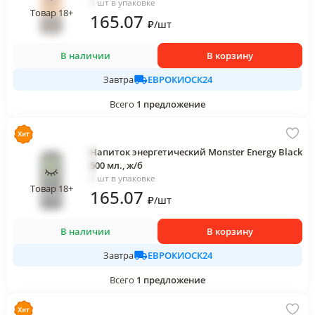
6 шт в упаковке
Товар 18+
165
.07
₽
/
шт
В наличии
В корзину
ЕВРОКИОСК24
Завтра
Всего
1
предложение
Напиток энергетический Monster Energy Black
500 мл., ж/б
6 шт в упаковке
Товар 18+
165
.07
₽
/
шт
В наличии
В корзину
ЕВРОКИОСК24
Завтра
Всего
1
предложение