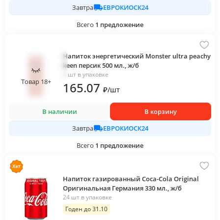
ЕВРОКИОСК24
Завтра
Всего
1
предложение
Напиток энергетический Monster ultra peachy
keen персик 500 мл., ж/б
6 шт в упаковке
Товар 18+
165
.07
₽
/
шт
В наличии
В корзину
ЕВРОКИОСК24
Завтра
Всего
1
предложение
Напиток газированный Coca-Cola Original
Оригинальная Германия 330 мл., ж/б
24 шт в упаковке
Годен до 31.10