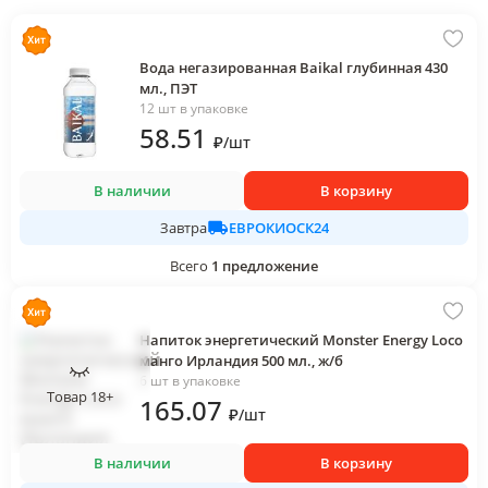
Вода негазированная Baikal глубинная 430
мл., ПЭТ
12 шт в упаковке
58
.51
₽
/
шт
В наличии
В корзину
ЕВРОКИОСК24
Завтра
Всего
1
предложение
Напиток энергетический Monster Energy Loco
манго Ирландия 500 мл., ж/б
6 шт в упаковке
Товар 18+
165
.07
₽
/
шт
В наличии
В корзину