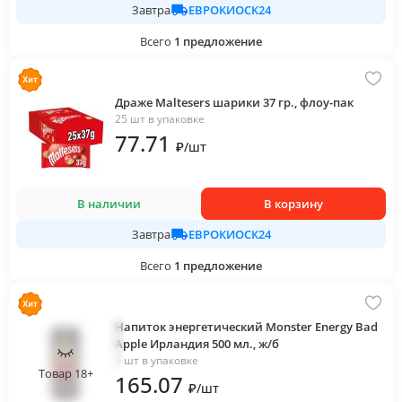
ЕВРОКИОСК24
Завтра
Всего
1
предложение
Драже Maltesers шарики 37 гр., флоу-пак
25 шт в упаковке
77
.71
₽
/
шт
В наличии
В корзину
ЕВРОКИОСК24
Завтра
Всего
1
предложение
Напиток энергетический Monster Energy Bad
Apple Ирландия 500 мл., ж/б
6 шт в упаковке
Товар 18+
165
.07
₽
/
шт