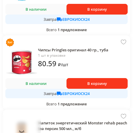
В наличии
В корзину
ЕВРОКИОСК24
Завтра
Всего
1
предложение
Чипсы Pringles оригинал 40 гр., туба
1 шт в упаковке
80
.59
₽
/
шт
В наличии
В корзину
ЕВРОКИОСК24
Завтра
Всего
1
предложение
Напиток энергетический Monster rehab peach
tea персик 500 мл., ж/б