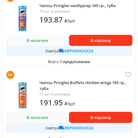
Чипсы Pringles чизбургер 165 гр., туба
19 шт в упаковке
193
.87
₽
/
шт
В наличии
В корзину
ЕВРОКИОСК24
Завтра
Всего
1
предложение
Чипсы Pringles Buffalo chicken wings 165 гр.,
туба
19 шт в упаковке
191
.95
₽
/
шт
В наличии
В корзину
ЕВРОКИОСК24
Завтра