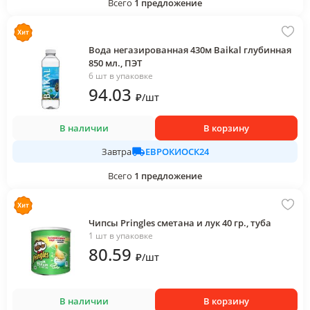
Всего
1
предложение
Вода негазированная 430м Baikal глубинная
850 мл., ПЭТ
6 шт в упаковке
94
.03
₽
/
шт
В наличии
В корзину
ЕВРОКИОСК24
Завтра
Всего
1
предложение
Чипсы Pringles сметана и лук 40 гр., туба
1 шт в упаковке
80
.59
₽
/
шт
В наличии
В корзину