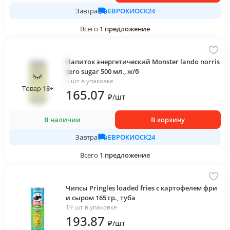
ЕВРОКИОСК24
Завтра
Всего
1
предложение
Напиток энергетический Monster lando norris
zero sugar 500 мл., ж/б
6 шт в упаковке
Товар 18+
165
.07
₽
/
шт
В наличии
В корзину
ЕВРОКИОСК24
Завтра
Всего
1
предложение
Чипсы Pringles loaded fries с картофелем фри
и сыром 165 гр., туба
19 шт в упаковке
193
.87
₽
/
шт