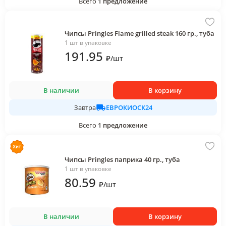
Всего
1
предложение
Чипсы Pringles Flame grilled steak 160 гр., туба
1 шт в упаковке
191
.95
₽
/
шт
В наличии
В корзину
ЕВРОКИОСК24
Завтра
Всего
1
предложение
Чипсы Pringles паприка 40 гр., туба
1 шт в упаковке
80
.59
₽
/
шт
В наличии
В корзину