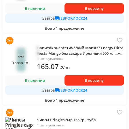
В наличии
В корзину
ЕВРОКИОСК24
Завтра
Всего
1
предложение
Напиток энергетический Monster Energy Ultra
Fiesta Mango без сахара Ирландия 500 мл., ж/
б
6 шт в упаковке
Товар 18+
165
.07
₽
/
шт
В наличии
В корзину
ЕВРОКИОСК24
Завтра
Всего
1
предложение
Чипсы Pringles сыр 165 гр., туба
1 шт в упаковке