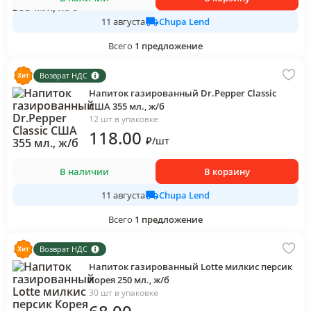
Chupa Lend
11 августа
Всего
1
предложение
Возврат НДС
Напиток газированный Dr.Pepper Classic
США 355 мл., ж/б
12 шт в упаковке
118
.00
₽
/
шт
В наличии
В корзину
Chupa Lend
11 августа
Всего
1
предложение
Возврат НДС
Напиток газированный Lotte милкис персик
Корея 250 мл., ж/б
30 шт в упаковке