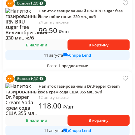
Возврат НДС
Напиток газированный IRN BRU sugar free
Великобритания 330 мл., ж/б
24 шт в упаковке
99
.50
₽
/
шт
В наличии
В корзину
Chupa Lend
11 августа
Всего
1
предложение
Возврат НДС
Напиток газированный Dr.Pepper Cream
Soda крем сода США 355 мл., ж/б
12 шт в упаковке
118
.00
₽
/
шт
В наличии
В корзину
Chupa Lend
11 августа