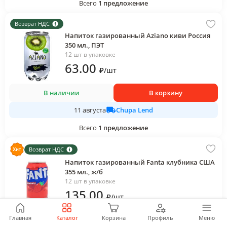
Всего
1
предложение
Возврат НДС
Напиток газированный Aziano киви Россия
350 мл., ПЭТ
12 шт в упаковке
63
.00
₽
/
шт
В наличии
В корзину
Chupa Lend
11 августа
Всего
1
предложение
Возврат НДС
Напиток газированный Fanta клубника США
355 мл., ж/б
12 шт в упаковке
135
.00
₽
/
шт
Главная
Каталог
Корзина
Профиль
Меню
В наличии
В корзину