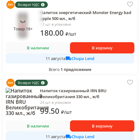
Возврат НДС
Напиток энергетический Monster Energy bad
apple 500 мл., ж/б
12 шт в упаковке
Товар 18+
180
.00
₽
/
шт
В наличии
В корзину
Chupa Lend
11 августа
Всего
1
предложение
Возврат НДС
Напиток газированный IRN BRU
Великобритания 330 мл., ж/б
24 шт в упаковке
99
.50
₽
/
шт
В наличии
В корзину
Chupa Lend
11 августа