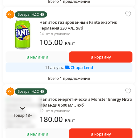
Всего
1
предложение
Возврат НДС
Напиток газированный Fanta экзотик
Германия 330 мл., ж/б
24 шт в упаковке
105
.00
₽
/
шт
В наличии
В корзину
Chupa Lend
11 августа
Всего
1
предложение
Возврат НДС
Напиток энергетический Monster Energy Nitro
Ирландия 500 мл., ж/б
12 шт в упаковке
Товар 18+
180
.00
₽
/
шт
В наличии
В корзину