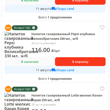
В наличии
В корзину
Chupa Lend
11 августа
Всего
1
предложение
Возврат НДС
Напиток газированный Pepsi клубника
Великобритания 330 мл., ж/б
24 шт в упаковке
116
.00
₽
/
шт
В наличии
В корзину
Chupa Lend
11 августа
Всего
1
предложение
Возврат НДС
Напиток газированный Lotte милкис банан
Корея 250 мл., ж/б
30 шт в упаковке