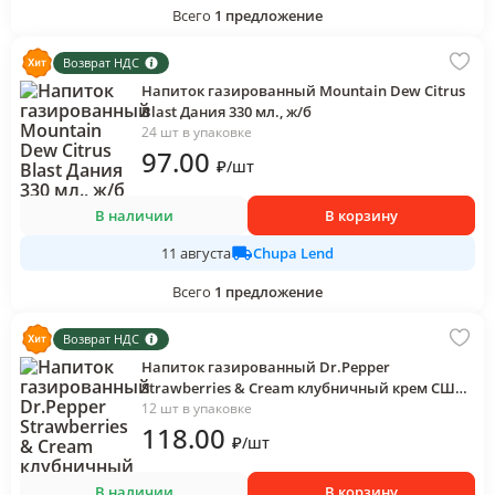
Всего
1
предложение
Возврат НДС
Напиток газированный Mountain Dew Citrus
Blast Дания 330 мл., ж/б
24 шт в упаковке
97
.00
₽
/
шт
В наличии
В корзину
Chupa Lend
11 августа
Всего
1
предложение
Возврат НДС
Напиток газированный Dr.Pepper
Strawberries & Cream клубничный крем США
355 мл., ж/б
12 шт в упаковке
118
.00
₽
/
шт
В наличии
В корзину