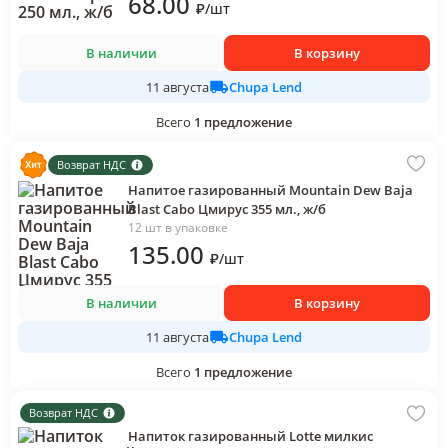
68
.00
₽
/
шт
В наличии
В корзину
Chupa Lend
11 августа
Всего
1
предложение
Возврат НДС
Напитое газированный Mountain Dew Baja
Blast Cabo Цмирус 355 мл., ж/б
12 шт в упаковке
135
.00
₽
/
шт
В наличии
В корзину
Chupa Lend
11 августа
Всего
1
предложение
Возврат НДС
Напиток газированный Lotte милкис