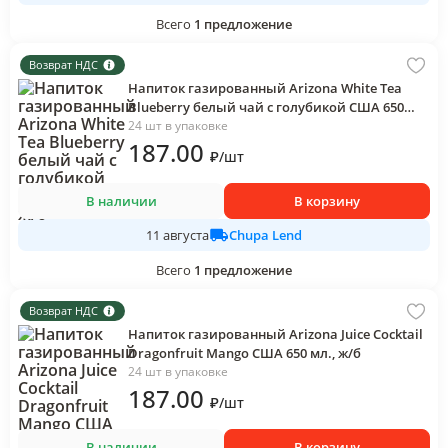
Всего
1
предложение
Возврат НДС
Напиток газированный Arizona White Tea
Blueberry белый чай с голубикой США 650
мл., ж/б
24 шт в упаковке
187
.00
₽
/
шт
В наличии
В корзину
Chupa Lend
11 августа
Всего
1
предложение
Возврат НДС
Напиток газированный Arizona Juice Cocktail
Dragonfruit Mango США 650 мл., ж/б
24 шт в упаковке
187
.00
₽
/
шт
В наличии
В корзину