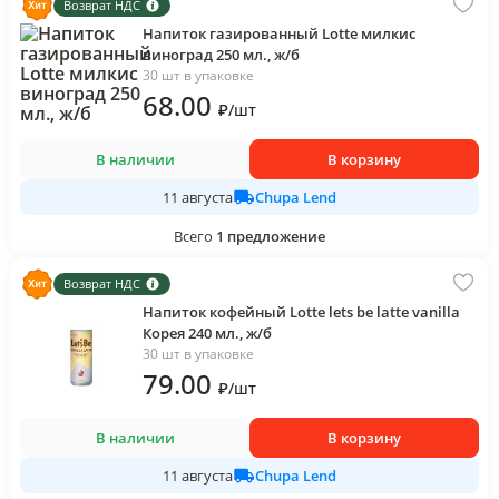
Возврат НДС
Напиток газированный Lotte милкис
виноград 250 мл., ж/б
30 шт в упаковке
68
.00
₽
/
шт
В наличии
В корзину
Chupa Lend
11 августа
Всего
1
предложение
Возврат НДС
Напиток кофейный Lotte lets be latte vanilla
Корея 240 мл., ж/б
30 шт в упаковке
79
.00
₽
/
шт
В наличии
В корзину
Chupa Lend
11 августа