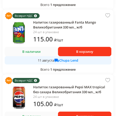
Всего
1
предложение
Возврат НДС
Напиток газированный Fanta Mango
Великобритания 330 мл., ж/б
24 шт в упаковке
115
.00
₽
/
шт
В наличии
В корзину
Chupa Lend
11 августа
Всего
1
предложение
Возврат НДС
Напиток газированный Pepsi MAX tropical
без сахара Великобритания 330 мл., ж/б
24 шт в упаковке
105
.00
₽
/
шт