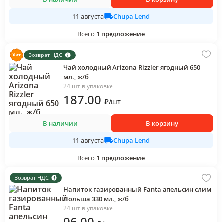
Chupa Lend
11 августа
Всего
1
предложение
Возврат НДС
Чай холодный Arizona Rizzler ягодный 650
мл., ж/б
24 шт в упаковке
187
.00
₽
/
шт
В наличии
В корзину
Chupa Lend
11 августа
Всего
1
предложение
Возврат НДС
Напиток газированный Fanta апельсин слим
Польша 330 мл., ж/б
24 шт в упаковке
96
.00