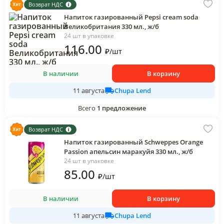
Возврат НДС
Напиток газированный Pepsi cream soda
Великобритания 330 мл., ж/б
24 шт в упаковке
116
.00
₽
/
шт
В наличии
В корзину
Chupa Lend
11 августа
Всего
1
предложение
Возврат НДС
Напиток газированный Schweppes Orange
Passion апельсин маракуйя 330 мл., ж/б
24 шт в упаковке
85
.00
₽
/
шт
В наличии
В корзину
Chupa Lend
11 августа