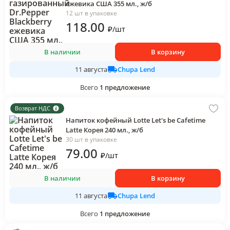
ежевика США 355 мл., ж/б
12 шт в упаковке
118
.00
₽
/
шт
В наличии
В корзину
Chupa Lend
11 августа
Всего
1
предложение
Возврат НДС
Напиток кофейный Lotte Let's be Cafetime
Latte Корея 240 мл., ж/б
30 шт в упаковке
79
.00
₽
/
шт
В наличии
В корзину
Chupa Lend
11 августа
Всего
1
предложение