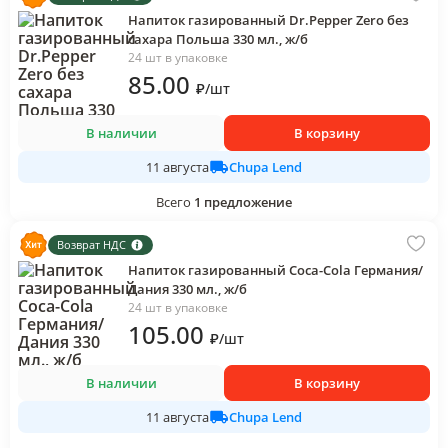
Напиток газированный Dr.Pepper Zero без
сахара Польша 330 мл., ж/б
24 шт в упаковке
85
.00
₽
/
шт
В наличии
В корзину
Chupa Lend
11 августа
Всего
1
предложение
Возврат НДС
Напиток газированный Coca-Cola Германия/
Дания 330 мл., ж/б
24 шт в упаковке
105
.00
₽
/
шт
В наличии
В корзину
Chupa Lend
11 августа