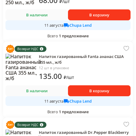
68
.00
₽
/
шт
В наличии
В корзину
Chupa Lend
11 августа
Всего
1
предложение
Возврат НДС
Напиток газированный Fanta ананас США
355 мл., ж/б
12 шт в упаковке
135
.00
₽
/
шт
В наличии
В корзину
Chupa Lend
11 августа
Всего
1
предложение
Возврат НДС
Напиток газированный Dr.Pepper Blackberry