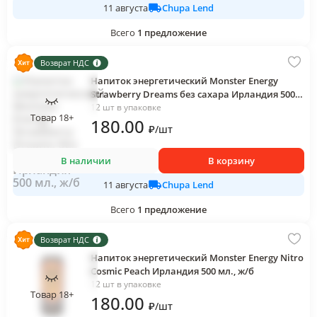
Chupa Lend
11 августа
Всего
1
предложение
Возврат НДС
Напиток энергетический Monster Energy
Strawberry Dreams без сахара Ирландия 500
мл., ж/б
12 шт в упаковке
Товар 18+
180
.00
₽
/
шт
В наличии
В корзину
Chupa Lend
11 августа
Всего
1
предложение
Возврат НДС
Напиток энергетический Monster Energy Nitro
Cosmic Peach Ирландия 500 мл., ж/б
12 шт в упаковке
Товар 18+
180
.00
₽
/
шт