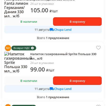
24 шт в упаковке
105
.00
₽
/
шт
В наличии
В корзину
Chupa Lend
11 августа
Всего
1
предложение
Возврат НДС
Напиток газированный Sprite Польша 330
мл., ж/б
24 шт в упаковке
99
.00
₽
/
шт
В наличии
В корзину
Chupa Lend
11 августа
Всего
1
предложение