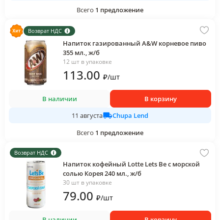
Всего
1
предложение
Возврат НДС
Напиток газированный A&W корневое пиво
355 мл., ж/б
12 шт в упаковке
113
.00
₽
/
шт
В наличии
В корзину
Chupa Lend
11 августа
Всего
1
предложение
Возврат НДС
Напиток кофейный Lotte Lets Be с морской
солью Корея 240 мл., ж/б
30 шт в упаковке
79
.00
₽
/
шт
В наличии
В корзину