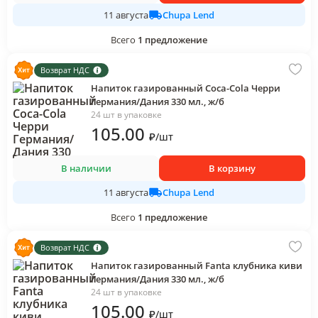
Chupa Lend
11 августа
Всего
1
предложение
Возврат НДС
Напиток газированный Coca-Cola Черри
Германия/Дания 330 мл., ж/б
24 шт в упаковке
105
.00
₽
/
шт
В наличии
В корзину
Chupa Lend
11 августа
Всего
1
предложение
Возврат НДС
Напиток газированный Fanta клубника киви
Германия/Дания 330 мл., ж/б
24 шт в упаковке
105
.00
₽
/
шт