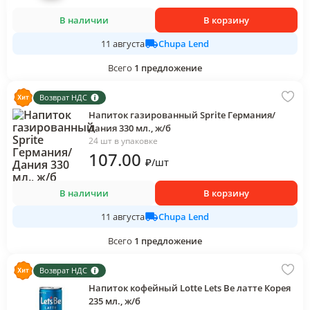
В наличии
В корзину
Chupa Lend
11 августа
Всего
1
предложение
Возврат НДС
Напиток газированный Sprite Германия/
Дания 330 мл., ж/б
24 шт в упаковке
107
.00
₽
/
шт
В наличии
В корзину
Chupa Lend
11 августа
Всего
1
предложение
Возврат НДС
Напиток кофейный Lotte Lets Be латте Корея
235 мл., ж/б