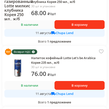
клубника Корея 250 мл., ж/б
30 шт в упаковке
68
.00
₽
/
шт
В наличии
В корзину
Chupa Lend
11 августа
Всего
1
предложение
Возврат НДС
Напиток кофейный Lotte Let's be Arabica
Корея 235 мл., ж/б
30 шт в упаковке
76
.00
₽
/
шт
В наличии
В корзину
Chupa Lend
11 августа
Всего
1
предложение