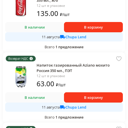
355 мл., ж/б
12 шт в упаковке
135
.00
₽
/
шт
В наличии
В корзину
Chupa Lend
11 августа
Всего
1
предложение
Возврат НДС
Напиток газированный Aziano мохито
Россия 350 мл., ПЭТ
12 шт в упаковке
63
.00
₽
/
шт
В наличии
В корзину
Chupa Lend
11 августа
Всего
1
предложение