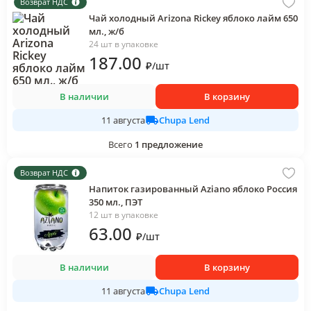
Возврат НДС
Чай холодный Arizona Rickey яблоко лайм 650
мл., ж/б
24 шт в упаковке
187
.00
₽
/
шт
В наличии
В корзину
Chupa Lend
11 августа
Всего
1
предложение
Возврат НДС
Напиток газированный Aziano яблоко Россия
350 мл., ПЭТ
12 шт в упаковке
63
.00
₽
/
шт
В наличии
В корзину
Chupa Lend
11 августа