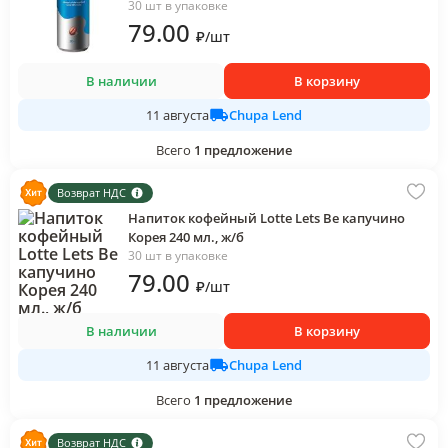
30 шт в упаковке
79
.00
₽
/
шт
В наличии
В корзину
Chupa Lend
11 августа
Всего
1
предложение
Возврат НДС
Напиток кофейный Lotte Lets Be капучино
Корея 240 мл., ж/б
30 шт в упаковке
79
.00
₽
/
шт
В наличии
В корзину
Chupa Lend
11 августа
Всего
1
предложение
Возврат НДС