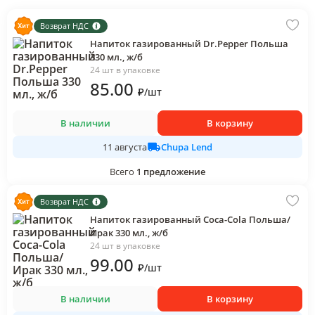
Возврат НДС
Напиток газированный Dr.Pepper Польша
330 мл., ж/б
24 шт в упаковке
85
.00
₽
/
шт
В наличии
В корзину
Chupa Lend
11 августа
Всего
1
предложение
Возврат НДС
Напиток газированный Coca-Cola Польша/
Ирак 330 мл., ж/б
24 шт в упаковке
99
.00
₽
/
шт
В наличии
В корзину