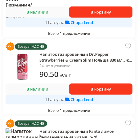
В наличии
В корзину
Chupa Lend
11 августа
Всего
1
предложение
Возврат НДС
Напиток газированный Dr.Pepper
Strawberries & Cream Slim Польша 330 мл., ж/
б
24 шт в упаковке
90
.50
₽
/
шт
В наличии
В корзину
Chupa Lend
11 августа
Всего
1
предложение
Возврат НДС
Напиток газированный Fanta лимон
Германия/Дания 330 мл., ж/б