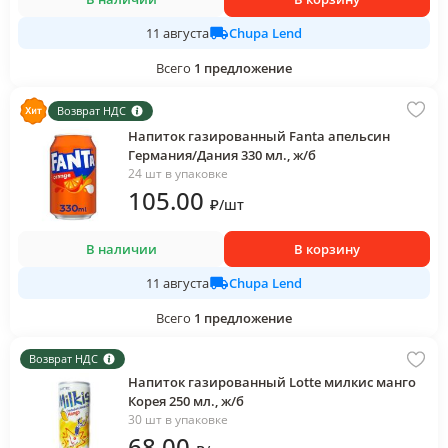
Chupa Lend
11 августа
Всего
1
предложение
Возврат НДС
Напиток газированный Fanta апельсин
Германия/Дания 330 мл., ж/б
24 шт в упаковке
105
.00
₽
/
шт
В наличии
В корзину
Chupa Lend
11 августа
Всего
1
предложение
Возврат НДС
Напиток газированный Lotte милкис манго
Корея 250 мл., ж/б
30 шт в упаковке
68
.00