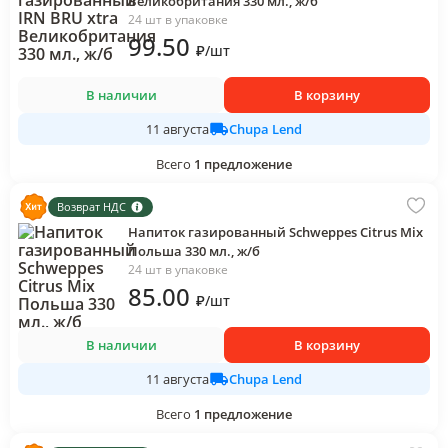
Великобритания 330 мл., ж/б
24 шт в упаковке
99
.50
₽
/
шт
В наличии
В корзину
Chupa Lend
11 августа
Всего
1
предложение
Возврат НДС
Напиток газированный Schweppes Citrus Mix
Польша 330 мл., ж/б
24 шт в упаковке
85
.00
₽
/
шт
В наличии
В корзину
Chupa Lend
11 августа
Всего
1
предложение