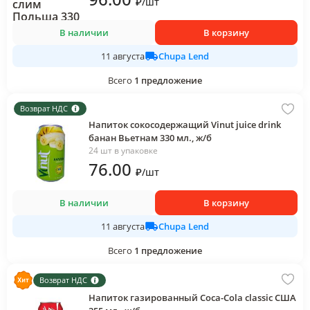
₽
/
шт
В наличии
В корзину
Chupa Lend
11 августа
Всего
1
предложение
Возврат НДС
Напиток сокосодержащий Vinut juice drink
банан Вьетнам 330 мл., ж/б
24 шт в упаковке
76
.00
₽
/
шт
В наличии
В корзину
Chupa Lend
11 августа
Всего
1
предложение
Возврат НДС
Напиток газированный Coca-Cola classic США