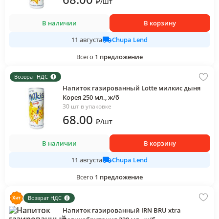
₽
/
шт
В наличии
В корзину
Chupa Lend
11 августа
Всего
1
предложение
Возврат НДС
Напиток газированный Lotte милкис дыня
Корея 250 мл., ж/б
30 шт в упаковке
68
.00
₽
/
шт
В наличии
В корзину
Chupa Lend
11 августа
Всего
1
предложение
Возврат НДС
Напиток газированный IRN BRU xtra