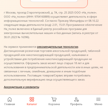
г Москва, проезд Старопетровский, д. 7А, стр. 25 2025 ООО «На_полке».
ООО «На_полке» (ИНН: 9704160889) осуществляет деятельность в сфере
информационных технологий. Согласно Приказу Минцифры от 08.10.22
следующие виды деятельности (код): 2.01, 15.01.
Программное обеспечение
На_полке включено в Единый реестр российских программ для
электронных вычислительных машин и баз данных (запись в реестре от
30.01.2023 № 16396).
На сервисе применяются
рекомендательные технологии
.
Дистанционная розничная торговля алкогольной продукцией, табачной
продукцией или никотинсодержащей продукцией, кальянами и
устройствами для потребления никотинсодержащей продукции не
осуществляется. Оформить заказ может лицо старше 18 лет и для
использования в предпринимательской деятельности или в иных целях, не
связанных с личным, семейным, домашним и иным подобным
использованием. Поставщик товаров/Сервис вправе потребовать
дополнительную верификацию лица осуществляющего заказ.
Аккредитация и реквизиты
Главная
Каталог
Корзина
Профиль
Меню