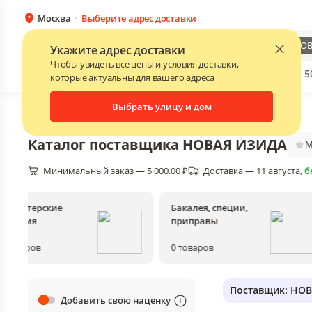
Москва
Выберите адрес доставки
Каталог
Для бизнеса
НОВ
Укажите адрес доставки
Чтобы увидеть все цены и условия доставки,
Бренды
Прайс-листы поставщиков
Скидки до 
NEW
которые актуальны для вашего адреса
Выбрать улицу и дом
Главная
•
Каталог
Каталог поставщика
НОВАЯ ИЗИДА
М
Минимальный заказ — 5 000.00 ₽
Доставка — 11 августа
, 
б
Кондитерские
Бакалея, специи,
изделия
приправы
0
товаров
0
товаров
Поставщик: НО
Добавить свою наценку