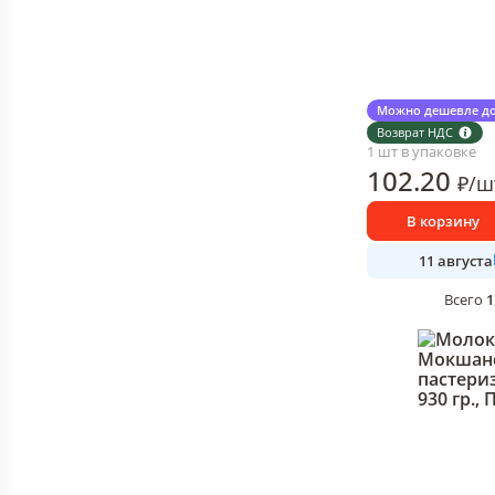
Кефир Мокшански
Можно дешевле до
930 гр., ПЭТ
Возврат НДС
1 шт в упаковке
102
.20
₽
/
ш
В корзину
11 августа
1
Всего