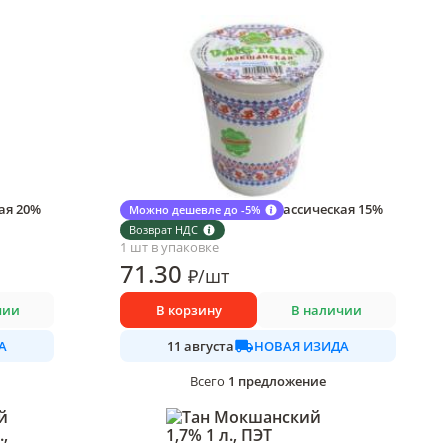
ая 20%
Сметана Мокшанский классическая 15%
Можно дешевле до -5%
200 гр., ПЭТ
Возврат НДС
1 шт в упаковке
71
.30
₽
/
шт
чии
В корзину
В наличии
А
НОВАЯ ИЗИДА
11 августа
1
предложение
Всего