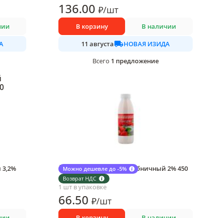
136
.00
₽
/
шт
чии
В корзину
В наличии
А
НОВАЯ ИЗИДА
11 августа
1
предложение
Всего
 3,2%
Йогурт Мокшанский клубничный 2% 450
Можно дешевле до -5%
гр., ПЭТ
Возврат НДС
1 шт в упаковке
66
.50
₽
/
шт
чии
В корзину
В наличии