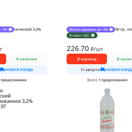
й классический 3,2%
Творог Мокшанский 9% 450 гр., п
 -5%
Можно дешевле до -5%
1 шт в упаковке
Возврат НДС
226
.70
т
₽
/
шт
В наличии
В корзину
В нали
НОВАЯ ИЗИДА
НОВАЯ ИЗИД
11 августа
предложение
1
предложение
Всего