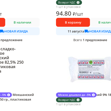
180 гр., пластик
Возврат НДС
1 шт в упаковке
94
.80
т
₽
/
шт
В наличии
В корзину
В нали
НОВАЯ ИЗИДА
НОВАЯ ИЗИД
11 августа
предложение
1
предложение
Всего
ивочное Мокшанский
Творог Мокшанский мягкий 9% 180
 -5%
Можно дешевле до -5%
50 гр., пластиковая
флоу-пак
Возврат НДС
1 шт в упаковке