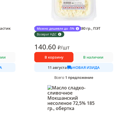
ластик
Творог Мокшанский 9% 280 гр., ПЭТ
Можно дешевле до -5%
1 шт в упаковке
Возврат НДС
140
.60
₽
/
шт
чии
В корзину
В наличии
А
НОВАЯ ИЗИДА
11 августа
1
предложение
Всего