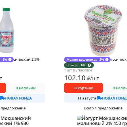
й классический 2,5%
Сметана Мокшанский классическ
 -5%
Можно дешевле до -5%
300 гр., ПЭТ
Возврат НДС
1 шт в упаковке
102
.10
т
₽
/
шт
В наличии
В корзину
В нали
НОВАЯ ИЗИДА
НОВАЯ ИЗИД
11 августа
предложение
1
предложение
Всего