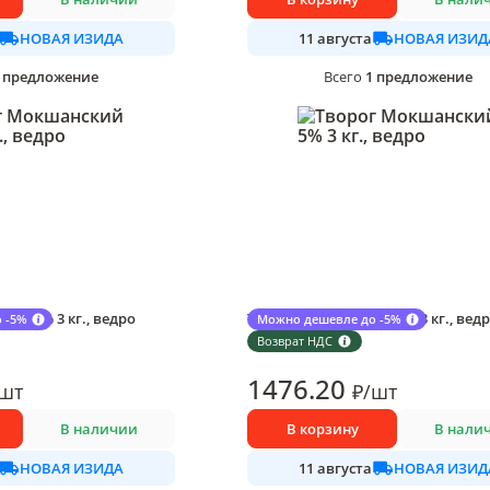
НОВАЯ ИЗИДА
НОВАЯ ИЗИД
11 августа
предложение
1
предложение
Всего
й 1,8% 3 кг., ведро
Творог Мокшанский 5% 3 кг., вед
 -5%
Можно дешевле до -5%
1 шт в упаковке
Возврат НДС
1476
.20
шт
₽
/
шт
В наличии
В корзину
В нали
НОВАЯ ИЗИДА
НОВАЯ ИЗИД
11 августа