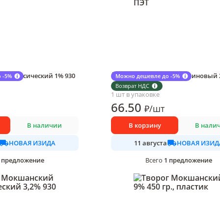
й классический 1% 930
Йогурт Мокшанский малиновый 
 -5%
Можно дешевле до -5%
гр., ПЭТ
Возврат НДС
1 шт в упаковке
66
.50
₽
/
шт
В наличии
В корзину
В нали
НОВАЯ ИЗИДА
НОВАЯ ИЗИД
11 августа
предложение
1
предложение
Всего