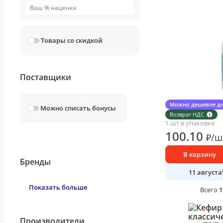
Товары со скидкой
Поставщики
Кефир Мокшански
Можно дешевле до
Можно списать бонусы
930 гр., ПЭТ
Возврат НДС
1 шт в упаковке
100
.10
₽
/
ш
В корзину
Бренды
11 августа
Показать больше
1
Всего
Производители