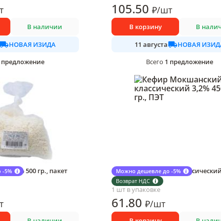
105
.50
т
₽
/
шт
В наличии
В корзину
В нали
НОВАЯ ИЗИДА
НОВАЯ ИЗИД
11 августа
предложение
1
предложение
Всего
а 1,8% 500 гр., пакет
Кефир Мокшанский классический
 -5%
Можно дешевле до -5%
450 гр., ПЭТ
Возврат НДС
1 шт в упаковке
61
.80
т
₽
/
шт
В наличии
В корзину
В нали