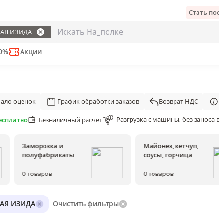
Стать п
АЯ ИЗИДА
50%
Акции
ало оценок
График обработки заказов
Возврат НДС
Разгрузка с машины, без заноса 
есплатно
Безналичный расчет
Заморозка и
Майонез, кетчуп,
полуфабрикаты
соусы, горчица
0
товаров
0
товаров
ВАЯ ИЗИДА
Очистить фильтры