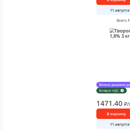
11 августа
1
Всего
Творог Мокшански
Можно дешевле до
1 шт в упаковке
Возврат НДС
1471
.40
₽
/
В корзину
11 августа