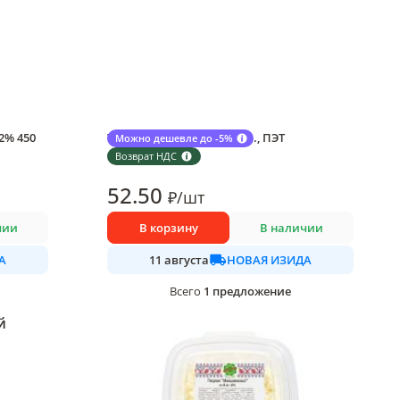
2% 450
Тан Мокшанский 1,7% 1 л., ПЭТ
Можно дешевле до -5%
1 шт в упаковке
Возврат НДС
52
.50
₽
/
шт
чии
В корзину
В наличии
А
НОВАЯ ИЗИДА
11 августа
1
предложение
Всего