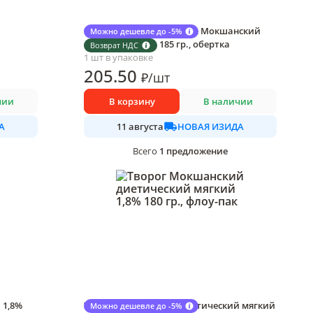
Масло сладко-сливочное Мокшанский
Можно дешевле до -5%
несоленое 72,5% 185 гр., обертка
Возврат НДС
1 шт в упаковке
205
.50
₽
/
шт
чии
В корзину
В наличии
А
НОВАЯ ИЗИДА
11 августа
1
предложение
Всего
 1,8%
Творог Мокшанский диетический мягкий
Можно дешевле до -5%