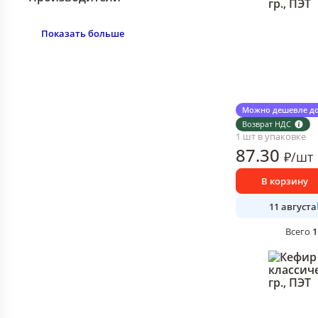
Показать больше
Кефир Мокшански
Можно дешевле до
гр., ПЭТ
Возврат НДС
1 шт в упаковке
87
.30
₽
/
шт
В корзину
11 августа
1
Всего