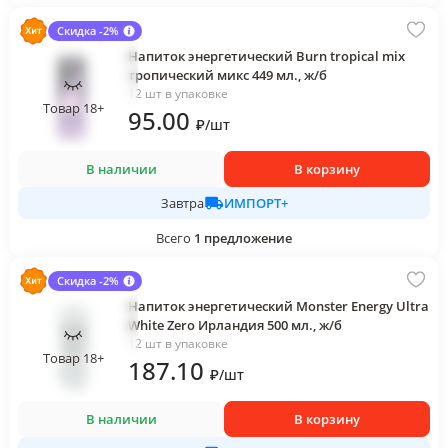
Скидка -2%
Напиток энергетический Burn tropical mix
тропический микс 449 мл., ж/б
12 шт в упаковке
Товар 18+
95
.00
₽
/
шт
В наличии
В корзину
ИМПОРТ+
Завтра
Всего
1
предложение
Скидка -2%
Напиток энергетический Monster Energy Ultra
White Zero Ирландия 500 мл., ж/б
12 шт в упаковке
Товар 18+
187
.10
₽
/
шт
В наличии
В корзину