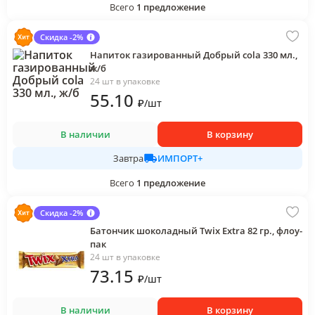
Всего
1
предложение
Скидка -2%
Напиток газированный Добрый cola 330 мл.,
ж/б
24 шт в упаковке
55
.10
₽
/
шт
В наличии
В корзину
ИМПОРТ+
Завтра
Всего
1
предложение
Скидка -2%
Батончик шоколадный Twix Extra 82 гр., флоу-
пак
24 шт в упаковке
73
.15
₽
/
шт
В наличии
В корзину