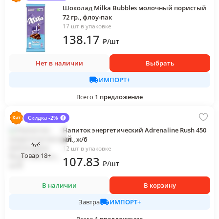
Шоколад Milka Bubbles молочный пористый
72 гр., флоу-пак
17 шт в упаковке
138
.17
₽
/
шт
Нет в наличии
Выбрать
ИМПОРТ+
Всего
1
предложение
Скидка -2%
Напиток энергетический Adrenaline Rush 450
мл., ж/б
12 шт в упаковке
Товар 18+
107
.83
₽
/
шт
В наличии
В корзину
ИМПОРТ+
Завтра