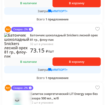
В наличии
В корзину
ИМПОРТ+
Завтра
Всего
1
предложение
Скидка -2%
Батончик шоколадный Snickers лесной орех
81 гр., флоу-пак
32 шт в упаковке
73
.15
₽
/
шт
В наличии
В корзину
ИМПОРТ+
Завтра
Всего
1
предложение
Скидка -2%
Напиток энергетический LiT Energy зеро без
сахара 500 мл., ж/б
12 шт в упаковке