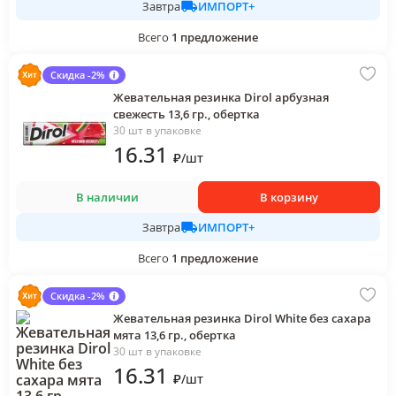
ИМПОРТ+
Завтра
Всего
1
предложение
Скидка -2%
Жевательная резинка Dirol арбузная
свежесть 13,6 гр., обертка
30 шт в упаковке
16
.31
₽
/
шт
В наличии
В корзину
ИМПОРТ+
Завтра
Всего
1
предложение
Скидка -2%
Жевательная резинка Dirol White без сахара
мята 13,6 гр., обертка
30 шт в упаковке
16
.31
₽
/
шт