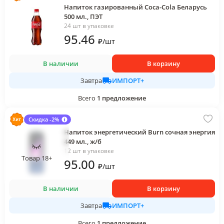
Напиток газированный Coca-Cola Беларусь
500 мл., ПЭТ
24 шт в упаковке
95
.46
₽
/
шт
В наличии
В корзину
ИМПОРТ+
Завтра
Всего
1
предложение
Скидка -2%
Напиток энергетический Burn сочная энергия
449 мл., ж/б
12 шт в упаковке
Товар 18+
95
.00
₽
/
шт
В наличии
В корзину
ИМПОРТ+
Завтра
Всего
1
предложение