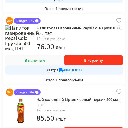
Всего
1
предложение
Скидка -2%
Напиток газированный Pepsi Cola Грузия 500
мл., ПЭТ
12 шт в упаковке
76
.00
₽
/
шт
В наличии
В корзину
ИМПОРТ+
Завтра
Всего
1
предложение
Скидка -2%
Чай холодный Lipton черный персик 500 мл.,
ПЭТ
12 шт в упаковке
85
.50
₽
/
шт