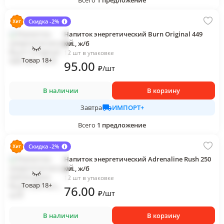
Всего
1
предложение
Скидка -2%
Напиток энергетический Burn Original 449
мл., ж/б
12 шт в упаковке
Товар 18+
95
.00
₽
/
шт
В наличии
В корзину
ИМПОРТ+
Завтра
Всего
1
предложение
Скидка -2%
Напиток энергетический Adrenaline Rush 250
мл., ж/б
12 шт в упаковке
Товар 18+
76
.00
₽
/
шт
В наличии
В корзину