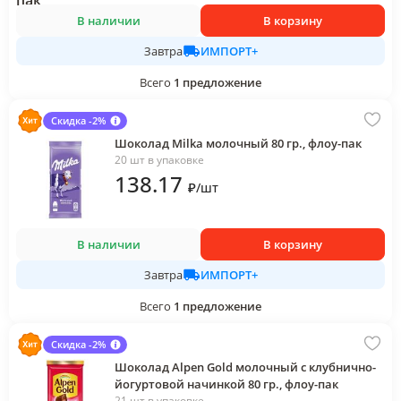
В наличии
В корзину
ИМПОРТ+
Завтра
Всего
1
предложение
Скидка -2%
Шоколад Milka молочный 80 гр., флоу-пак
20 шт в упаковке
138
.17
₽
/
шт
В наличии
В корзину
ИМПОРТ+
Завтра
Всего
1
предложение
Скидка -2%
Шоколад Alpen Gold молочный с клубнично-
йогуртовой начинкой 80 гр., флоу-пак
21 шт в упаковке