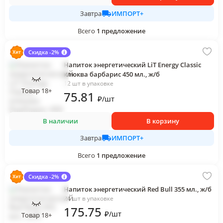
ИМПОРТ+
Завтра
Всего
1
предложение
Скидка -2%
Напиток энергетический LiT Energy Classic
клюква барбарис 450 мл., ж/б
12 шт в упаковке
Товар 18+
75
.81
₽
/
шт
В наличии
В корзину
ИМПОРТ+
Завтра
Всего
1
предложение
Скидка -2%
Напиток энергетический Red Bull 355 мл., ж/б
24 шт в упаковке
175
.75
₽
/
шт
Товар 18+