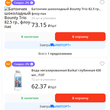
Скидка -2%
Батончик шоколадный Bounty Trio 82.5 гр.,
флоу-пак
24 шт в упаковке
73
.15
₽
/
шт
В наличии
В корзину
ИМПОРТ+
Завтра
Всего
1
предложение
Скидка -2%
Вода негазированная Baikal глубинная 430
мл., ПЭТ
12 шт в упаковке
62
.37
₽
/
шт
В наличии
В корзину
ИМПОРТ+
Завтра