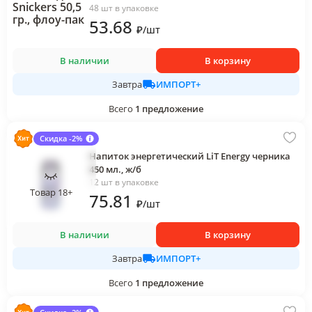
48 шт в упаковке
53
.68
₽
/
шт
В наличии
В корзину
ИМПОРТ+
Завтра
Всего
1
предложение
Скидка -2%
Напиток энергетический LiT Energy черника
450 мл., ж/б
12 шт в упаковке
Товар 18+
75
.81
₽
/
шт
В наличии
В корзину
ИМПОРТ+
Завтра
Всего
1
предложение