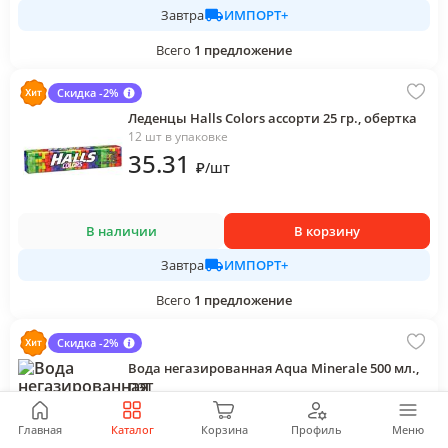
ИМПОРТ+
Завтра
Всего
1
предложение
Скидка -2%
Леденцы Halls Colors ассорти 25 гр., обертка
12 шт в упаковке
35
.31
₽
/
шт
В наличии
В корзину
ИМПОРТ+
Завтра
Всего
1
предложение
Скидка -2%
Вода негазированная Aqua Minerale 500 мл.,
ПЭТ
12 шт в упаковке
58
.14
Главная
Каталог
Корзина
Профиль
Меню
₽
/
шт