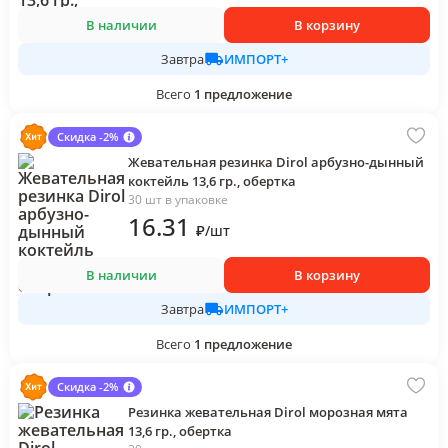
В наличии
В корзину
ИМПОРТ+
Завтра
Всего
1
предложение
Скидка -2%
Жевательная резинка Dirol арбузно-дынный
коктейль 13,6 гр., обертка
30 шт в упаковке
16
.31
₽
/
шт
В наличии
В корзину
ИМПОРТ+
Завтра
Всего
1
предложение
Скидка -2%
Резинка жевательная Dirol морозная мята
13,6 гр., обертка