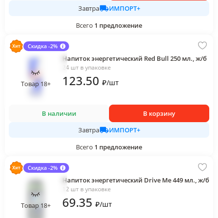
ИМПОРТ+
Завтра
Всего
1
предложение
Скидка -2%
Напиток энергетический Red Bull 250 мл., ж/б
24 шт в упаковке
123
.50
₽
/
шт
Товар 18+
В наличии
В корзину
ИМПОРТ+
Завтра
Всего
1
предложение
Скидка -2%
Напиток энергетический Drive Me 449 мл., ж/б
12 шт в упаковке
69
.35
₽
/
шт
Товар 18+