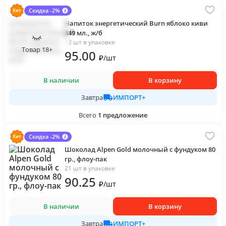
Скидка -2%
Напиток энергетический Burn яблоко киви
449 мл., ж/б
12 шт в упаковке
Товар 18+
95
.00
₽
/
шт
В наличии
В корзину
ИМПОРТ+
Завтра
Всего
1
предложение
Скидка -2%
Шоколад Alpen Gold молочный с фундуком 80
гр., флоу-пак
21 шт в упаковке
90
.25
₽
/
шт
В наличии
В корзину
ИМПОРТ+
Завтра