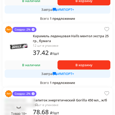
В наличии
В корзину
ИМПОРТ+
Завтра
Всего
1
предложение
Скидка -2%
Карамель леденцовая Halls ментол экстра 25
гр., бумага
12 шт в упаковке
37
.42
₽
/
шт
В наличии
В корзину
ИМПОРТ+
Завтра
Всего
1
предложение
Скидка -2%
Напиток энергетический Gorilla 450 мл., ж/б
24 шт в упаковке
78
.68
₽
/
шт
Товар 18+