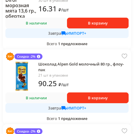
30 шт в упаковке
16
.31
₽
/
шт
В наличии
В корзину
ИМПОРТ+
Завтра
Всего
1
предложение
Скидка -2%
Шоколад Alpen Gold молочный 80 гр., флоу-
пак
21 шт в упаковке
90
.25
₽
/
шт
В наличии
В корзину
ИМПОРТ+
Завтра
Всего
1
предложение
Скидка -2%