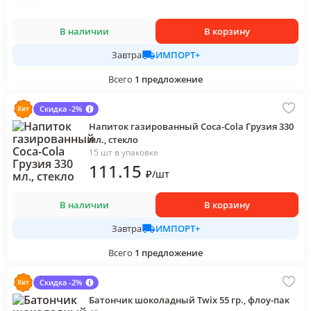
В наличии
В корзину
ИМПОРТ+
Завтра
Всего
1
предложение
Скидка -2%
Напиток газированный Coca-Cola Грузия 330
мл., стекло
15 шт в упаковке
111
.15
₽
/
шт
В наличии
В корзину
ИМПОРТ+
Завтра
Всего
1
предложение
Скидка -2%
Батончик шоколадный Twix 55 гр., флоу-пак