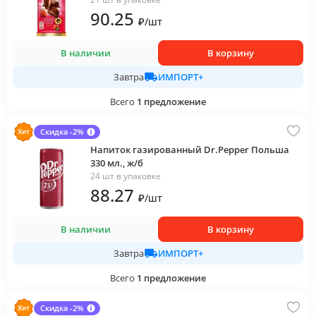
90
.25
₽
/
шт
В наличии
В корзину
ИМПОРТ+
Завтра
Всего
1
предложение
Скидка -2%
Напиток газированный Dr.Pepper Польша
330 мл., ж/б
24 шт в упаковке
88
.27
₽
/
шт
В наличии
В корзину
ИМПОРТ+
Завтра
Всего
1
предложение
Скидка -2%