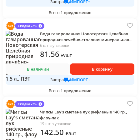
ИМПОРТ+
Завтра
Всего
1
предложение
Скидка -2%
Вода газированная Новотерская Целебная
природная лечебно-столовая минеральная
1,5 л., ПЭТ
6 шт в упаковке
81
.56
₽
/
шт
В наличии
В корзину
ИМПОРТ+
Завтра
Всего
1
предложение
Скидка -2%
Чипсы Lay's сметана лук рифленые 140 гр.,
флоу-пак
19 шт в упаковке
142
.50
₽
/
шт