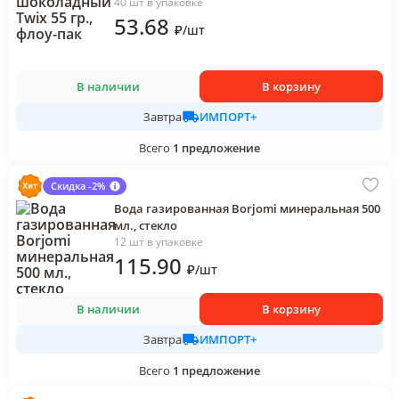
40 шт в упаковке
53
.68
₽
/
шт
В наличии
В корзину
ИМПОРТ+
Завтра
Всего
1
предложение
Скидка -2%
Вода газированная Borjomi минеральная 500
мл., стекло
12 шт в упаковке
115
.90
₽
/
шт
В наличии
В корзину
ИМПОРТ+
Завтра
Всего
1
предложение