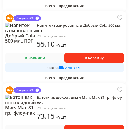
Всего
1
предложение
Скидка -2%
Напиток газированный Добрый Cola 500 мл.,
ПЭТ
24 шт в упаковке
55
.10
₽
/
шт
В наличии
В корзину
ИМПОРТ+
Завтра
Всего
1
предложение
Скидка -2%
Батончик шоколадный Mars Max 81 гр., флоу-
пак
24 шт в упаковке
73
.15
₽
/
шт