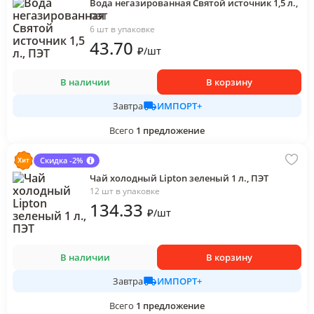
Вода негазированная Святой источник 1,5 л.,
ПЭТ
6 шт в упаковке
43
.70
₽
/
шт
В наличии
В корзину
ИМПОРТ+
Завтра
Всего
1
предложение
Скидка -2%
Чай холодный Lipton зеленый 1 л., ПЭТ
12 шт в упаковке
134
.33
₽
/
шт
В наличии
В корзину
ИМПОРТ+
Завтра
Всего
1
предложение