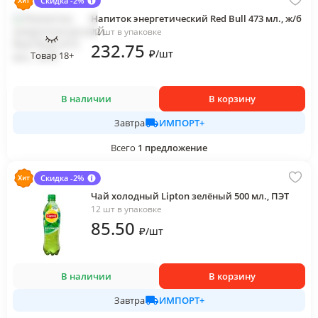
Скидка -2%
Напиток энергетический Red Bull 473 мл., ж/б
12 шт в упаковке
232
.75
₽
/
шт
Товар 18+
В наличии
В корзину
ИМПОРТ+
Завтра
Всего
1
предложение
Скидка -2%
Чай холодный Lipton зелёный 500 мл., ПЭТ
12 шт в упаковке
85
.50
₽
/
шт
В наличии
В корзину
ИМПОРТ+
Завтра