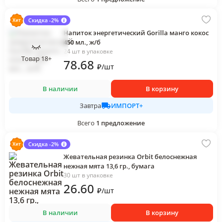
Скидка -2%
Напиток энергетический Gorilla манго кокос
450 мл., ж/б
24 шт в упаковке
Товар 18+
78
.68
₽
/
шт
В наличии
В корзину
ИМПОРТ+
Завтра
Всего
1
предложение
Скидка -2%
Жевательная резинка Orbit белоснежная
нежная мята 13,6 гр., бумага
30 шт в упаковке
26
.60
₽
/
шт
В наличии
В корзину