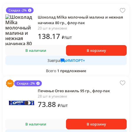
Скидка -2%
Шоколад Milka молочный малина и нежная
начинка 80 гр., флоу-пак
20 шт в упаковке
138
.17
₽
/
шт
В наличии
В корзину
ИМПОРТ+
Завтра
Всего
1
предложение
Скидка -2%
Печенье Oreo ваниль 95 гр., флоу-пак
28 шт в упаковке
73
.88
₽
/
шт
В наличии
В корзину