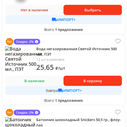
Нет в наличии
Выбрать
ИМПОРТ+
Всего
1
предложение
Скидка -2%
Вода негазированная Святой Источник 500
мл., ПЭТ
12 шт в упаковке
25
.65
₽
/
шт
В наличии
В корзину
ИМПОРТ+
Завтра
Всего
1
предложение
Скидка -2%
Батончик шоколадный Snickers 50,5 гр., флоу-
пак