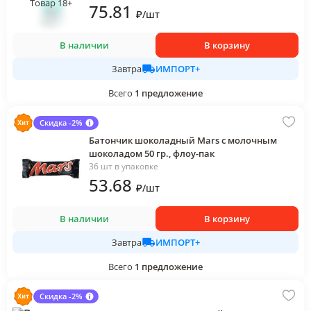
Товар 18+
75
.81
₽
/
шт
В наличии
В корзину
ИМПОРТ+
Завтра
Всего
1
предложение
Скидка -2%
Батончик шоколадный Mars с молочным
шоколадом 50 гр., флоу-пак
36 шт в упаковке
53
.68
₽
/
шт
В наличии
В корзину
ИМПОРТ+
Завтра
Всего
1
предложение
Скидка -2%