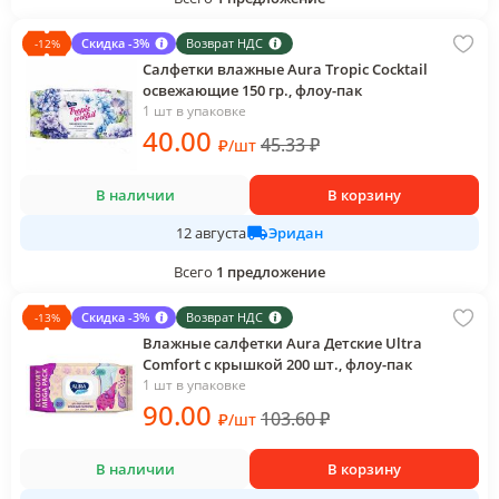
Скидка -3%
Возврат НДС
-
12
%
Салфетки влажные Aura Tropic Cocktail
освежающие 150 гр., флоу-пак
1 шт в упаковке
40
.00
45.33
₽
₽
/
шт
В наличии
В корзину
Эридан
12 августа
Всего
1
предложение
Скидка -3%
Возврат НДС
-
13
%
Влажные салфетки Aura Детские Ultra
Comfort с крышкой 200 шт., флоу-пак
1 шт в упаковке
90
.00
103.60
₽
₽
/
шт
В наличии
В корзину