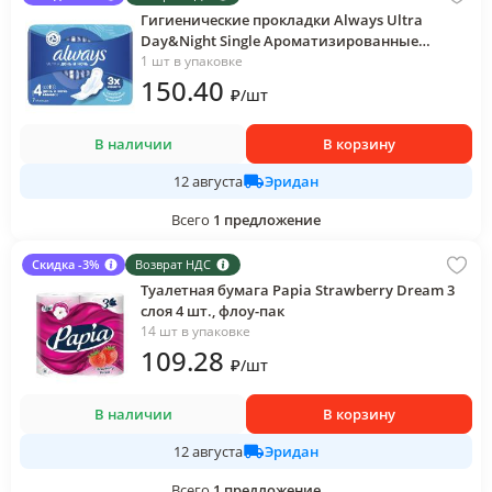
Гигиенические прокладки Always Ultra
Day&Night Single Ароматизированные
ультратонкие 7 штук, флоу-пак
1 шт в упаковке
150
.40
₽
/
шт
В наличии
В корзину
Эридан
12 августа
Всего
1
предложение
Скидка -3%
Возврат НДС
Туалетная бумага Papia Strawberry Dream 3
слоя 4 шт., флоу-пак
14 шт в упаковке
109
.28
₽
/
шт
В наличии
В корзину
Эридан
12 августа
Всего
1
предложение