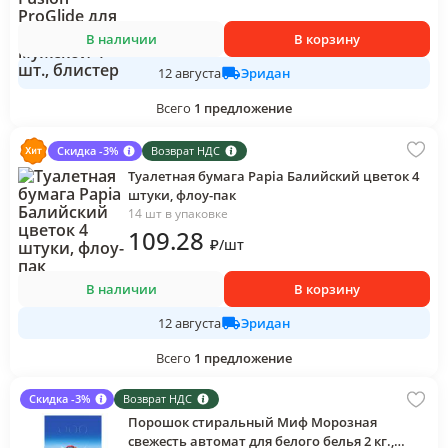
В наличии
В корзину
Эридан
12 августа
Всего
1
предложение
Скидка -3%
Возврат НДС
Туалетная бумага Papia Балийский цветок 4
штуки, флоу-пак
14 шт в упаковке
109
.28
₽
/
шт
В наличии
В корзину
Эридан
12 августа
Всего
1
предложение
Скидка -3%
Возврат НДС
Порошок стиральный Миф Морозная
свежесть автомат для белого белья 2 кг.,