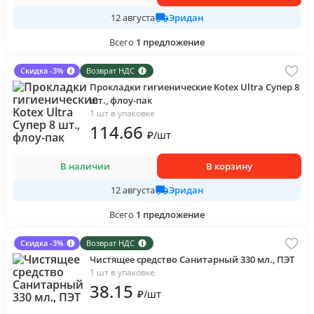
Эридан
12 августа
Всего
1
предложение
Скидка -3%
Возврат НДС
Прокладки гигиенические Kotex Ultra Cупер 8
шт., флоу-пак
1 шт в упаковке
114
.66
₽
/
шт
В наличии
В корзину
Эридан
12 августа
Всего
1
предложение
Скидка -3%
Возврат НДС
Чистящее средство Санитарный 330 мл., ПЭТ
1 шт в упаковке
38
.15
₽
/
шт