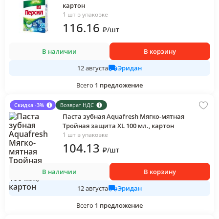
картон
1 шт в упаковке
116
.16
₽
/
шт
В наличии
В корзину
Эридан
12 августа
Всего
1
предложение
Скидка -3%
Возврат НДС
Паста зубная Aquafresh Мягко-мятная
Тройная защита XL 100 мл., картон
1 шт в упаковке
104
.13
₽
/
шт
В наличии
В корзину
Эридан
12 августа
Всего
1
предложение