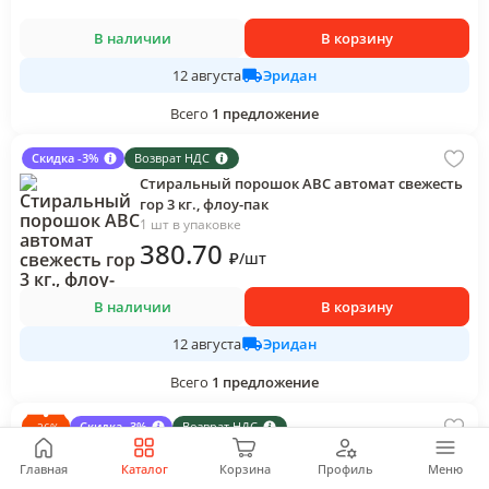
В наличии
В корзину
Эридан
12 августа
Всего
1
предложение
Скидка -3%
Возврат НДС
Стиральный порошок АВС автомат свежесть
гор 3 кг., флоу-пак
1 шт в упаковке
380
.70
₽
/
шт
В наличии
В корзину
Эридан
12 августа
Всего
1
предложение
Скидка -3%
Возврат НДС
-
26
%
Мыло Camay Dynamique Grapefruit Динамик
Главная
Каталог
Корзина
Профиль
Меню
85 гр., бумага