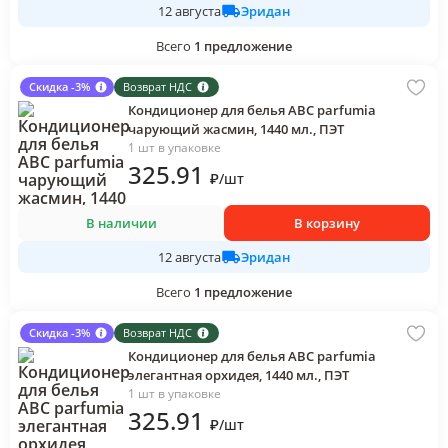
Эридан
12 августа
Всего
1
предложение
Скидка -3%
Возврат НДС
Кондиционер для белья АВС parfumia
чарующий жасмин, 1440 мл., ПЭТ
1 шт в упаковке
325
.91
₽
/
шт
В наличии
В корзину
Эридан
12 августа
Всего
1
предложение
Скидка -3%
Возврат НДС
Кондиционер для белья АВС parfumia
элегантная орхидея, 1440 мл., ПЭТ
1 шт в упаковке
325
.91
₽
/
шт