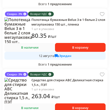
Всего
1
предложение
Скидка -3%
Возврат НДС
Полотенца бумажные Belux 3 в 1 белые 2 слоя
мегаупаковка 150 шт., пленка
1 шт в упаковке
80
.35
₽
/
шт
В наличии
В корзину
Эридан
12 августа
Всего
1
предложение
Скидка -3%
Возврат НДС
Средство для стирки АВС Деликатная стирка
1,5 л., ПЭТ
1 шт в упаковке
263
.04
₽
/
шт
В наличии
В корзину