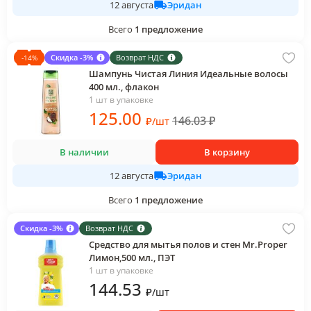
Эридан
12 августа
Всего
1
предложение
Скидка -3%
Возврат НДС
-
14
%
Шампунь Чистая Линия Идеальные волосы
400 мл., флакон
1 шт в упаковке
125
.00
146.03
₽
₽
/
шт
В наличии
В корзину
Эридан
12 августа
Всего
1
предложение
Скидка -3%
Возврат НДС
Средство для мытья полов и стен Mr.Proper
Лимон,500 мл., ПЭТ
1 шт в упаковке
144
.53
₽
/
шт