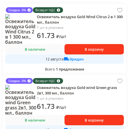
Скидка -3%
Возврат НДС
Освежитель воздуха Gold Wind Citrus 2 в 1 300
мл., баллон
1 шт в упаковке
61
.73
₽
/
шт
В наличии
В корзину
Эридан
12 августа
Всего
1
предложение
Скидка -3%
Возврат НДС
Освежитель воздуха Gold wind Green grass
2в1, 300 мл., баллон
1 шт в упаковке
61
.73
₽
/
шт
В наличии
В корзину