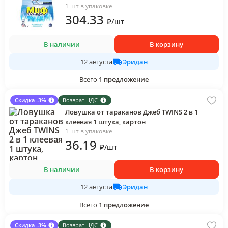
флоу-пак
1 шт в упаковке
304
.33
₽
/
шт
В наличии
В корзину
Эридан
12 августа
Всего
1
предложение
Скидка -3%
Возврат НДС
Ловушка от тараканов Джеб TWINS 2 в 1
клеевая 1 штука, картон
1 шт в упаковке
36
.19
₽
/
шт
В наличии
В корзину
Эридан
12 августа
Всего
1
предложение
Скидка -3%
Возврат НДС