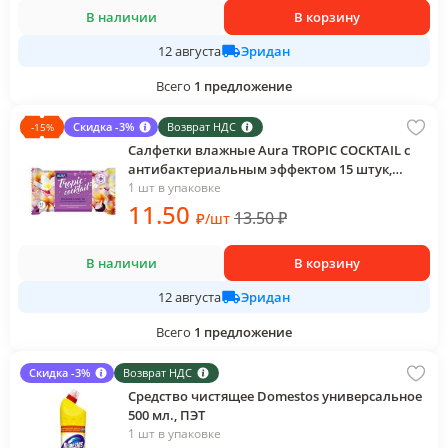
В наличии
В корзину
Эридан
12 августа
Всего
1
предложение
Скидка -3%
Возврат НДС
-
15
%
Салфетки влажные Aura TROPIC COCKTAIL с
антибактериальным эффектом 15 штук,
флоу-пак
1 шт в упаковке
11
.50
13.50
₽
₽
/
шт
В наличии
В корзину
Эридан
12 августа
Всего
1
предложение
Скидка -3%
Возврат НДС
Средство чистящее Domestos универсальное
500 мл., ПЭТ
1 шт в упаковке