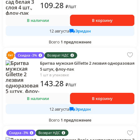
109
.28
₽
/
шт
В наличии
В корзину
Эридан
12 августа
Всего
1
предложение
Скидка -3%
Возврат НДС
Бритва мужская Gillette 2 лезвия одноразовая
5 штук, флоу-пак
1 шт в упаковке
143
.28
₽
/
шт
В наличии
В корзину
Эридан
12 августа
Всего
1
предложение
Скидка -3%
Возврат НДС