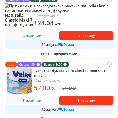
Прокладки гигиенические Naturella Classic
Maxi 7 шт., флоу-пак
1 шт в упаковке
128
.08
₽
/
шт
В наличии
В корзину
Эридан
12 августа
Всего
1
предложение
Скидка -3%
Возврат НДС
-
20
%
Туалетная бумага Veiro Classic 2 слоя 4 шт.,
флоу-пак
12 шт в упаковке
52
.00
64.82
₽
₽
/
шт
В наличии
В корзину
Эридан
12 августа