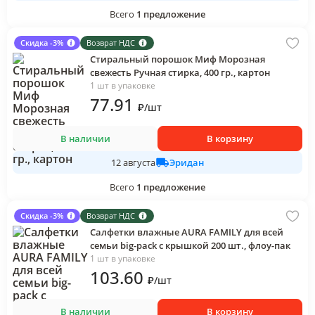
Всего
1
предложение
Скидка -3%
Возврат НДС
Стиральный порошок Миф Морозная
свежесть Ручная стирка, 400 гр., картон
1 шт в упаковке
77
.91
₽
/
шт
В наличии
В корзину
Эридан
12 августа
Всего
1
предложение
Скидка -3%
Возврат НДС
Салфетки влажные AURA FAMILY для всей
семьи big-pack с крышкой 200 шт., флоу-пак
1 шт в упаковке
103
.60
₽
/
шт
В наличии
В корзину