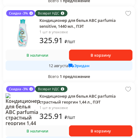
Всего
1
предложение
Скидка -3%
Возврат НДС
Кондиционер для белья АВС parfumia
sensitive, 1440 мл., ПЭТ
1 шт в упаковке
325
.91
₽
/
шт
В наличии
В корзину
Эридан
12 августа
Всего
1
предложение
Скидка -3%
Возврат НДС
Кондиционер для белья АВС parfumia
страстный георгин 1,44 л., ПЭТ
1 шт в упаковке
325
.91
₽
/
шт
В наличии
В корзину