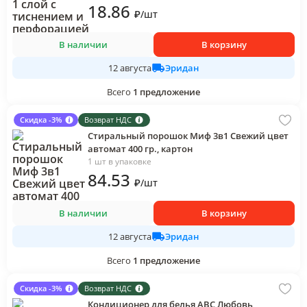
18
.86
₽
/
шт
В наличии
В корзину
Эридан
12 августа
Всего
1
предложение
Скидка -3%
Возврат НДС
Стиральный порошок Миф 3в1 Свежий цвет
автомат 400 гр., картон
1 шт в упаковке
84
.53
₽
/
шт
В наличии
В корзину
Эридан
12 августа
Всего
1
предложение
Скидка -3%
Возврат НДС
Кондиционер для белья ABC Любовь