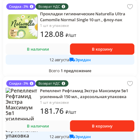
Скидка -3%
Возврат НДС
Прокладки гигиенические Naturella Ultra
Camomile Normal Single 10 шт., флоу-пак
1 шт в упаковке
128
.08
₽
/
шт
В наличии
В корзину
Эридан
12 августа
Всего
1
предложение
Скидка -3%
Возврат НДС
Репеллент Рефтамид Экстра Максимум 5в1
усиленный 150 мл., аэрозольная упаковка
1 шт в упаковке
181
.76
₽
/
шт
В наличии
В корзину
Эридан
12 августа