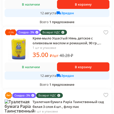
В наличии
В корзину
Эридан
12 августа
Всего
1
предложение
Скидка -3%
Возврат НДС
-
13
%
Крем-мыло Ушастый Нянь детское с
оливковым маслом и ромашкой, 90 гр.,
обертка
1 шт в упаковке
35
.00
40.28
₽
₽
/
шт
В наличии
В корзину
Эридан
12 августа
Всего
1
предложение
Скидка -3%
Возврат НДС
Туалетная бумага Papia Таинственный сад
белая 3 слоя 4 шт., флоу-пак
14 шт в упаковке