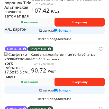
картон
1 шт в упаковке
107
.42
₽
/
шт
В наличии
В корзину
Эридан
12 августа
Всего
1
предложение
Скидка -3%
Возврат НДС
Салфетки хозяйственные York губчатые
17.5х15.5 см., пакет
1 шт в упаковке
90
.72
₽
/
шт
В наличии
В корзину
Эридан
12 августа
Всего
1
предложение
Скидка -3%
Возврат НДС