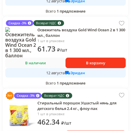
Эридан
12 августа
Всего
1
предложение
Скидка -3%
Возврат НДС
Освежитель воздуха Gold Wind Ocean 2 в 1 300
мл., баллон
1 шт в упаковке
61
.73
₽
/
шт
В наличии
В корзину
Эридан
12 августа
Всего
1
предложение
Скидка -3%
Возврат НДС
Стиральный порошок Ушастый нянь для
детского белья 2.4 кг., флоу-пак
1 шт в упаковке
462
.34
₽
/
шт