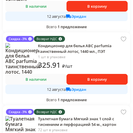
В наличии
В корзину
Эридан
12 августа
Всего
1
предложение
Скидка -3%
Возврат НДС
Кондиционер для белья АВС parfumia
таинственный лотос, 1440 мл., ПЭТ
1 шт в упаковке
325
.91
₽
/
шт
В наличии
В корзину
Эридан
12 августа
Всего
1
предложение
Скидка -3%
Возврат НДС
Туалетная бумага Мягкий знак 1 слой с
тиснением и перфорацией 54 м., картон
72 шт в упаковке