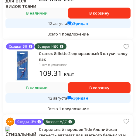
В наличии
В корзину
Эридан
12 августа
Всего
1
предложение
Скидка -3%
Возврат НДС
Станок Gillette 2 одноразовый 3 штуки, флоу-
пак
1 шт в упаковке
109
.31
₽
/
шт
В наличии
В корзину
Эридан
12 августа
Всего
1
предложение
Скидка -3%
Возврат НДС
Стиральный порошок Tide Альпийская
свежесть автомат для цветного белья 450 мл.,