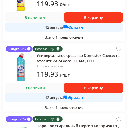
119
.93
₽
/
шт
В наличии
В корзину
Эридан
12 августа
Всего
1
предложение
Скидка -3%
Возврат НДС
Универсальное средство Domestos Свежесть
Атлантики 24 часа 500 мл., ПЭТ
1 шт в упаковке
119
.93
₽
/
шт
В наличии
В корзину
Эридан
12 августа
Всего
1
предложение
Скидка -3%
Возврат НДС
Порошок стиральный Персил Колор 450 гр.,