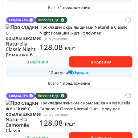
Всего
1
предложение
Скидка -3%
Возврат НДС
Прокладки с крылышками Naturella Classic
Night Ромашка 6 шт., флоу-пак
1 шт в упаковке
128
.08
₽
/
шт
В наличии
В корзину
Эридан
12 августа
Всего
1
предложение
Скидка -3%
Возврат НДС
Прокладки женские с крылышками Naturella
Camomile Classic Normal 9 шт., флоу-пак
1 шт в упаковке
128
.08
₽
/
шт
В наличии
В корзину