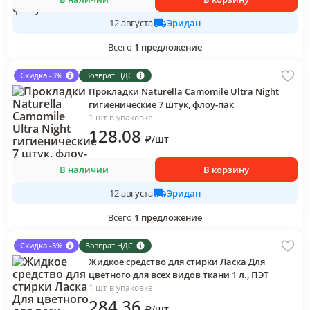
Эридан
12 августа
Всего
1
предложение
Скидка -3%
Возврат НДС
Прокладки Naturella Camomile Ultra Night
гигиенические 7 штук, флоу-пак
1 шт в упаковке
128
.08
₽
/
шт
В наличии
В корзину
Эридан
12 августа
Всего
1
предложение
Скидка -3%
Возврат НДС
Жидкое средство для стирки Ласка Для
цветного для всех видов ткани 1 л., ПЭТ
1 шт в упаковке
284
.36
₽
/
шт