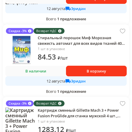
Эридан
12 августа
Всего
1
предложение
Скидка -3%
Возврат НДС
Стиральный порошок Миф Морозная
свежесть автомат для всех видов тканей 400
гр., картон
1 шт в упаковке
84
.53
₽
/
шт
В наличии
В корзину
Эридан
12 августа
Всего
1
предложение
Скидка -3%
Возврат НДС
Картридж сменный Gillette Mach 3 + Power
Fusion ProGlide для станка мужской 4 шт.,
блистер
1 шт в упаковке
1283
.12
₽
/
шт