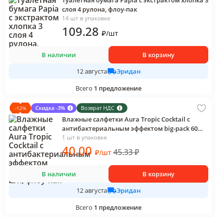
Туалетная бумага Papia с экстрактом хлопка 3
слоя 4 рулона, флоу-пак
14 шт в упаковке
109
.28
₽
/
шт
В наличии
В корзину
Эридан
12 августа
Всего
1
предложение
Скидка -3%
Возврат НДС
-
12
%
Влажные салфетки Aura Tropic Cocktail с
антибактериальным эффектом big-pack 60
шт., флоу-пак
1 шт в упаковке
40
.00
45.33
₽
₽
/
шт
В наличии
В корзину
Эридан
12 августа
Всего
1
предложение