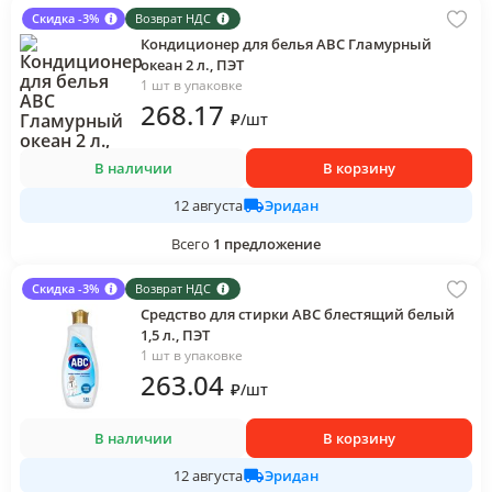
Скидка -3%
Возврат НДС
Кондиционер для белья АВС Гламурный
океан 2 л., ПЭТ
1 шт в упаковке
268
.17
₽
/
шт
В наличии
В корзину
Эридан
12 августа
Всего
1
предложение
Скидка -3%
Возврат НДС
Средство для стирки АВС блестящий белый
1,5 л., ПЭТ
1 шт в упаковке
263
.04
₽
/
шт
В наличии
В корзину
Эридан
12 августа