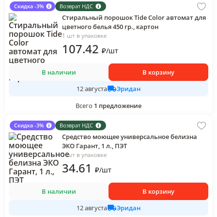
Скидка -3%
Возврат НДС
Стиральный порошок Tide Color автомат для
цветного белья 450 гр., картон
1 шт в упаковке
107
.42
₽
/
шт
В наличии
В корзину
Эридан
12 августа
Всего
1
предложение
Скидка -3%
Возврат НДС
Средство моющее универсальное белизна
ЭКО Гарант, 1 л., ПЭТ
1 шт в упаковке
34
.61
₽
/
шт
В наличии
В корзину
Эридан
12 августа