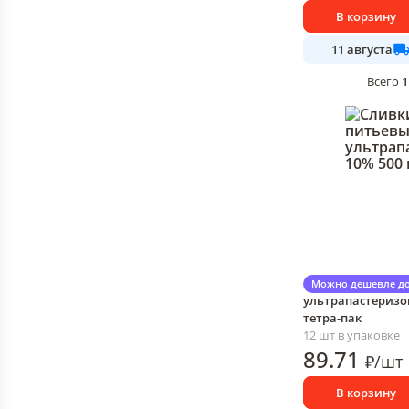
В корзину
11 августа
1
Всего
Сливки Milkavita
Можно дешевле до
ультрапастеризов
тетра-пак
12 шт в упаковке
89
.71
₽
/
шт
В корзину