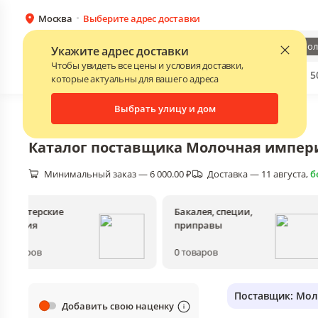
Москва
Выберите адрес доставки
Каталог
Для бизнеса
Мол
Укажите адрес доставки
Чтобы увидеть все цены и условия доставки,
Бренды
Прайс-листы поставщиков
Скидки до 
NEW
которые актуальны для вашего адреса
Выбрать улицу и дом
Главная
•
Каталог
Каталог поставщика
Молочная импер
Минимальный заказ — 6 000.00 ₽
Доставка — 11 августа
, 
б
Кондитерские
Бакалея, специи,
изделия
приправы
0
товаров
0
товаров
Поставщик: Мо
Добавить свою наценку