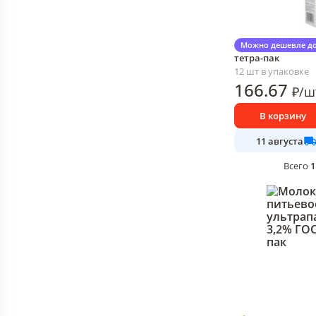
Сливки Profession
Можно дешевле до
тетра-пак
12 шт в упаковке
166
.67
₽
/
ш
В корзину
11 августа
1
Всего