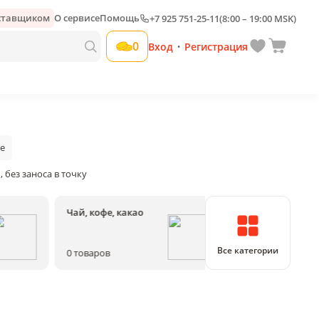
оставщиком
О сервисе
Помощь
+7 925 751-25-11
(8:00 – 19:00 MSK)
0
Вход
Регистрация
•
е
 без заноса в точку
Чай, кофе, какао
Соки, воды, на
Все категории
0
товаров
0
товаров