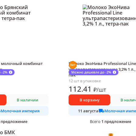
й молочный комбинат
Молоко ЭкоНива Professional Line
ак
ультрапастеризованное 3,2% 1 л.,
 -2%
Можно дешевле до -2%
пак
12 шт в упаковке
112
.41
₽
/
шт
В наличии
В корзину
В нали
Молочная империя
Молочная импе
11 августа
предложение
1
предложение
Всего