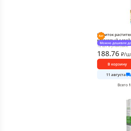
Напиток растител
кокосовый с соей 
Можно дешевле до
12 шт в упаковке
188
.76
₽
/
ш
В корзину
11 августа
1
Всего