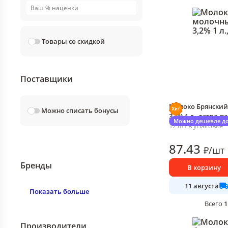
Товары со скидкой
Поставщики
Молоко Брянски
Можно списать бонусы
3,2% 1 л., тетра-п
Можно дешевле до
12 шт в упаковке
87
.43
₽
/
шт
Бренды
В корзину
11 августа
Показать больше
1
Всего
Производители