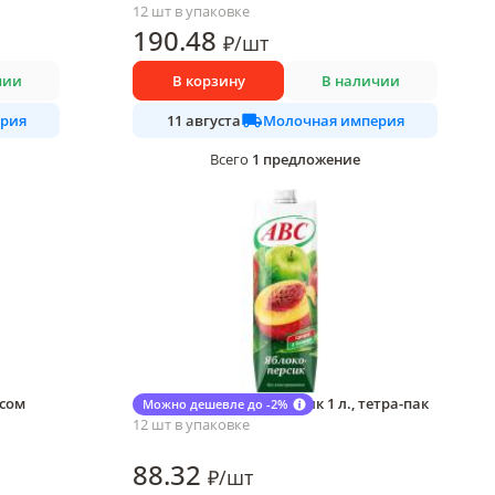
12 шт в упаковке
190
.48
₽
/
шт
чии
В корзину
В наличии
рия
Молочная империя
11 августа
1
предложение
Всего
усом
Нектар АВС яблоко персик 1 л., тетра-пак
Можно дешевле до -2%
12 шт в упаковке
88
.32
₽
/
шт