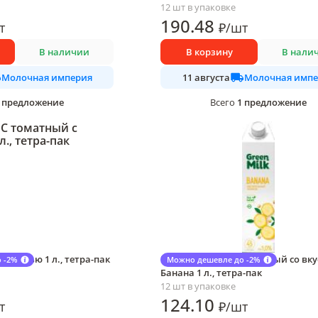
12 шт в упаковке
190
.48
т
₽
/
шт
В наличии
В корзину
В нали
Молочная империя
Молочная импе
11 августа
предложение
1
предложение
Всего
с солью 1 л., тетра-пак
Напиток Green Milk соевый со вк
 -2%
Можно дешевле до -2%
Банана 1 л., тетра-пак
12 шт в упаковке
124
.10
т
₽
/
шт