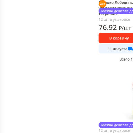
Молоко Лебедянь
ультрапастеризов
Можно дешевле до
тетра-пак
12 шт в упаковке
76
.92
₽
/
шт
В корзину
11 августа
1
Всего
Морс ЯМорс мульт
Можно дешевле до
12 шт в упаковке