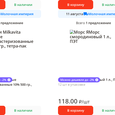
В наличии
В корзину
В нали
Молочная империя
Молочная импе
11 августа
предложение
1
предложение
Всего
 питьевые
Морс ЯМорс смородиновый 1 л., 
 -2%
Можно дешевле до -2%
анные 10% 500 гр.,
12 шт в упаковке
118
.00
₽
/
шт
В наличии
В корзину
В нали