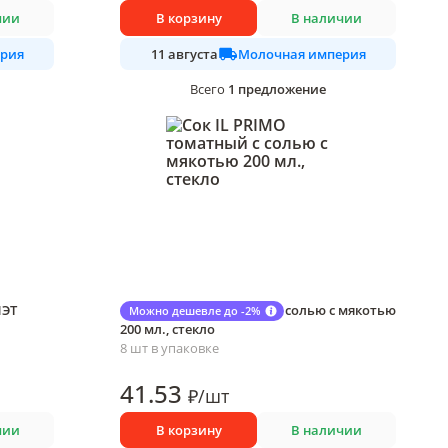
чии
В корзину
В наличии
рия
Молочная империя
11 августа
1
предложение
Всего
ПЭТ
Сок IL PRIMO томатный с солью с мякотью
Можно дешевле до -2%
200 мл., стекло
8 шт в упаковке
41
.53
₽
/
шт
чии
В корзину
В наличии