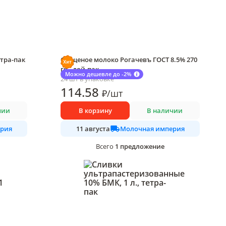
етра-пак
Сгущеное молоко Рогачевъ ГОСТ 8.5% 270
гр., дой-пак
Можно дешевле до -2%
24 шт в упаковке
114
.58
₽
/
шт
чии
В корзину
В наличии
рия
Молочная империя
11 августа
1
предложение
Всего