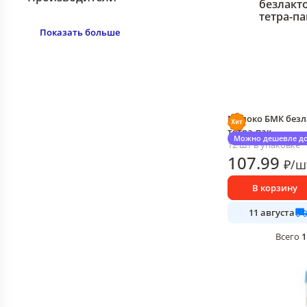
Показать больше
Молоко БМК безла
тетра-пак
Можно дешевле до
12 шт в упаковке
107
.99
₽
/
ш
В корзину
11 августа
1
Всего