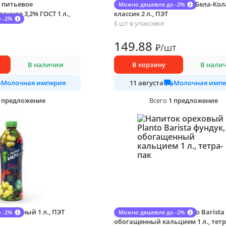
 питьевое
Напиток газированный Бела-Кол
Можно дешевле до -2%
анное 3,2% ГОСТ 1 л.,
классик 2 л., ПЭТ
 -2%
6 шт в упаковке
149
.88
₽
/
шт
В наличии
В корзину
В нали
Молочная империя
Молочная импе
11 августа
предложение
1
предложение
Всего
иягодный 1 л., ПЭТ
Напиток ореховый Planto Barista
 -2%
Можно дешевле до -2%
обогащенный кальцием 1 л., тетр