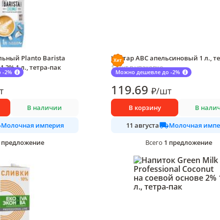
ьный Planto Barista
Нектар АВС апельсиновый 1 л., т
1,3% 1 л., тетра-пак
12 шт в упаковке
 -2%
Можно дешевле до -2%
119
.69
т
₽
/
шт
В наличии
В корзину
В нали
Молочная империя
Молочная импе
11 августа
предложение
1
предложение
Всего