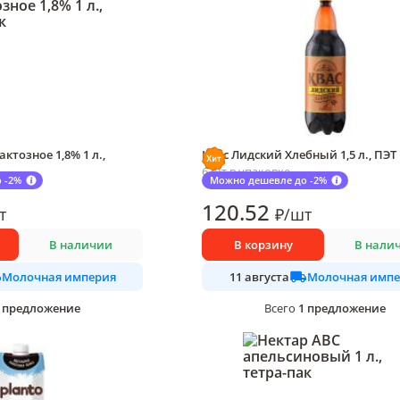
ктозное 1,8% 1 л.,
Квас Лидский Хлебный 1,5 л., ПЭТ
6 шт в упаковке
 -2%
Можно дешевле до -2%
120
.52
т
₽
/
шт
В наличии
В корзину
В нали
Молочная империя
Молочная импе
11 августа
предложение
1
предложение
Всего