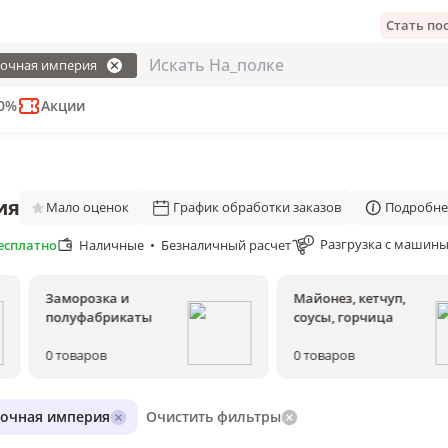
Стать п
очная империя
50%
Акции
ия
Мало оценок
График обработки заказов
Подробне
Разгрузка с машины,
есплатно
Наличные  •  Безналичный расчет
Заморозка и
Майонез, кетчуп,
полуфабрикаты
соусы, горчица
0
товаров
0
товаров
лочная империя
Очистить фильтры