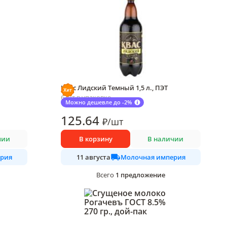
Квас Лидский Темный 1,5 л., ПЭТ
6 шт в упаковке
Можно дешевле до -2%
125
.64
₽
/
шт
чии
В корзину
В наличии
рия
Молочная империя
11 августа
1
предложение
Всего