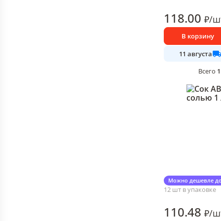
118
.00
₽
/
ш
В корзину
11 августа
1
Всего
Сок АВС томатный 
Можно дешевле до
12 шт в упаковке
110
.48
₽
/
ш