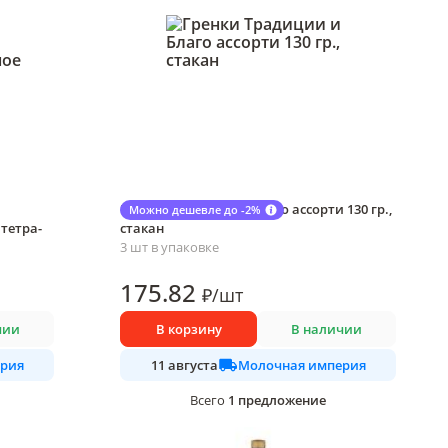
Гренки Традиции и Благо ассорти 130 гр.,
Можно дешевле до -2%
 тетра-
стакан
3 шт в упаковке
175
.82
₽
/
шт
чии
В корзину
В наличии
рия
Молочная империя
11 августа
1
предложение
Всего