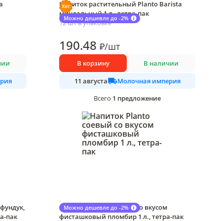
а
Напиток растительный Planto Barista
миндальный 1 л., тетра-пак
Можно дешевле до -2%
12 шт в упаковке
190
.48
₽
/
шт
чии
В корзину
В наличии
рия
Молочная империя
11 августа
1
предложение
Всего
 фундук,
Напиток Planto соевый со вкусом
Можно дешевле до -2%
а-пак
фисташковый пломбир 1 л., тетра-пак