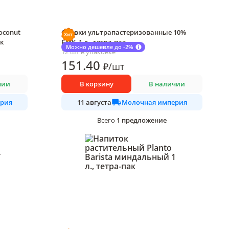
oconut
Сливки ультрапастеризованные 10%
ак
БМК, 1 л., тетра-пак
Можно дешевле до -2%
12 шт в упаковке
151
.40
₽
/
шт
чии
В корзину
В наличии
рия
Молочная империя
11 августа
1
предложение
Всего