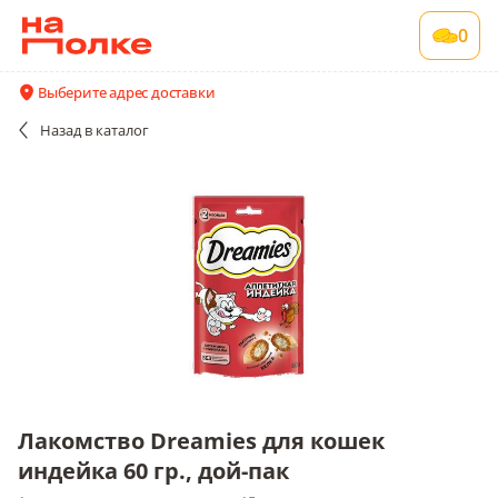
Лакомство Dreamies для кошек индейка 60
0
гр., дой-пак
1 шт в упаковке , срок годности 15 мес
Выберите адрес доставки
Все поставщики и цены
Описание
Назад
в каталог
Лакомство Dreamies для кошек
индейка 60 гр., дой-пак