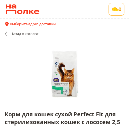
Корм для кошек сухой Perfect Fit для
0
стерилизованных кошек с лососем 2,5 кг.,
пакет
Выберите адрес доставки
1 шт в упаковке , срок годности 24 мес
Назад
в каталог
Все поставщики и цены
Описание
Корм для кошек сухой Perfect Fit для
стерилизованных кошек с лососем 2,5