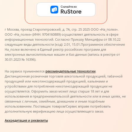
г Москва, проезд Старопетровский, д. 7А, стр. 25 2025 ООО «На_полке».
ООО «На_полке» (ИНН: 9704160889) осуществляет деятельность в сфере
информационных технологий. Согласно Приказу Минцифры от 08.10.22
следующие виды деятельности (код): 2.01, 15.01.
Программное обеспечение
На_полке включено в Единый реестр российских программ для
электронных вычислительных машин и баз данных (запись в реестре от
30.01.2023 № 16396).
На сервисе применяются
рекомендательные технологии
.
Дистанционная розничная торговля алкогольной продукцией, табачной
продукцией или никотинсодержащей продукцией, кальянами и
устройствами для потребления никотинсодержащей продукции не
осуществляется. Оформить заказ может лицо старше 18 лет и для
использования в предпринимательской деятельности или в иных целях, не
связанных с личным, семейным, домашним и иным подобным
использованием. Поставщик товаров/Сервис вправе потребовать
дополнительную верификацию лица осуществляющего заказ.
Аккредитация и реквизиты