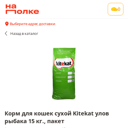
Корм для кошек сухой Kitekat улов рыбака
0
15 кг., пакет
1 шт в упаковке , срок годности 12 мес
Выберите адрес доставки
Все поставщики и цены
Описание
Назад
в каталог
Корм для кошек сухой Kitekat улов
рыбака 15 кг., пакет