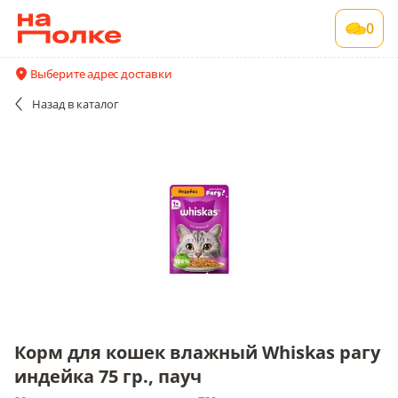
Корм для кошек влажный Whiskas рагу
0
индейка 75 гр., пауч
28 шт в упаковке , срок годности 730 сут
Выберите адрес доставки
Все поставщики и цены
Описание
Назад
в каталог
Корм для кошек влажный Whiskas рагу
индейка 75 гр., пауч