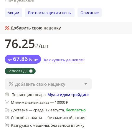
1 шт в упаковке
Акции
Все поставщики и цены
Описание
Добавить свою наценку
76
.25
₽
/
шт
67
.86
от
₽
/
шт
Как купить дешевле?
Возврат НДС
Добавить свою наценку
Поставщик товара
Мультидом трейдинг
Минимальный заказ — 10000 ₽
Доставка
—
среда, 12 августа
,
бесплатно
Способы оплаты — безналичный расчет
Разгрузка с машины, без заноса в точку