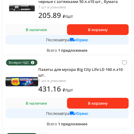
черные с затяжками 50 л.х10 шт., бумага
1 шт в упаковке
205
.89
₽
/
шт
В наличии
В корзину
Юрвес
Послезавтра
Всего
1
предложение
Возврат НДС
Пакеты для мусора Big City Life LD 160 л.х10
шт.
1 шт в упаковке
431
.16
₽
/
шт
В наличии
В корзину
Юрвес
Послезавтра
Всего
1
предложение