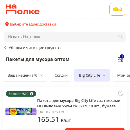
0
Выберите адрес доставки
Уборка и чистящие средства
1
Пакеты для мусора оптом
Ваша наценка %
Скидки
Big City Life
Мин. з
Возврат НДС
Пакеты для мусора Big City Life с затяжками
HD лиловые 55х64 см. 60 л. 10 шт., бумага
1 шт в упаковке
165
.51
₽
/
шт