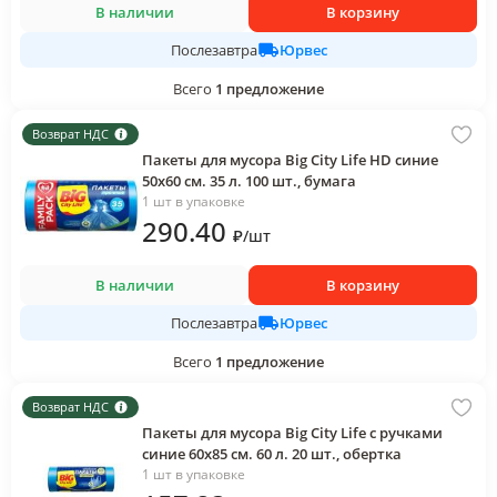
В наличии
В корзину
Юрвес
Послезавтра
Всего
1
предложение
Возврат НДС
Пакеты для мусора Big City Life HD синие
50х60 см. 35 л. 100 шт., бумага
1 шт в упаковке
290
.40
₽
/
шт
В наличии
В корзину
Юрвес
Послезавтра
Всего
1
предложение
Возврат НДС
Пакеты для мусора Big City Life с ручками
синие 60х85 см. 60 л. 20 шт., обертка
1 шт в упаковке