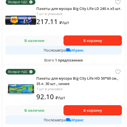
Возврат НДС
Пакеты для мусора Big City Life LD 240 л.х5 шт.
1 шт в упаковке
217
.11
₽
/
шт
В наличии
В корзину
Юрвес
Послезавтра
Всего
1
предложение
Возврат НДС
Пакеты для мусора Big City Life HD 50*60 см.,
35 л. 30 шт., синие
1 шт в упаковке
92
.10
₽
/
шт
В наличии
В корзину
Юрвес
Послезавтра