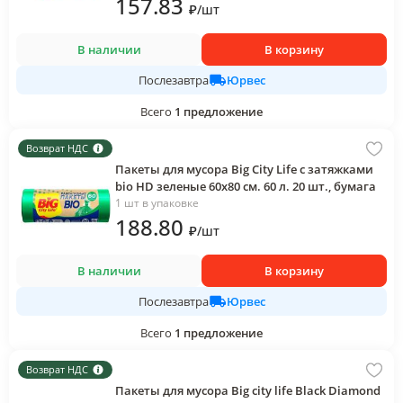
157
.83
₽
/
шт
В наличии
В корзину
Юрвес
Послезавтра
Всего
1
предложение
Возврат НДС
Пакеты для мусора Big City Life с затяжками
bio HD зеленые 60х80 см. 60 л. 20 шт., бумага
1 шт в упаковке
188
.80
₽
/
шт
В наличии
В корзину
Юрвес
Послезавтра
Всего
1
предложение
Возврат НДС
Пакеты для мусора Big city life Black Diamond