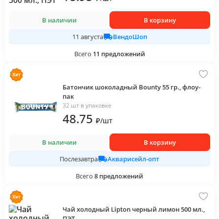
В наличии
В корзину
ВендоШоп
11 августа
Всего
11
предложений
Батончик шоколадный Bounty 55 гр., флоу-
пак
32 шт в упаковке
48
.75
₽
/
шт
В наличии
В корзину
Акварисейл-опт
Послезавтра
Всего
8
предложений
Чай холодный Lipton черный лимон 500 мл.,
ПЭТ