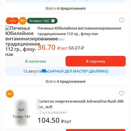
Всего
4
предложения
Возврат НДС
-
37
%
Печенье Юбилейное витаминизированное
традиционное 112 гр., флоу-пак
1 шт в упаковке
36
.70
58.27
₽
₽
/
шт
В наличии
В корзину
СЫРНЫХ ДЕЛ МАСТЕР (ДАЛИМО)
12 августа
Всего
4
предложения
Напиток энергетический Adrenaline Rush 450
мл., ж/б
12 шт в упаковке
Товар 18+
104
.50
₽
/
шт