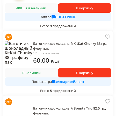
408 шт в наличии
В корзину
ЮГ-СЕРВИС
Завтра
Всего
9
предложений
Батончик шоколадный KitKat Chunky 38 гр.,
флоу-пак
12 шт в упаковке
60
.00
₽
/
шт
В наличии
В корзину
Акварисейл-опт
Послезавтра
Всего
5
предложений
Батончик шоколадный Bounty Trio 82.5 гр.,
флоу-пак