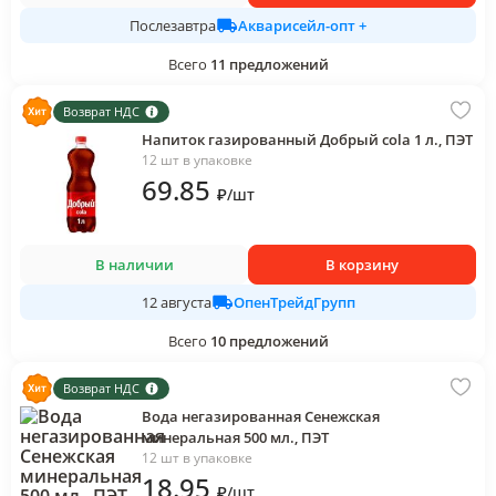
Акварисейл-опт +
Послезавтра
Всего
11
предложений
Возврат НДС
Напиток газированный Добрый cola 1 л., ПЭТ
12 шт в упаковке
69
.85
₽
/
шт
В наличии
В корзину
ОпенТрейдГрупп
12 августа
Всего
10
предложений
Возврат НДС
Вода негазированная Сенежская
минеральная 500 мл., ПЭТ
12 шт в упаковке
18
.95
₽
/
шт