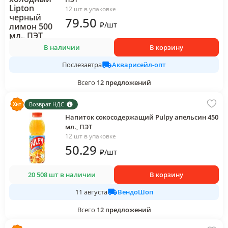
12 шт в упаковке
79
.50
₽
/
шт
В наличии
В корзину
Акварисейл-опт
Послезавтра
Всего
12
предложений
Возврат НДС
Напиток сокосодержащий Pulpy апельсин 450
мл., ПЭТ
12 шт в упаковке
50
.29
₽
/
шт
20 508 шт в наличии
В корзину
ВендоШоп
11 августа
Всего
12
предложений