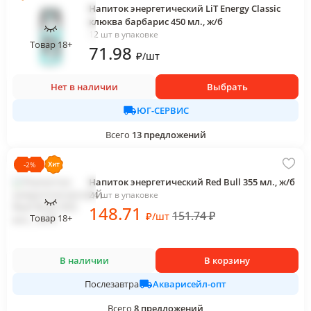
Напиток энергетический LiT Energy Classic
клюква барбарис 450 мл., ж/б
12 шт в упаковке
Товар 18+
71
.98
₽
/
шт
Нет в наличии
Выбрать
ЮГ-СЕРВИС
Всего
13
предложений
-
2
%
Напиток энергетический Red Bull 355 мл., ж/б
24 шт в упаковке
148
.71
151.74
₽
₽
/
шт
Товар 18+
В наличии
В корзину
Акварисейл-опт
Послезавтра
Всего
8
предложений