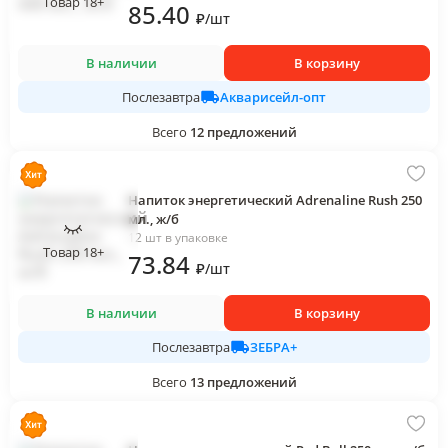
Товар 18+
85
.40
₽
/
шт
В наличии
В корзину
Акварисейл-опт
Послезавтра
Всего
12
предложений
Напиток энергетический Adrenaline Rush 250
мл., ж/б
12 шт в упаковке
Товар 18+
73
.84
₽
/
шт
В наличии
В корзину
ЗЕБРА+
Послезавтра
Всего
13
предложений