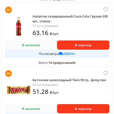
Напиток газированный Coca-Cola Грузия 330
мл., стекло
15 шт в упаковке
63
.16
₽
/
шт
В наличии
В корзину
ЗЕБРА+
Послезавтра
Всего
14
предложений
Батончик шоколадный Twix 55 гр., флоу-пак
40 шт в упаковке
51
.28
₽
/
шт
В наличии
В корзину