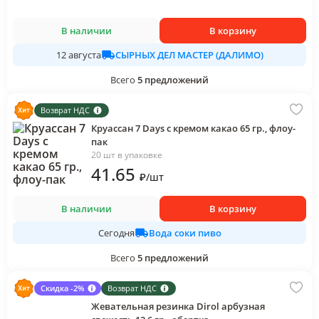
В наличии
В корзину
СЫРНЫХ ДЕЛ МАСТЕР (ДАЛИМО)
12 августа
Всего
5
предложений
Возврат НДС
Круассан 7 Days с кремом какао 65 гр., флоу-
пак
20 шт в упаковке
41
.65
₽
/
шт
В наличии
В корзину
Вода соки пиво
Сегодня
Всего
5
предложений
Скидка -2%
Возврат НДС
Жевательная резинка Dirol арбузная