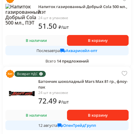
Напиток газированный Добрый Cola 500 мл.,
ПЭТ
24 шт в упаковке
51
.50
₽
/
шт
В наличии
В корзину
Акварисейл-опт
Послезавтра
Всего
14
предложений
Возврат НДС
Батончик шоколадный Mars Max 81 гр., флоу-
пак
24 шт в упаковке
72
.49
₽
/
шт
В наличии
В корзину
ОпенТрейдГрупп
12 августа