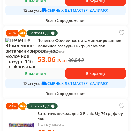
В наличии
В корзину
СЫРНЫХ ДЕЛ МАСТЕР (ДАЛИМО)
12 августа
Всего
2
предложения
Возврат НДС
-
40
%
Печенье Юбилейное витаминизированное
молочное глазурь 116 гр., флоу-пак
1 шт в упаковке
53
.06
89.04
₽
₽
/
шт
В наличии
В корзину
СЫРНЫХ ДЕЛ МАСТЕР (ДАЛИМО)
12 августа
Всего
2
предложения
Возврат НДС
-
52
%
Батончик шоколадный Picnic Big 76 гр., флоу-
пак
1 шт в упаковке