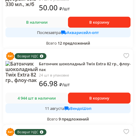
50
.00
₽
/
шт
В наличии
В корзину
Акварисейл-опт
Послезавтра
Всего
12
предложений
Возврат НДС
Батончик шоколадный Twix Extra 82 гр., флоу-
пак
24 шт в упаковке
66
.98
₽
/
шт
4 944 шт в наличии
В корзину
ВендоШоп
11 августа
Всего
9
предложений
Возврат НДС