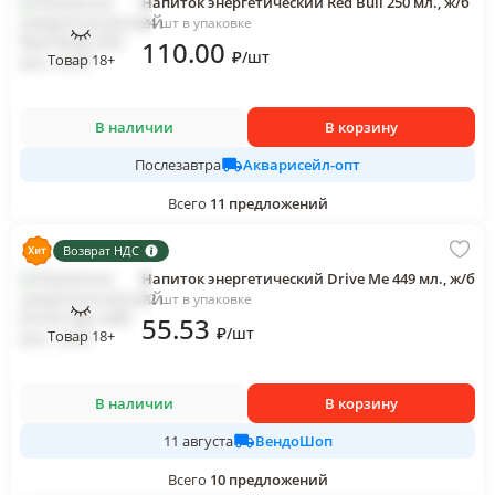
Напиток энергетический Red Bull 250 мл., ж/б
24 шт в упаковке
110
.00
₽
/
шт
Товар 18+
В наличии
В корзину
Акварисейл-опт
Послезавтра
Всего
11
предложений
Возврат НДС
Напиток энергетический Drive Me 449 мл., ж/б
12 шт в упаковке
55
.53
₽
/
шт
Товар 18+
В наличии
В корзину
ВендоШоп
11 августа
Всего
10
предложений