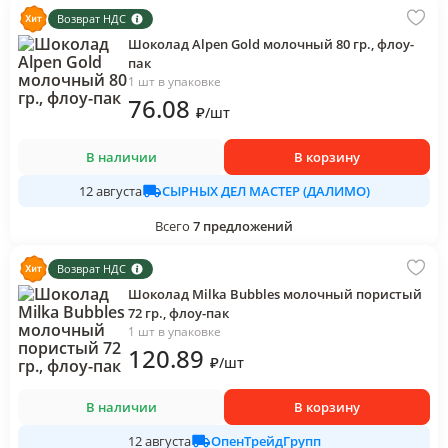
Возврат НДС
Шоколад Alpen Gold молочный 80 гр., флоу-
пак
1 шт в упаковке
76
.08
₽
/
шт
В наличии
В корзину
СЫРНЫХ ДЕЛ МАСТЕР (ДАЛИМО)
12 августа
Всего
7
предложений
Возврат НДС
Шоколад Milka Bubbles молочный пористый
72 гр., флоу-пак
1 шт в упаковке
120
.89
₽
/
шт
В наличии
В корзину
ОпенТрейдГрупп
12 августа