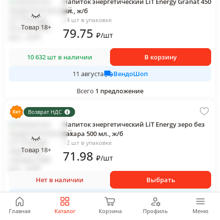
Напиток энергетический LiT Energy Granat 450
мл., ж/б
24 шт в упаковке
Товар 18+
79
.75
₽
/
шт
10 632 шт в наличии
В корзину
ВендоШоп
11 августа
Всего
1
предложение
Возврат НДС
Напиток энергетический LiT Energy зеро без
сахара 500 мл., ж/б
12 шт в упаковке
Товар 18+
71
.98
₽
/
шт
Нет в наличии
Выбрать
ЮГ-СЕРВИС
Главная
Каталог
Корзина
Профиль
Меню
Всего
12
предложений