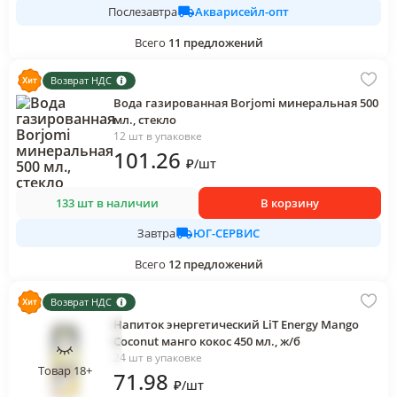
Акварисейл-опт
Послезавтра
Всего
11
предложений
Возврат НДС
Вода газированная Borjomi минеральная 500
мл., стекло
12 шт в упаковке
101
.26
₽
/
шт
133 шт в наличии
В корзину
ЮГ-СЕРВИС
Завтра
Всего
12
предложений
Возврат НДС
Напиток энергетический LiT Energy Mango
Coconut манго кокос 450 мл., ж/б
24 шт в упаковке
Товар 18+
71
.98
₽
/
шт