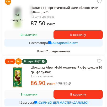
Напиток энергетический Burn яблоко киви
449 мл., ж/б
12 шт в упаковке
Товар 18+
87
.50
₽
/
шт
В наличии
В корзину
Акварисейл-опт
Послезавтра
Всего
7
предложений
Возврат НДС
-
51
%
Шоколад Alpen Gold молочный с фундуком 80
гр., флоу-пак
1 шт в упаковке
86
.90
175.72
₽
₽
/
шт
В наличии
В корзину
СЫРНЫХ ДЕЛ МАСТЕР (ДАЛИМО)
12 августа