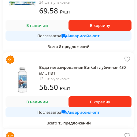
24 шт в упаковке
69
.58
₽
/
шт
В наличии
В корзину
Акварисейл-опт
Послезавтра
Всего
8
предложений
Вода негазированная Baikal глубинная 430
мл., ПЭТ
12 шт в упаковке
56
.50
₽
/
шт
В наличии
В корзину
Акварисейл-опт
Послезавтра
Всего
15
предложений