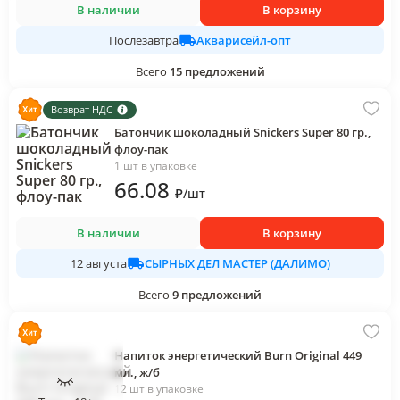
В наличии
В корзину
Акварисейл-опт
Послезавтра
Всего
15
предложений
Возврат НДС
Батончик шоколадный Snickers Super 80 гр.,
флоу-пак
1 шт в упаковке
66
.08
₽
/
шт
В наличии
В корзину
СЫРНЫХ ДЕЛ МАСТЕР (ДАЛИМО)
12 августа
Всего
9
предложений
Напиток энергетический Burn Original 449
мл., ж/б
12 шт в упаковке