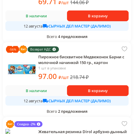
69
.71
144.06
₽
₽
/
шт
В наличии
В корзину
СЫРНЫХ ДЕЛ МАСТЕР (ДАЛИМО)
12 августа
Всего
4
предложения
Возврат НДС
-
56
%
Пирожное бисквитное Медвежонок Барни с
молочной начинкой 150 гр., картон
1 шт в упаковке
97
.00
218.74
₽
₽
/
шт
В наличии
В корзину
СЫРНЫХ ДЕЛ МАСТЕР (ДАЛИМО)
12 августа
Всего
2
предложения
Скидка -2%
Жевательная резинка Dirol арбузно-дынный