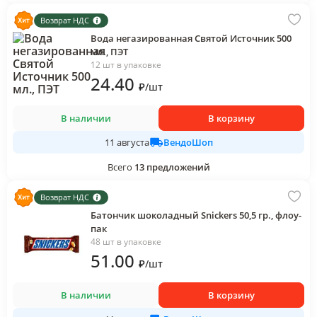
Возврат НДС
Вода негазированная Святой Источник 500
мл., ПЭТ
12 шт в упаковке
24
.40
₽
/
шт
В наличии
В корзину
ВендоШоп
11 августа
Всего
13
предложений
Возврат НДС
Батончик шоколадный Snickers 50,5 гр., флоу-
пак
48 шт в упаковке
51
.00
₽
/
шт
В наличии
В корзину