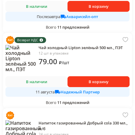
В наличии
В корзину
Акварисейл-опт
Послезавтра
Всего
11
предложений
Возврат НДС
Чай холодный Lipton зелёный 500 мл., ПЭТ
12 шт в упаковке
79
.00
₽
/
шт
В наличии
В корзину
Надежный Партнер
11 августа
Всего
11
предложений
Напиток газированный Добрый cola 330 мл.,
ж/б
24 шт в упаковке