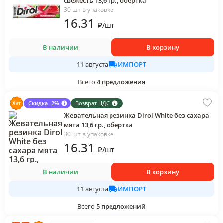
свежесть 13,6 гр., обертка
30 шт в упаковке
16
.31
₽
/
шт
В наличии
В корзину
ИМПОРТ
11 августа
Всего
4
предложения
Скидка -2%
Возврат НДС
Жевательная резинка Dirol White без сахара
мята 13,6 гр., обертка
30 шт в упаковке
16
.31
₽
/
шт
В наличии
В корзину
ИМПОРТ
11 августа
Всего
5
предложений