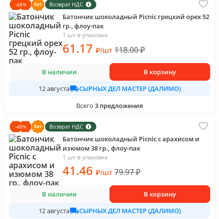
Возврат НДС
-
48
%
Батончик шоколадный Picnic грецкий орех 52
гр., флоу-пак
1 шт в упаковке
61
.17
118.00
₽
₽
/
шт
В наличии
В корзину
СЫРНЫХ ДЕЛ МАСТЕР (ДАЛИМО)
12 августа
Всего
3
предложения
Возврат НДС
-
48
%
Батончик шоколадный Picnic с арахисом и
изюмом 38 гр., флоу-пак
1 шт в упаковке
41
.46
79.97
₽
₽
/
шт
В наличии
В корзину
СЫРНЫХ ДЕЛ МАСТЕР (ДАЛИМО)
12 августа