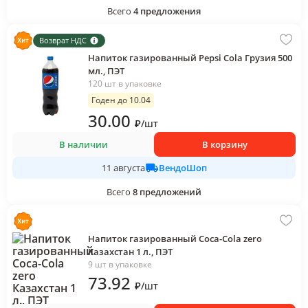
Всего
4
предложения
Возврат НДС
Напиток газированный Pepsi Cola Грузия 500
мл., ПЭТ
120 шт в упаковке
Годен до 10.04
30
.00
₽
/
шт
В наличии
В корзину
ВендоШоп
11 августа
Всего
8
предложений
Напиток газированный Coca-Cola zero
Казахстан 1 л., ПЭТ
9 шт в упаковке
73
.92
₽
/
шт