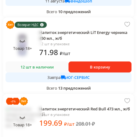
ВендоШоп
11 августа
Всего
10
предложений
Возврат НДС
Напиток энергетический LiT Energy черника
450 мл., ж/б
12 шт в упаковке
Товар 18+
71
.98
₽
/
шт
12 шт в наличии
В корзину
ЮГ-СЕРВИС
Завтра
Всего
13
предложений
-
4
%
Напиток энергетический Red Bull 473 мл., ж/б
12 шт в упаковке
199
.69
208.01
₽
₽
/
шт
Товар 18+