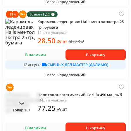
Всего
8
предложений
Возврат НДС
-
53
%
Карамель леденцовая Halls ментол экстра 25
гр., бумага
12 шт в упаковке
28
.50
60.28
₽
₽
/
шт
В наличии
В корзину
СЫРНЫХ ДЕЛ МАСТЕР (ДАЛИМО)
12 августа
Всего
5
предложений
Напиток энергетический Gorilla 450 мл., ж/б
24 шт в упаковке
77
.25
₽
/
шт
Товар 18+
В наличии
В корзину