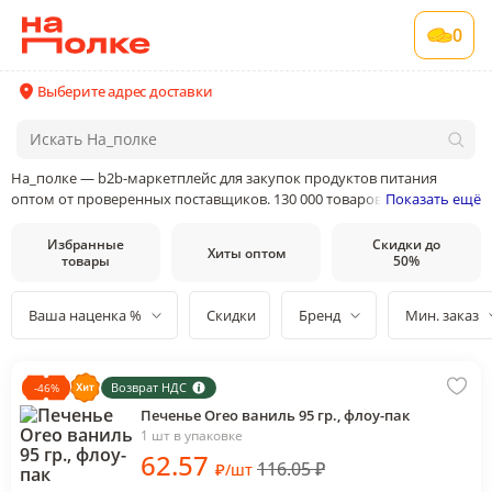
0
Выберите адрес доставки
На_полке — b2b-маркетплейс для закупок продуктов питания
оптом от проверенных поставщиков. 130 000 товаров от 400
Показать ещё
поставщиков и производителей в 35 категориях товаров
Избранные
Скидки до
Хиты оптом
товары
50%
Ваша наценка %
Скидки
Бренд
Мин. заказ
Возврат НДС
-
46
%
Печенье Oreo ваниль 95 гр., флоу-пак
1 шт в упаковке
62
.57
116.05
₽
₽
/
шт