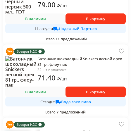
79
.00
₽
/
шт
В наличии
В корзину
Надежный Партнер
11 августа
Всего
11
предложений
Возврат НДС
Батончик шоколадный Snickers лесной орех
81 гр., флоу-пак
32 шт в упаковке
71
.40
₽
/
шт
В наличии
В корзину
Вода соки пиво
Сегодня
Всего
7
предложений
Возврат НДС