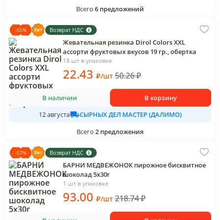
Всего
6
предложений
Возврат НДС
-
55
%
Жевательная резинка Dirol Colors XXL
ассорти фруктовых вкусов 19 гр., обертка
18 шт в упаковке
22
.43
50.26
₽
₽
/
шт
В наличии
В корзину
СЫРНЫХ ДЕЛ МАСТЕР (ДАЛИМО)
12 августа
Всего
2
предложения
Возврат НДС
-
57
%
БАРНИ МЕДВЕЖОНОК пирожное бисквитное
шоколад 5х30г
1 шт в упаковке
93
.00
218.74
₽
₽
/
шт