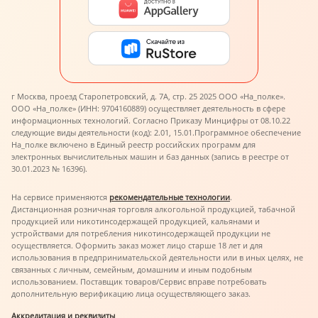
г Москва, проезд Старопетровский, д. 7А, стр. 25 2025 ООО «На_полке».
ООО «На_полке» (ИНН: 9704160889) осуществляет деятельность в сфере
информационных технологий. Согласно Приказу Минцифры от 08.10.22
следующие виды деятельности (код): 2.01, 15.01.
Программное обеспечение
На_полке включено в Единый реестр российских программ для
электронных вычислительных машин и баз данных (запись в реестре от
30.01.2023 № 16396).
На сервисе применяются
рекомендательные технологии
.
Дистанционная розничная торговля алкогольной продукцией, табачной
продукцией или никотинсодержащей продукцией, кальянами и
устройствами для потребления никотинсодержащей продукции не
осуществляется. Оформить заказ может лицо старше 18 лет и для
использования в предпринимательской деятельности или в иных целях, не
связанных с личным, семейным, домашним и иным подобным
использованием. Поставщик товаров/Сервис вправе потребовать
дополнительную верификацию лица осуществляющего заказ.
Аккредитация и реквизиты