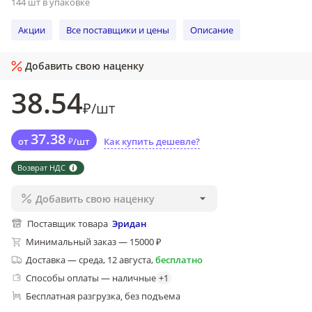
144 шт в упаковке
Акции
Все поставщики и цены
Описание
Добавить свою наценку
38
.54
₽
/
шт
37
.38
от
₽
/
шт
Как купить дешевле?
Возврат НДС
Добавить свою наценку
Поставщик товара
Эридан
Минимальный заказ — 15000 ₽
Доставка
—
среда, 12 августа
,
бесплатно
Способы оплаты — наличные
+
1
Бесплатная разгрузка
без подъема
, 