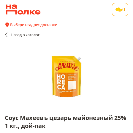
Соус Махеевъ цезарь майонезный 25% 1 кг.,
0
дой-пак
1 шт в упаковке , срок годности 6 мес
Выберите адрес доставки
Все поставщики и цены
Описание
Назад
в каталог
Соус Махеевъ цезарь майонезный 25%
1 кг., дой-пак