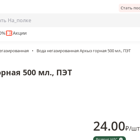
Стать п
я 500 мл., ПЭТ
2 мес
50%
Акции
негазированная
•
Вода негазированная Архыз горная 500 мл., ПЭТ
рная 500 мл., ПЭТ
24
.00
₽
/
шт
Возврат НДС