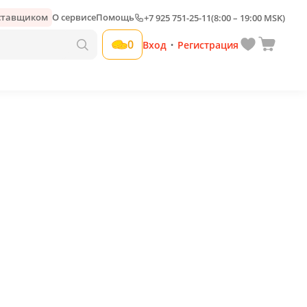
оставщиком
О сервисе
Помощь
+7 925 751-25-11
(8:00 – 19:00 MSK)
Добавить свою наценку
0
Вход
Регистрация
•