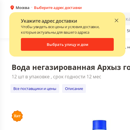
Москва
Выберите адрес доставки
Вода негазированная Архыз горна
12 шт в упаковке , срок годности 1
Каталог
Для бизнеса
Укажите адрес доставки
Все поставщики и цены
Описание
Чтобы увидеть все цены и условия доставки,
Бренды
Прайс-листы поставщиков
Скидки до 
NEW
которые актуальны для вашего адреса
Выбрать улицу и дом
Главная
•
Каталог
•
Соки, воды, напитки
•
Вода питьевая, 
Вода негазированная Архыз го
12 шт в упаковке , срок годности 12 мес
Все поставщики и цены
Описание