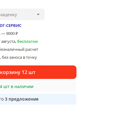
наценку
ЮГ-СЕРВИС
 — 9000 ₽
7 августа
,
бесплатно
безналичный расчет
 без заноса в точку
 корзину 12 шт
4 шт в наличии
го
3
предложения