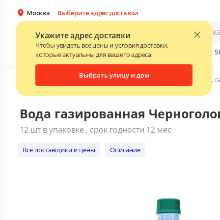
Москва
Выберите адрес доставки
Вода газированная Черноголовка мине
12 шт в упаковке , срок годности 12 мес
Каталог
Для бизнеса
Укажите адрес доставки
Все поставщики и цены
Описание
Чтобы увидеть все цены и условия доставки,
Бренды
Прайс-листы поставщиков
Скидки до 
NEW
которые актуальны для вашего адреса
Выбрать улицу и дом
Главная
•
Каталог
•
Соки, воды, напитки
•
Вода питьевая, 
Вода газированная Черноголов
12 шт в упаковке , срок годности 12 мес
Все поставщики и цены
Описание