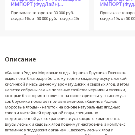
ИМПОРТ (ФудЛайн)
ИМПОРТ (Фуд
ИМПОРТ+ (ФудЛайн+)
ИМПОРТ+ (Фу
При заказе товаров от 30 000 руб. -
При заказе товаров
скидка 1%, от 50 000 руб. - скидка 2%
скидка 1%, от 50 0
Описание
«Калинов Родник Морсовые ягоды Черника-Брусника-Ежевика»
выделяется благодаря богатому терпко-сладкому вкусу с легкой
кислинкой и насыщенному аромату диких и садовых ягод. В этом
напитке собраны самые полезные свойства черники и ежевики,
которые благоприятно влияют на пищеварительную систему, а
сок брусники помогает при авитаминозе. «Калинов Родник
Морсовые ягоды» - напиток на основе натуральных ягодных
соков и чистейшей природной воды, специально
подготовленной для сохранения вкуса каждого компонента.
Вкусы лесных и садовых ягод поднимут настроение, а комплекс
витаминов поддержит организм. Свежесть лесных ягод и