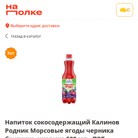
Напиток сокосодержащий Калинов Родник
0
Морсовые ягоды черника брусника ежевика
500 мл., ПЭТ
Выберите адрес доставки
12 шт в упаковке , срок годности 12 мес
Назад
в каталог
Акции
Все поставщики и цены
Описание
Напиток сокосодержащий Калинов
Родник Морсовые ягоды черника