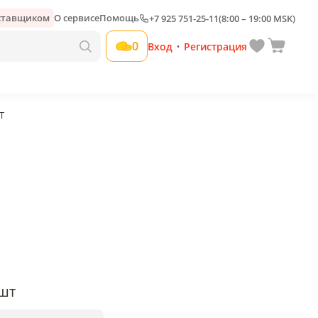
оставщиком
О сервисе
Помощь
+7 925 751-25-11
(8:00 – 19:00 MSK)
Добавить свою наценку
0
Вход
Регистрация
•
Т
шт