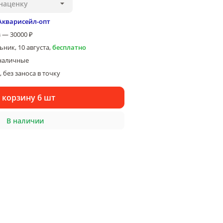
наценку
Акварисейл-опт
 — 30000 ₽
ник, 10 августа
,
бесплатно
наличные
 без заноса в точку
 корзину 6 шт
В наличии