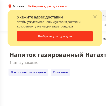
Москва
Выберите адрес доставки
Напиток газированный Натахтари фейх
1 шт в упаковке
Каталог
Для бизнеса
Укажите адрес доставки
Все поставщики и цены
Описание
Чтобы увидеть все цены и условия доставки,
Бренды
Прайс-листы поставщиков
Скидки до 
NEW
которые актуальны для вашего адреса
Выбрать улицу и дом
Главная
•
Каталог
•
Соки, воды, напитки
•
Газированные н
Напиток газированный Натахта
1 шт в упаковке
Все поставщики и цены
Описание