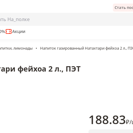
Стать п
оа 2 л., ПЭТ
50%
Акции
апитки, лимонады
•
Напиток газированный Натахтари фейхоа 2 л., ПЭ
ри фейхоа 2 л., ПЭТ
188
.83
₽
/