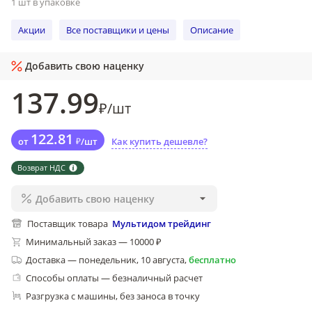
1 шт в упаковке
Акции
Все поставщики и цены
Описание
Добавить свою наценку
137
.99
₽
/
шт
122
.81
от
₽
/
шт
Как купить дешевле?
Возврат НДС
Добавить свою наценку
Поставщик товара
Мультидом трейдинг
Минимальный заказ — 10000 ₽
Доставка
—
понедельник, 10 августа
,
бесплатно
Способы оплаты — безналичный расчет
Разгрузка с машины, без заноса в точку