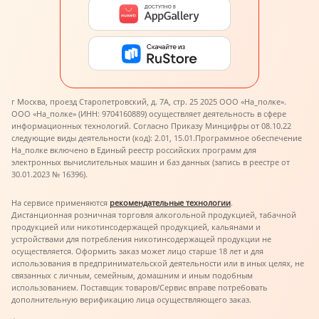
г Москва, проезд Старопетровский, д. 7А, стр. 25 2025 ООО «На_полке».
ООО «На_полке» (ИНН: 9704160889) осуществляет деятельность в сфере
информационных технологий. Согласно Приказу Минцифры от 08.10.22
следующие виды деятельности (код): 2.01, 15.01.
Программное обеспечение
На_полке включено в Единый реестр российских программ для
электронных вычислительных машин и баз данных (запись в реестре от
30.01.2023 № 16396).
На сервисе применяются
рекомендательные технологии
.
Дистанционная розничная торговля алкогольной продукцией, табачной
продукцией или никотинсодержащей продукцией, кальянами и
устройствами для потребления никотинсодержащей продукции не
осуществляется. Оформить заказ может лицо старше 18 лет и для
использования в предпринимательской деятельности или в иных целях, не
связанных с личным, семейным, домашним и иным подобным
использованием. Поставщик товаров/Сервис вправе потребовать
дополнительную верификацию лица осуществляющего заказ.