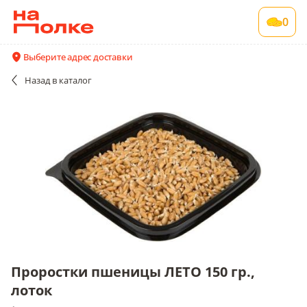
Проростки пшеницы ЛЕТО 150 гр., лоток
0
1 шт в упаковке
Все поставщики и цены
Описание
Выберите адрес доставки
Назад
в каталог
Проростки пшеницы ЛЕТО 150 гр.,
лоток