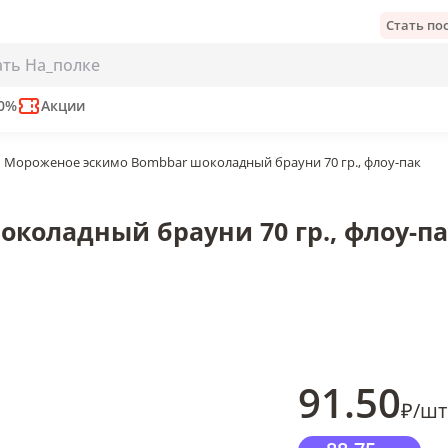
Стать п
й брауни 70 гр., флоу-пак
е
50%
Акции
Мороженое эскимо Bombbar шоколадный брауни 70 гр., флоу-пак
коладный брауни 70 гр., флоу-п
91
.50
₽
/
шт