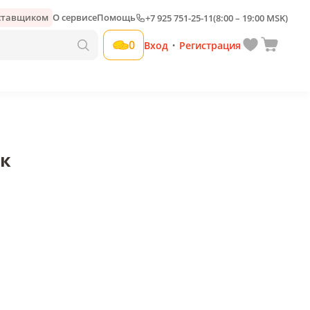
оставщиком
О сервисе
Помощь
+7 925 751-25-11
(8:00 – 19:00 MSK)
Добавить свою наценку
0
Вход
Регистрация
•
ак