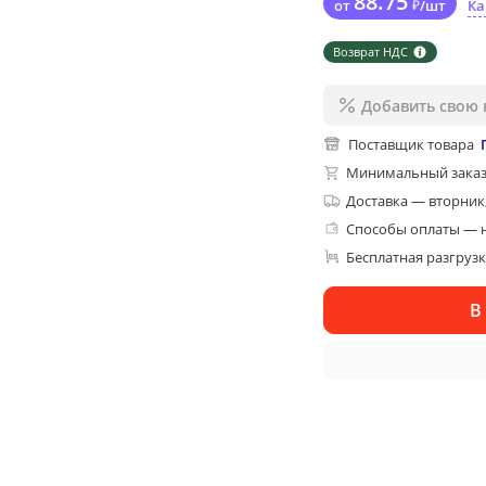
88
.75
от
₽
/
шт
Ка
Возврат НДС
Добавить свою 
Поставщик товара
Минимальный заказ
Доставка
—
вторник,
Способы оплаты — 
Бесплатная разгруз
В