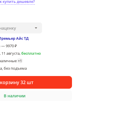
к купить дешевле?
наценку
Премьер Айс ТД
 — 9970 ₽
 11 августа
,
бесплатно
наличные
+
1
ка
без подъема
, 
 корзину 32 шт
В наличии