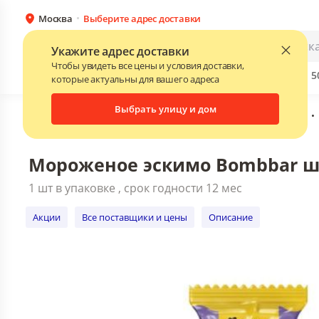
Москва
Выберите адрес доставки
Мороженое эскимо Bombbar шоколадны
1 шт в упаковке , срок годности 12 мес
Каталог
Для бизнеса
Укажите адрес доставки
Акции
Все поставщики и цены
Описани
Чтобы увидеть все цены и условия доставки,
Бренды
Прайс-листы поставщиков
Скидки до 
NEW
которые актуальны для вашего адреса
Выбрать улицу и дом
Главная
•
Каталог
•
Мороженое
•
Полезное мороженое
•
Мороженое эскимо Bombbar шо
1 шт в упаковке , срок годности 12 мес
Акции
Все поставщики и цены
Описание