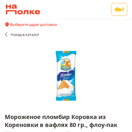
Мороженое пломбир Коровка из Кореновки
0
в вафлях 80 гр., флоу-пак
20 шт в упаковке , срок годности 12 мес
Выберите адрес доставки
Акции
Все поставщики и цены
Описание
Назад
в каталог
Мороженое пломбир Коровка из
Кореновки в вафлях 80 гр., флоу-пак