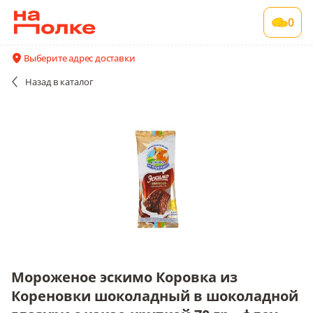
Мороженое эскимо Коровка из Кореновки
0
шоколадный в шоколадной глазури с какао-
крупкой 70 гр., флоу-пак
Выберите адрес доставки
1 шт в упаковке , срок годности 12 мес
Назад
в каталог
Акции
Все поставщики и цены
Описание
Мороженое эскимо Коровка из
Кореновки шоколадный в шоколадной