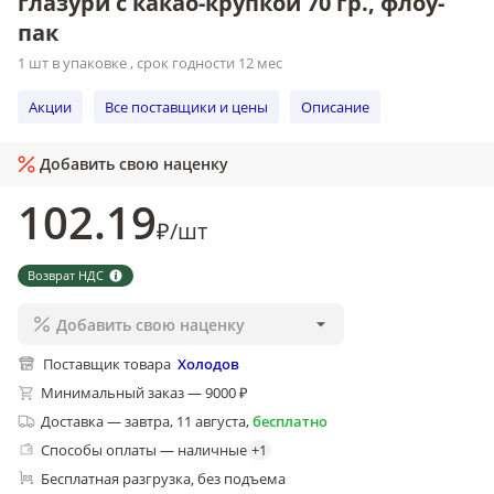
глазури с какао-крупкой 70 гр., флоу-
пак
1 шт в упаковке , срок годности 12 мес
Акции
Все поставщики и цены
Описание
Добавить свою наценку
102
.19
₽
/
шт
Возврат НДС
Добавить свою наценку
Поставщик товара
Холодов
Минимальный заказ — 9000 ₽
Доставка
—
завтра, 11 августа
,
бесплатно
Способы оплаты — наличные
+
1
Бесплатная разгрузка
без подъема
, 